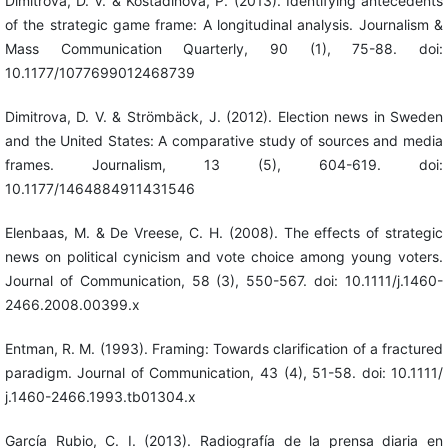
Dimitrova, D. V. & Kostadinova, P. (2013). Identifying antecedents
of the strategic game frame: A longitudinal analysis. Journalism &
Mass Communication Quarterly, 90 (1), 75-88. doi:
10.1177/1077699012468739
Dimitrova, D. V. & Strömbäck, J. (2012). Election news in Sweden
and the United States: A comparative study of sources and media
frames. Journalism, 13 (5), 604-619. doi:
10.1177/1464884911431546
Elenbaas, M. & De Vreese, C. H. (2008). The effects of strategic
news on political cynicism and vote choice among young voters.
Journal of Communication, 58 (3), 550-567. doi: 10.1111/j.1460-
2466.2008.00399.x
Entman, R. M. (1993). Framing: Towards clarification of a fractured
paradigm. Journal of Communication, 43 (4), 51-58. doi: 10.1111/
j.1460-2466.1993.tb01304.x
García Rubio, C. I. (2013). Radiografía de la prensa diaria en