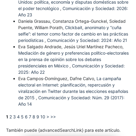
Unidos: política, economía y disputas domésticas sobre
el poder tecnológico
,
Comunicación y Sociedad: 2026:
Año 23
Daniela Grassau, Constanza Ortega-Gunckel, Soledad
Puente, William Porath,
Clickbait, anonimato y “cuña
selfie”: el temor como factor de cambio en las prácticas
periodísticas
,
Comunicación y Sociedad: 2024: Año 21
Eva Salgado Andrade, Jesús Uriel Martínez Pacheco,
Mediación de género y preferencias político-electorales
en la prensa de opinión sobre los debates
presidenciales en México
,
Comunicación y Sociedad:
2025: Año 22
Eva Campos-Domínguez, Dafne Calvo,
La campaña
electoral en Internet: planificación, repercusión y
viralización en Twitter durante las elecciones españolas
de 2015
,
Comunicación y Sociedad: Núm. 29 (2017):
Año 14
1
2
3
4
5
6
7
8
9
10
>
>>
También puede {advancedSearchLink} para este artículo.