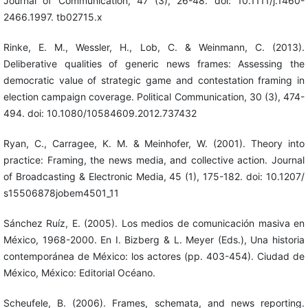
Journal of Communication, 47 (3), 26-48. doi: 10.1111/j.1460-
2466.1997. tb02715.x
Rinke, E. M., Wessler, H., Lob, C. & Weinmann, C. (2013).
Deliberative qualities of generic news frames: Assessing the
democratic value of strategic game and contestation framing in
election campaign coverage. Political Communication, 30 (3), 474-
494. doi: 10.1080/10584609.2012.737432
Ryan, C., Carragee, K. M. & Meinhofer, W. (2001). Theory into
practice: Framing, the news media, and collective action. Journal
of Broadcasting & Electronic Media, 45 (1), 175-182. doi: 10.1207/
s15506878jobem4501_11
Sánchez Ruíz, E. (2005). Los medios de comunicación masiva en
México, 1968-2000. En I. Bizberg & L. Meyer (Eds.), Una historia
contemporánea de México: los actores (pp. 403-454). Ciudad de
México, México: Editorial Océano.
Scheufele, B. (2006). Frames, schemata, and news reporting.