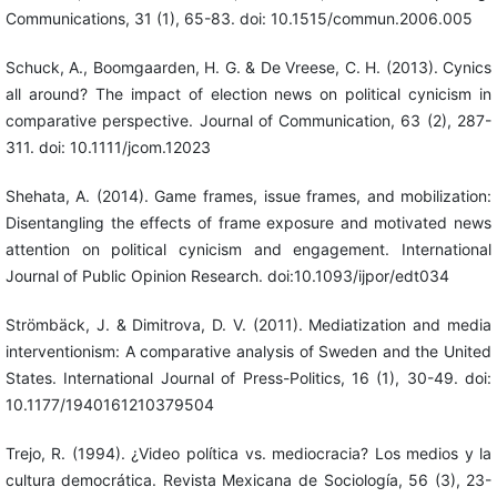
Communications, 31 (1), 65-83. doi: 10.1515/commun.2006.005
Schuck, A., Boomgaarden, H. G. & De Vreese, C. H. (2013). Cynics
all around? The impact of election news on political cynicism in
comparative perspective. Journal of Communication, 63 (2), 287-
311. doi: 10.1111/jcom.12023
Shehata, A. (2014). Game frames, issue frames, and mobilization:
Disentangling the effects of frame exposure and motivated news
attention on political cynicism and engagement. International
Journal of Public Opinion Research. doi:10.1093/ijpor/edt034
Strömbäck, J. & Dimitrova, D. V. (2011). Mediatization and media
interventionism: A comparative analysis of Sweden and the United
States. International Journal of Press-Politics, 16 (1), 30-49. doi:
10.1177/1940161210379504
Trejo, R. (1994). ¿Video política vs. mediocracia? Los medios y la
cultura democrática. Revista Mexicana de Sociología, 56 (3), 23-