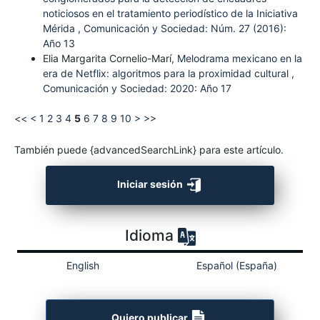
noticiosos en el tratamiento periodístico de la Iniciativa
Mérida
,
Comunicación y Sociedad: Núm. 27 (2016):
Año 13
Elia Margarita Cornelio-Marí,
Melodrama mexicano en la
era de Netflix: algoritmos para la proximidad cultural
,
Comunicación y Sociedad: 2020: Año 17
<<
<
1
2
3
4
5
6
7
8
9
10
>
>>
También puede {advancedSearchLink} para este artículo.
Iniciar sesión
Idioma
English
Español (España)
Quiero publicar