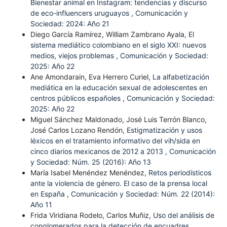
Bienestar animal en Instagram: tendencias y discurso
de eco-influencers uruguayos
,
Comunicación y
Sociedad: 2024: Año 21
Diego García Ramírez, William Zambrano Ayala,
El
sistema mediático colombiano en el siglo XXI: nuevos
medios, viejos problemas
,
Comunicación y Sociedad:
2025: Año 22
Ane Amondarain, Eva Herrero Curiel,
La alfabetización
mediática en la educación sexual de adolescentes en
centros públicos españoles
,
Comunicación y Sociedad:
2025: Año 22
Miguel Sánchez Maldonado, José Luis Terrón Blanco,
José Carlos Lozano Rendón,
Estigmatización y usos
léxicos en el tratamiento informativo del vih/sida en
cinco diarios mexicanos de 2012 a 2013
,
Comunicación
y Sociedad: Núm. 25 (2016): Año 13
María Isabel Menéndez Menéndez,
Retos periodísticos
ante la violencia de género. El caso de la prensa local
en España
,
Comunicación y Sociedad: Núm. 22 (2014):
Año 11
Frida Viridiana Rodelo, Carlos Muñiz,
Uso del análisis de
conglomerados para la detección de encuadres