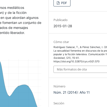
PDF
ursos mediáticos
) y de la ficción
as en que abordan algunos
Publicado
e fomentan un conjunto de
2015-01-28
ñados de mensajes
ntido liberador.
Cómo citar
Rodríguez Salazar, T., & Pérez Sánchez, I. (2
La sexualidad femenina en discursos de la pr
popular y la ficción televisiva.
Comunicación 
Sociedad
, (21), 15–41.
https://doi.org/10.32870/cys.v0i21.570
Más formatos de cita
Número
Núm. 21 (2014): Año 11
Sección