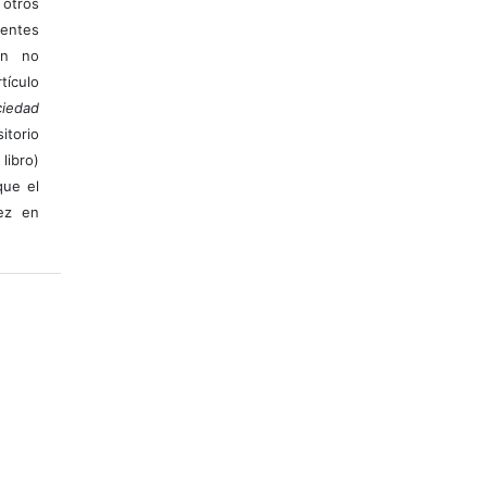
otros
ientes
ión no
ículo
iedad
itorio
libro)
que el
vez en