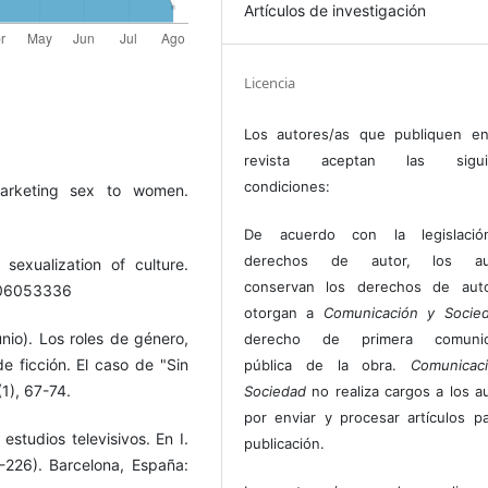
Artículos de investigación
Licencia
Los autores/as que publiquen en
revista aceptan las sigui
condiciones:
Marketing sex to women.
De acuerdo con la legislaci
derechos de autor, los au
sexualization of culture.
conservan los derechos de auto
0706053336
otorgan a
Comunicación y Socie
unio). Los roles de género,
derecho de primera comunic
e ficción. El caso de "Sin
pública de la obra.
Comunicac
1), 67-74.
Sociedad
no realiza cargos a los a
por enviar y procesar artículos p
studios televisivos. En I.
publicación.
-226). Barcelona, España: