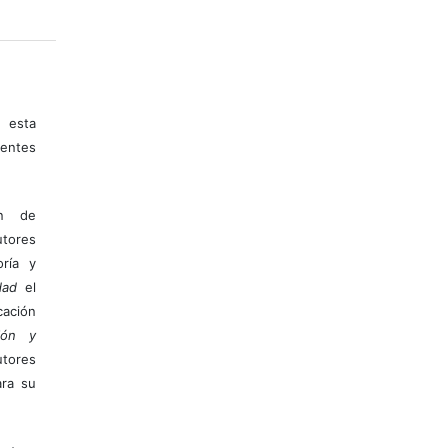
 esta
entes
ón de
tores
ría y
dad
el
ación
ión y
utores
ara su