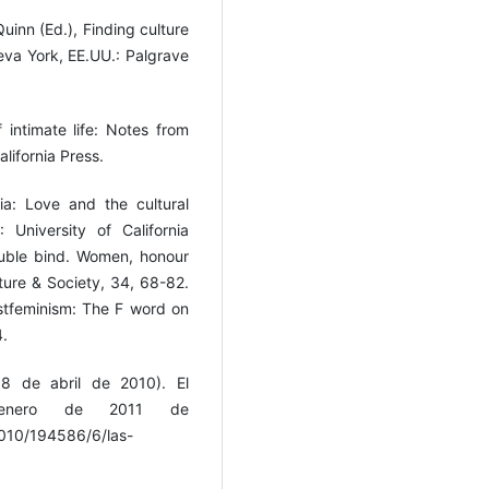
 Quinn (Ed.), Finding culture
ueva York, EE.UU.: Palgrave
 intimate life: Notes from
lifornia Press.
ia: Love and the cultural
: University of California
ouble bind. Women, honour
ture & Society, 34, 68-82.
postfeminism: The F word on
4.
18 de abril de 2010). El
 enero de 2011 de
2010/194586/6/las-