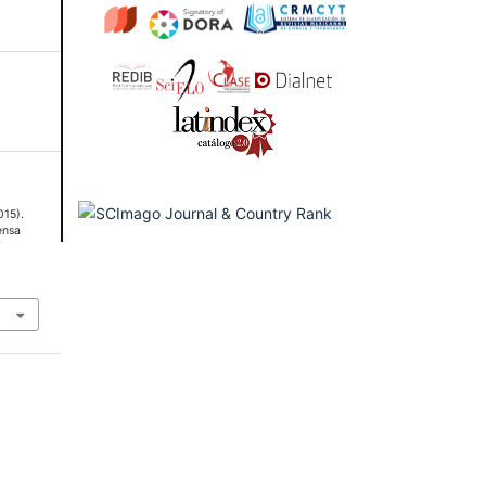
015).
ensa
Y