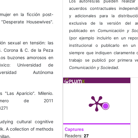
Los autores/as pueden realizar 
acuerdos contractuales independ
mujer en la ficción post-
y adicionales para la distribuc
y "Desperate Housewives".
exclusiva de la versión del art
publicado en
Comunicación y Soc
(por ejemplo incluirlo en un repos
ón sexual en tensión: las
institucional o publicarlo en un 
S. Corona & C. de la Peza
siempre que indiquen claramente 
 Los buzones amorosos en
trabajo se publicó por primera 
xico: Universidad de
Comunicación y Sociedad
.
Universidad Autónoma
"Las Aparicio". Milenio.
nero de 2011
3271
ying cultural cognitive
Captures
alk. A collection of methods
Readers:
27
illan.