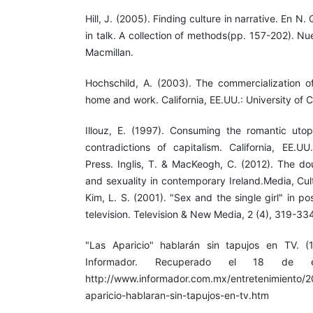
Hill, J. (2005). Finding culture in narrative. En N.
in talk. A collection of methods(pp. 157-202). N
Macmillan.
Hochschild, A. (2003). The commercialization of
home and work. California, EE.UU.: University of Ca
Illouz, E. (1997). Consuming the romantic utop
contradictions of capitalism. California, EE.UU.
Press. Inglis, T. & MacKeogh, C. (2012). The d
and sexuality in contemporary Ireland.Media, Cul
Kim, L. S. (2001). "Sex and the single girl" in 
television. Television & New Media, 2 (4), 319-33
"Las Aparicio" hablarán sin tapujos en TV. (
Informador. Recuperado el 18 de
http://www.informador.com.mx/entretenimiento/
aparicio-hablaran-sin-tapujos-en-tv.htm