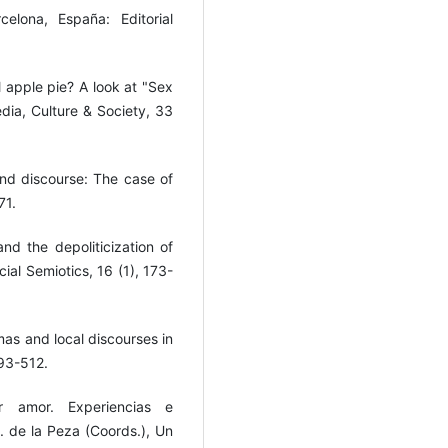
elona, España: Editorial
al apple pie? A look at "Sex
edia, Culture & Society, 33
nd discourse: The case of
71.
nd the depoliticization of
al Semiotics, 16 (1), 173-
as and local discourses in
493-512.
or amor. Experiencias e
. de la Peza (Coords.), Un