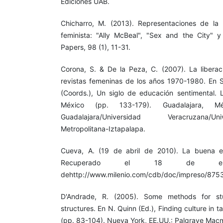
Ediciones UAB.
Chicharro, M. (2013). Representaciones de la 
feminista: "Ally McBeal", "Sex and the City" 
Papers, 98 (1), 11-31.
Corona, S. & De la Peza, C. (2007). La liberaci
revistas femeninas de los años 1970-1980. En 
(Coords.), Un siglo de educación sentimental.
México (pp. 133-179). Guadalajara, Mé
Guadalajara/Universidad Veracruzana/
Metropolitana-Iztapalapa.
Cueva, A. (19 de abril de 2010). La buena es 
Recuperado el 18 de e
dehttp://www.milenio.com/cdb/doc/impreso/875
D'Andrade, R. (2005). Some methods for stud
structures. En N. Quinn (Ed.), Finding culture in t
(pp. 83-104). Nueva York, EE.UU.: Palgrave Macm