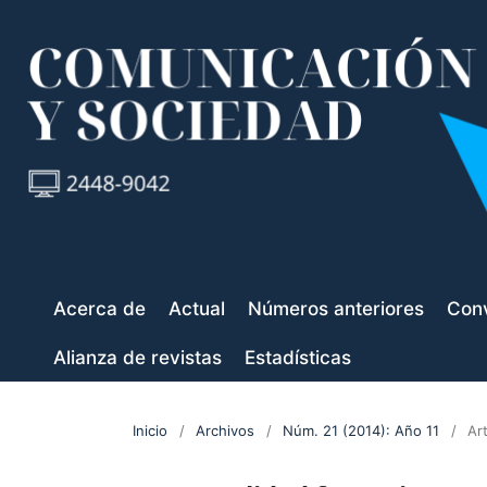
Acerca de
Actual
Números anteriores
Conv
Alianza de revistas
Estadísticas
Inicio
/
Archivos
/
Núm. 21 (2014): Año 11
/
Ar