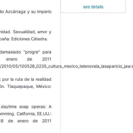
see details
lio Azcárraga y su imperio
imidad. Sexualidad, amor y
paña: Ediciones Cátedra.
¿demasiado "progre" para
e enero de 2011
/2010/05/100528_0235_cultura_mexico_telenovela_lasaparicio_jaw.
 por la ruta de la realidad
ón. Tlaquepaque, México:
n daytime soap operas: A
amming. California, EE.UU.:
l 18 de enero de 2011