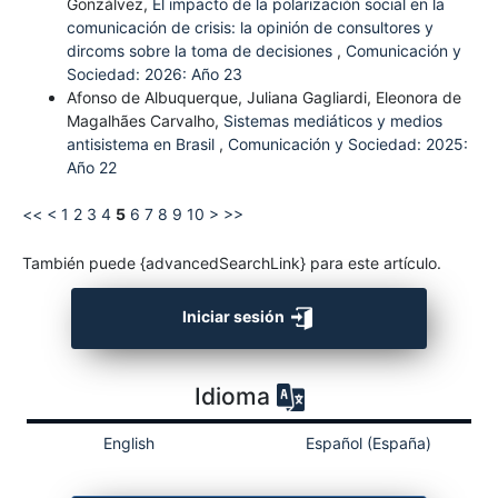
Gonzálvez,
El impacto de la polarización social en la
comunicación de crisis: la opinión de consultores y
dircoms sobre la toma de decisiones
,
Comunicación y
Sociedad: 2026: Año 23
Afonso de Albuquerque, Juliana Gagliardi, Eleonora de
Magalhães Carvalho,
Sistemas mediáticos y medios
antisistema en Brasil
,
Comunicación y Sociedad: 2025:
Año 22
<<
<
1
2
3
4
5
6
7
8
9
10
>
>>
También puede {advancedSearchLink} para este artículo.
Iniciar sesión
Idioma
English
Español (España)