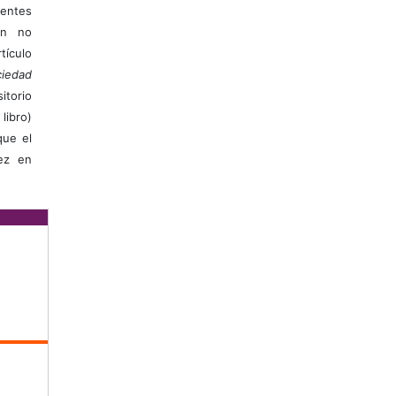
ientes
ión no
ículo
iedad
itorio
libro)
que el
vez en