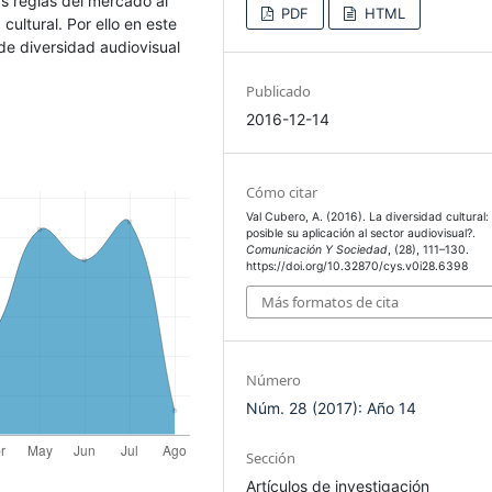
as reglas del mercado al
PDF
HTML
ultural. Por ello en este
de diversidad audiovisual
Publicado
2016-12-14
Cómo citar
Val Cubero, A. (2016). La diversidad cultural:
posible su aplicación al sector audiovisual?.
Comunicación Y Sociedad
, (28), 111–130.
https://doi.org/10.32870/cys.v0i28.6398
Más formatos de cita
Número
Núm. 28 (2017): Año 14
Sección
Artículos de investigación