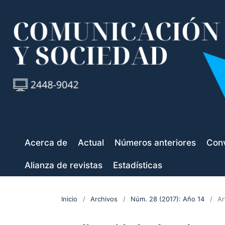
Acerca de
Actual
Números anteriores
Conv
Alianza de revistas
Estadísticas
Inicio
/
Archivos
/
Núm. 28 (2017): Año 14
/
Ar