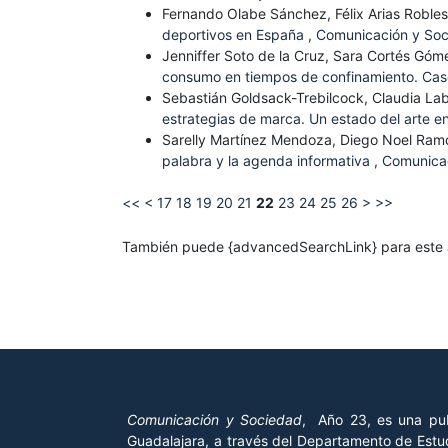
Fernando Olabe Sánchez, Félix Arias Roble
deportivos en España
,
Comunicación y Soc
Jenniffer Soto de la Cruz, Sara Cortés Góm
consumo en tiempos de confinamiento. Cas
Sebastián Goldsack-Trebilcock, Claudia La
estrategias de marca. Un estado del arte e
Sarelly Martínez Mendoza, Diego Noel Ram
palabra y la agenda informativa
,
Comunicac
<<
<
17
18
19
20
21
22
23
24
25
26
>
>>
También puede {advancedSearchLink} para este a
Comunicación y Sociedad
, Año 23, es una pub
Guadalajara, a través del Departamento de Estud