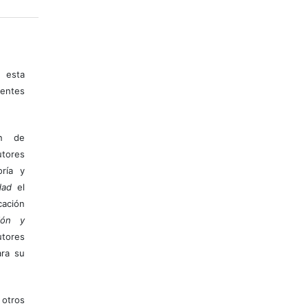
 esta
entes
ón de
tores
ría y
dad
el
ación
ión y
utores
ara su
otros