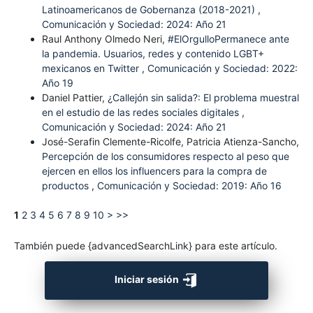
Latinoamericanos de Gobernanza (2018-2021)
,
Comunicación y Sociedad: 2024: Año 21
Raul Anthony Olmedo Neri,
#ElOrgulloPermanece ante
la pandemia. Usuarios, redes y contenido LGBT+
mexicanos en Twitter
,
Comunicación y Sociedad: 2022:
Año 19
Daniel Pattier,
¿Callejón sin salida?: El problema muestral
en el estudio de las redes sociales digitales
,
Comunicación y Sociedad: 2024: Año 21
José-Serafin Clemente-Ricolfe, Patricia Atienza-Sancho,
Percepción de los consumidores respecto al peso que
ejercen en ellos los influencers para la compra de
productos
,
Comunicación y Sociedad: 2019: Año 16
1
2
3
4
5
6
7
8
9
10
>
>>
También puede {advancedSearchLink} para este artículo.
Iniciar sesión