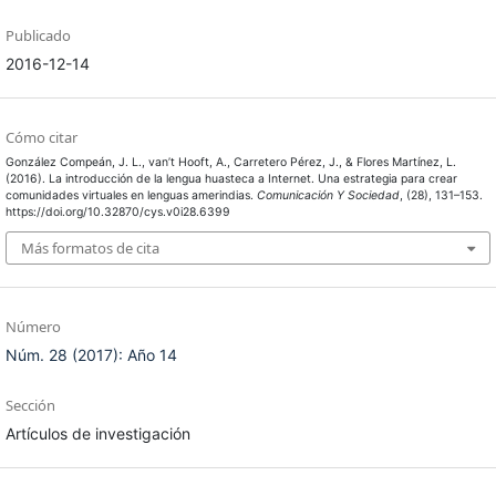
Publicado
2016-12-14
Cómo citar
González Compeán, J. L., van’t Hooft, A., Carretero Pérez, J., & Flores Martínez, L.
(2016). La introducción de la lengua huasteca a Internet. Una estrategia para crear
comunidades virtuales en lenguas amerindias.
Comunicación Y Sociedad
, (28), 131–153.
https://doi.org/10.32870/cys.v0i28.6399
Más formatos de cita
Número
Núm. 28 (2017): Año 14
Sección
Artículos de investigación