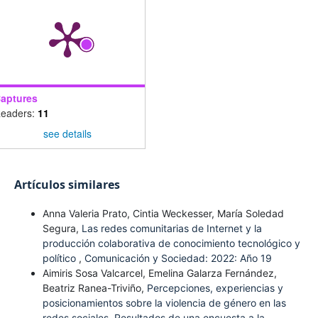
aptures
eaders:
11
see details
Artículos similares
Anna Valeria Prato, Cintia Weckesser, María Soledad
Segura,
Las redes comunitarias de Internet y la
producción colaborativa de conocimiento tecnológico y
político
,
Comunicación y Sociedad: 2022: Año 19
Aimiris Sosa Valcarcel, Emelina Galarza Fernández,
Beatriz Ranea-Triviño,
Percepciones, experiencias y
posicionamientos sobre la violencia de género en las
redes sociales. Resultados de una encuesta a la