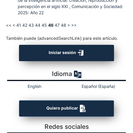
de la inteligencia artificial: creación, reproducción y
percepción en el siglo XXI
,
Comunicación y Sociedad:
2025: Año 22
<<
<
41
42
43
44
45
46
47
48
>
>>
También puede {advancedSearchLink} para este artículo.
Iniciar sesión
Idioma
English
Español (España)
Quiero publicar
Redes sociales