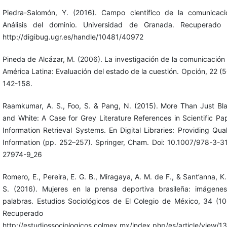
Piedra-Salomón, Y. (2016). Campo científico de la comunicaci
Análisis del dominio. Universidad de Granada. Recuperado
http://digibug.ugr.es/handle/10481/40972
Pineda de Alcázar, M. (2006). La investigación de la comunicación
América Latina: Evaluación del estado de la cuestión. Opción, 22 (5
142-158.
Raamkumar, A. S., Foo, S. & Pang, N. (2015). More Than Just Bl
and White: A Case for Grey Literature References in Scientific Pa
Information Retrieval Systems. En Digital Libraries: Providing Qual
Information (pp. 252–257). Springer, Cham. Doi: 10.1007/978-3-3
27974-9_26
Romero, E., Pereira, E. G. B., Miragaya, A. M. de F., & Sant’anna, K.
S. (2016). Mujeres en la prensa deportiva brasileña: imágene
palabras. Estudios Sociológicos de El Colegio de México, 34 (10
Recuperado d
http://estudiossociologicos.colmex.mx/index.php/es/article/view/1