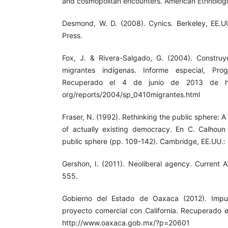
and cosmopolitan encounters. American Ethnologis
Desmond, W. D. (2008). Cynics. Berkeley, EE.UU.
Press.
Fox, J. & Rivera-Salgado, G. (2004). Construy
migrantes indígenas. Informe especial, Pr
Recuperado el 4 de junio de 2013 de http
org/reports/2004/sp_0410migrantes.html
Fraser, N. (1992). Rethinking the public sphere: A 
of actually existing democracy. En C. Calhoun
public sphere (pp. 109-142). Cambridge, EE.UU.: 
Gershon, I. (2011). Neoliberal agency. Current 
555.
Gobierno del Estado de Oaxaca (2012). Imp
proyecto comercial con California. Recuperado 
http://www.oaxaca.gob.mx/?p=20601