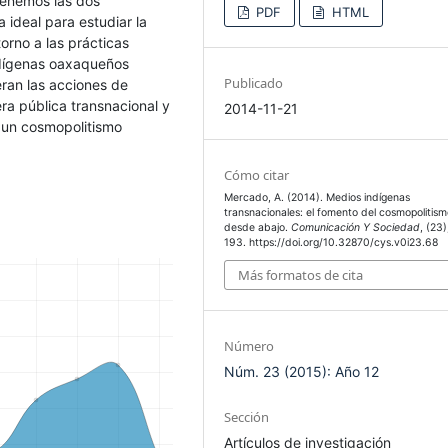
tenemos las dos
PDF
HTML
 ideal para estudiar la
orno a las prácticas
ndígenas oaxaqueños
Publicado
ran las acciones de
era pública transnacional y
2014-11-21
 un cosmopolitismo
Cómo citar
Mercado, A. (2014). Medios indígenas
transnacionales: el fomento del cosmopolitis
desde abajo.
Comunicación Y Sociedad
, (23)
193. https://doi.org/10.32870/cys.v0i23.68
Más formatos de cita
Número
Núm. 23 (2015): Año 12
Sección
Artículos de investigación