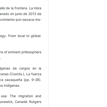
lá de la frontera. La Hora
perado en junio de 2013 de
movimiento-por-oaxaca-ms-
ogy. From local to global.
ons of eminent philosophers
.
dígenas de cargos en la
enas (Coords.), La fuerza
eca oaxaqueña (pp. 9-28).
os Indígenas.
 usa: The migration and
runswick, Canadá: Rutgers