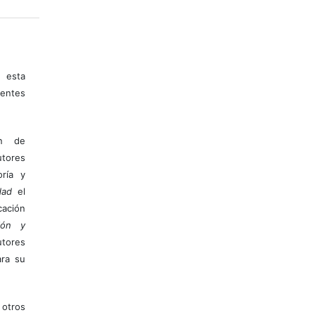
 esta
entes
ón de
tores
ría y
dad
el
ación
ión y
utores
ara su
otros