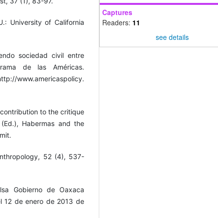
t, 37 (1), 83-97.
Captures
Readers:
11
: University of California
see details
endo sociedad civil entre
ograma de las Américas.
://www.americaspolicy.
contribution to the critique
 (Ed.), Habermas and the
mit.
Anthropology, 52 (4), 537-
ulsa Gobierno de Oaxaca
el 12 de enero de 2013 de