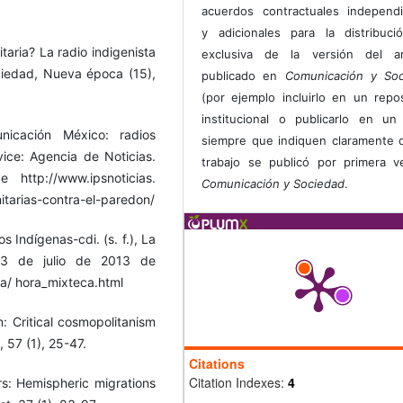
acuerdos contractuales independ
y adicionales para la distribuc
itaria? La radio indigenista
exclusiva de la versión del art
ciedad, Nueva época (15),
publicado en
Comunicación y Soc
(por ejemplo incluirlo en un repos
institucional o publicarlo en un 
icación México: radios
siempre que indiquen claramente 
vice: Agencia de Noticias.
trabajo se publicó por primera 
ttp://www.ipsnoticias.
Comunicación y Sociedad
.
tarias-contra-el-paredon/
s Indígenas-cdi. (s. f.), La
l 3 de julio de 2013 de
ea/ hora_mixteca.html
: Critical cosmopolitanism
, 57 (1), 25-47.
Citations
Citation Indexes:
4
rs: Hemispheric migrations