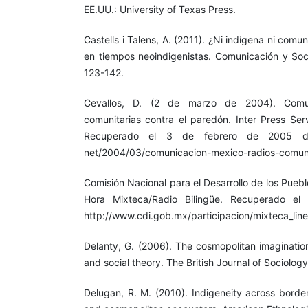
EE.UU.: University of Texas Press.
Castells i Talens, A. (2011). ¿Ni indígena ni comun
en tiempos neoindigenistas. Comunicación y So
123-142.
Cevallos, D. (2 de marzo de 2004). Comun
comunitarias contra el paredón. Inter Press Ser
Recuperado el 3 de febrero de 2005 de h
net/2004/03/comunicacion-mexico-radios-comuni
Comisión Nacional para el Desarrollo de los Pueblo
Hora Mixteca/Radio Bilingüe. Recuperado e
http://www.cdi.gob.mx/participacion/mixteca_lin
Delanty, G. (2006). The cosmopolitan imagination
and social theory. The British Journal of Sociology
Delugan, R. M. (2010). Indigeneity across borde