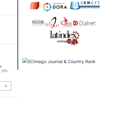
mo
, 171–