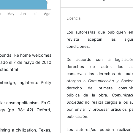
Licencia
Los autores/as que publiquen en
revista aceptan las sigui
condiciones:
t sounds like home welcomes
De acuerdo con la legislaci
rado el 7 de mayo de 2010
derechos de autor, los au
xtec.html
conservan los derechos de auto
otorgan a
Comunicación y Socie
ridge, Inglaterra: Polity
derecho de primera comunic
pública de la obra.
Comunicac
Sociedad
no realiza cargos a los a
lar cosmopolitanism. En G.
por enviar y procesar artículos p
logy (pp. 38- 42). Oxford,
publicación.
Los autores/as pueden realizar 
ming a civilization. Texas,