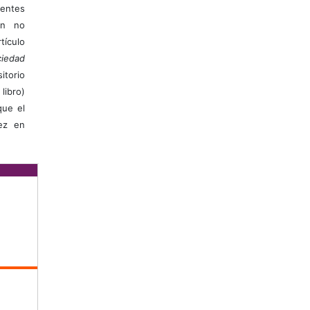
ientes
ión no
ículo
iedad
itorio
libro)
que el
vez en