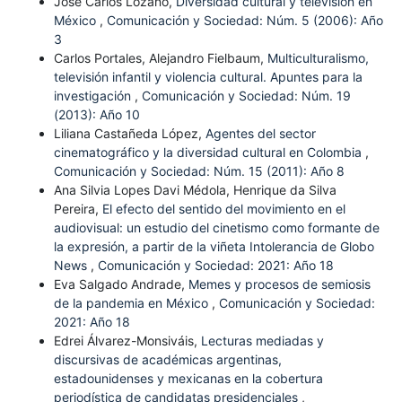
José Carlos Lozano,
Diversidad cultural y televisión en
México
,
Comunicación y Sociedad: Núm. 5 (2006): Año
3
Carlos Portales, Alejandro Fielbaum,
Multiculturalismo,
televisión infantil y violencia cultural. Apuntes para la
investigación
,
Comunicación y Sociedad: Núm. 19
(2013): Año 10
Liliana Castañeda López,
Agentes del sector
cinematográfico y la diversidad cultural en Colombia
,
Comunicación y Sociedad: Núm. 15 (2011): Año 8
Ana Silvia Lopes Davi Médola, Henrique da Silva
Pereira,
El efecto del sentido del movimiento en el
audiovisual: un estudio del cinetismo como formante de
la expresión, a partir de la viñeta Intolerancia de Globo
News
,
Comunicación y Sociedad: 2021: Año 18
Eva Salgado Andrade,
Memes y procesos de semiosis
de la pandemia en México
,
Comunicación y Sociedad:
2021: Año 18
Edrei Álvarez-Monsiváis,
Lecturas mediadas y
discursivas de académicas argentinas,
estadounidenses y mexicanas en la cobertura
periodística de candidatas presidenciales
,