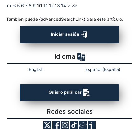
<<
<
5
6
7
8
9
10
11
12
13
14
>
>>
También puede {advancedSearchLink} para este artículo.
Iniciar sesión
Idioma
English
Español (España)
Quiero publicar
Redes sociales