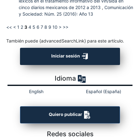
léxicos en el tratamiento informativo del vih/sida en
cinco diarios mexicanos de 2012 a 2013
,
Comunicación
y Sociedad: Núm. 25 (2016): Año 13
<<
<
1
2
3
4
5
6
7
8
9
10
>
>>
También puede {advancedSearchLink} para este artículo.
Iniciar sesión
Idioma
English
Español (España)
Quiero publicar
Redes sociales