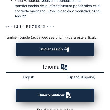
Frida V. Rodelo,
Declive de periódicos. La
transformación de la infraestructura periodística en el
contexto mexicano
,
Comunicación y Sociedad: 2025:
Año 22
<<
<
1
2
3
4
5
6
7
8
9
10
>
>>
También puede {advancedSearchLink} para este artículo.
Iniciar sesión
Idioma
English
Español (España)
Quiero publicar