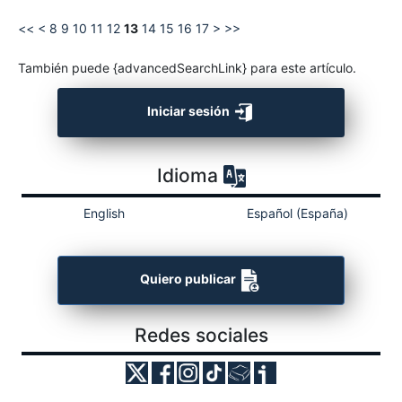
<<
<
8
9
10
11
12
13
14
15
16
17
>
>>
También puede {advancedSearchLink} para este artículo.
Iniciar sesión
Idioma
English
Español (España)
Quiero publicar
Redes sociales