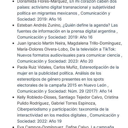
Dorismilda Flores-Márquez,
En mi corazón caben dos
países: activismo digital transnacional y subjetividad
política en migrantes mexicanos
,
Comunicación y
Sociedad: 2019: Año 16
Esteban Andrés Zunino,
¿Quién define la agenda? Las
fuentes de información en la prensa digital argentina
,
Comunicación y Sociedad: 2019: Año 16
Juan Ignacio Martin Neira, Magdalena Trillo-Domínguez,
María-Dolores Olvera-Lobo,
De la televisión a TikTok:
Nuevos formatos audiovisuales para comunicar ciencia
,
Comunicación y Sociedad: 2023: Año 20
Paola Ruiz Vidales, Carlos Muñiz,
Estereotipación de la
mujer en la publicidad política. Análisis de los
estereotipos de género presentes en los spots
electorales de la campaña 2015 en Nuevo León
,
Comunicación y Sociedad: Núm. 29 (2017): Año 14
Kelly Robledo-Dioses, Santiago Tejedor Calvo, Cristina
Pulido Rodríguez, Gabriel Torres Espinoza,
Ciberperiodismo y participación: taxonomía de la
interactividad en los medios digitales
,
Comunicación y
Sociedad: 2022: Año 19
Eva Campos-Domínguez, Dafne Calvo,
La campaña