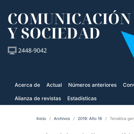
Acerca de
Actual
Números anteriores
Conv
Alianza de revistas
Estadísticas
Inicio
/
Archivos
/
2019: Año 16
/
Temática gen