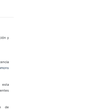
ción y
encia
mons
 esta
entes
ón de