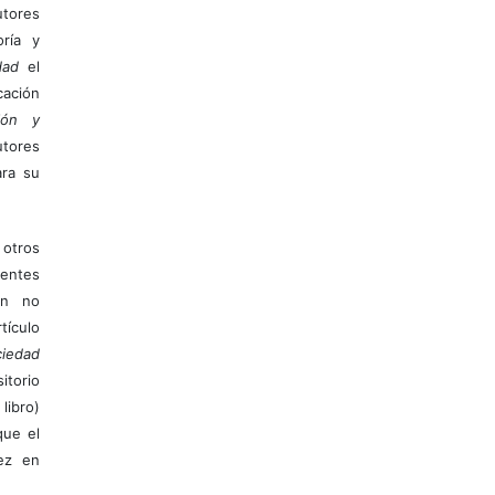
tores
ría y
dad
el
ación
ión y
utores
ara su
otros
ientes
ión no
ículo
iedad
itorio
libro)
que el
vez en