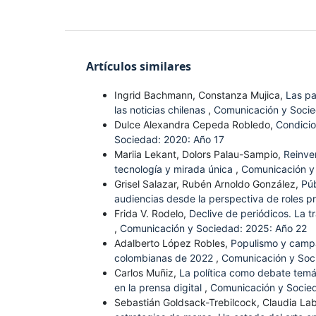
Artículos similares
Ingrid Bachmann, Constanza Mujica,
Las pa
las noticias chilenas
,
Comunicación y Socie
Dulce Alexandra Cepeda Robledo,
Condicio
Sociedad: 2020: Año 17
Mariia Lekant, Dolors Palau-Sampio,
Reinven
tecnología y mirada única
,
Comunicación y
Grisel Salazar, Rubén Arnoldo González,
Púb
audiencias desde la perspectiva de roles p
Frida V. Rodelo,
Declive de periódicos. La t
,
Comunicación y Sociedad: 2025: Año 22
Adalberto López Robles,
Populismo y campañ
colombianas de 2022
,
Comunicación y Soc
Carlos Muñiz,
La política como debate temá
en la prensa digital
,
Comunicación y Socied
Sebastián Goldsack-Trebilcock, Claudia La