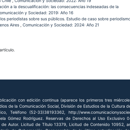
n Chile
,
Comunicación y Sociedad: 2022: Año 19
ación a la descualificación: las consecuencias indeseadas de la
omunicación y Sociedad: 2019: Año 16
los periodistas sobre sus públicos. Estudio de caso sobre periodism
uenos Aires
,
Comunicación y Sociedad: 2024: Año 21
rtículo.
licación con edición continua (aparece los primeros tres miércol
ios de la Comunicación Social, División de Estudios de la Cultura
xico, Teléfono (52-33)38193362, http://www.comunicacionysoc
riela Gómez Rodríguez. Reservas de Derechos al Uso Exclusivo
o de Autor. Licitud de Título 13379, Licitud de Contenido 10952, 