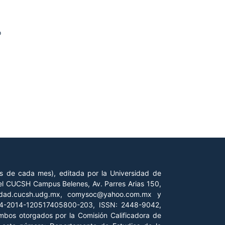
o
es de cada mes), editada por la Universidad de
 del CUCSH Campus Belenes, Av. Parres Arias 150,
iedad.cucsh.udg.mx, comysoc@yahoo.com.mx y
 04-2014-120517405800-203, ISSN: 2448-9042,
ambos otorgados por la Comisión Calificadora de