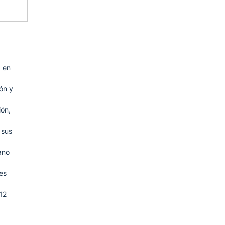
a en
ón y
ión,
 sus
ano
es
12