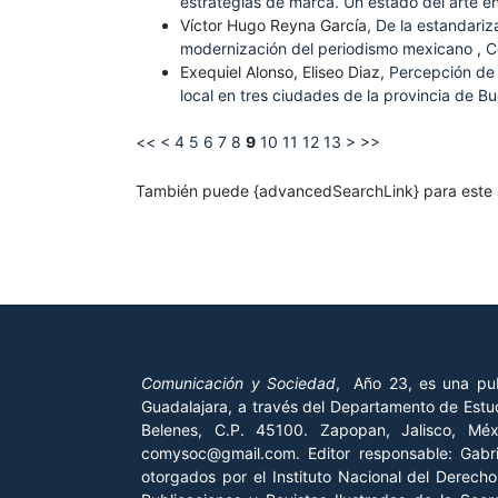
estrategias de marca. Un estado del arte e
Víctor Hugo Reyna García,
De la estandariz
modernización del periodismo mexicano
,
C
Exequiel Alonso, Eliseo Diaz,
Percepción de 
local en tres ciudades de la provincia de B
<<
<
4
5
6
7
8
9
10
11
12
13
>
>>
También puede {advancedSearchLink} para este a
Comunicación y Sociedad
, Año 23, es una pub
Guadalajara, a través del Departamento de Estud
Belenes, C.P. 45100. Zapopan, Jalisco, Mé
comysoc@gmail.com. Editor responsable: Gab
otorgados por el Instituto Nacional del Derech