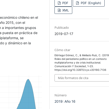
PDF
PDF (English)
XML
o-económico chileno en el
 año 2015, con el
Publicado
n a importantes grupos
 la puesta en práctica de
2019-07-17
iplataforma, se
do y dinámico en la
Cómo citar
Elórtegui Gómez, C., & Mellado Ruiz, C. (2019
Roles del periodismo político en un contexto
multiplataforma y de crisis institucional.
Comunicación Y Sociedad
, 1–23.
https://doi.org/10.32870/cys.v2019i0.7136
Más formatos de cita
Número
2019: Año 16