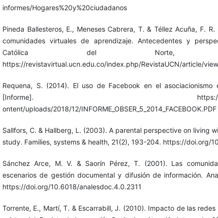
informes/Hogares%20y%20ciudadanos
Pineda Ballesteros, E., Meneses Cabrera, T. & Téllez Acuña, F. R. 
comunidades virtuales de aprendizaje. Antecedentes y perspect
Católica del Norte, 1
https://revistavirtual.ucn.edu.co/index.php/RevistaUCN/article/vie
Requena, S. (2014). El uso de Facebook en el asociacionismo e
[Informe]. https://obser.enfermed
ontent/uploads/2018/12/INFORME_OBSER_5_2014_FACEBOOK.PDF
Sallfors, C. & Hallberg, L. (2003). A parental perspective on living with
study. Families, systems & health, 21(2), 193-204. https://doi.org/
Sánchez Arce, M. V. & Saorín Pérez, T. (2001). Las comunidad
escenarios de gestión documental y difusión de información. An
https://doi.org/10.6018/analesdoc.4.0.2311
Torrente, E., Martí, T. & Escarrabill, J. (2010). Impacto de las rede