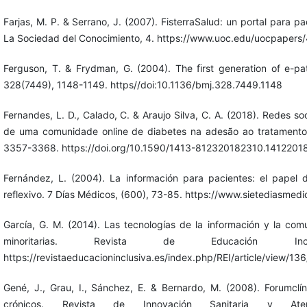
Farjas, M. P. & Serrano, J. (2007). FisterraSalud: un portal para 
La Sociedad del Conocimiento, 4. https://www.uoc.edu/uocpapers/4
Ferguson, T. & Frydman, G. (2004). The ﬁrst generation of e-pat
328(7449), 1148-1149. https//doi:10.1136/bmj.328.7449.1148
Fernandes, L. D., Calado, C. & Araujo Silva, C. A. (2018). Redes so
de uma comunidade online de diabetes na adesão ao tratamento.
3357-3368. https://doi.org/10.1590/1413-812320182310.1412201
Fernández, L. (2004). La información para pacientes: el papel d
reflexivo. 7 Días Médicos, (600), 73-85. https://www.sietediasmed
García, G. M. (2014). Las tecnologías de la información y la co
minoritarias. Revista de Educación Incl
https://revistaeducacioninclusiva.es/index.php/REI/article/view/13
Gené, J., Grau, I., Sánchez, E. & Bernardo, M. (2008). Forumclí
crónicos. Revista de Innovación Sanitaria y Aten