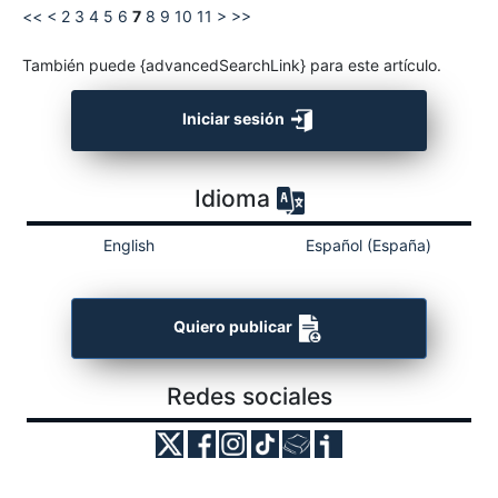
<<
<
2
3
4
5
6
7
8
9
10
11
>
>>
También puede {advancedSearchLink} para este artículo.
Iniciar sesión
Idioma
English
Español (España)
Quiero publicar
Redes sociales