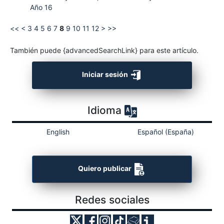
Año 16
<<
<
3
4
5
6
7
8
9
10
11
12
>
>>
También puede {advancedSearchLink} para este artículo.
Iniciar sesión
Idioma
English
Español (España)
Quiero publicar
Redes sociales