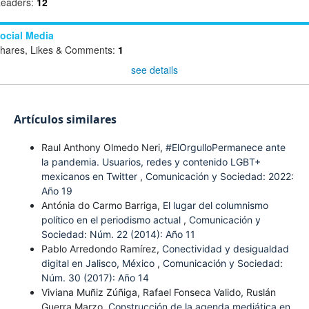
eaders:
12
ocial Media
hares, Likes & Comments:
1
see details
Artículos similares
Raul Anthony Olmedo Neri,
#ElOrgulloPermanece ante
la pandemia. Usuarios, redes y contenido LGBT+
mexicanos en Twitter
,
Comunicación y Sociedad: 2022:
Año 19
Antónia do Carmo Barriga,
El lugar del columnismo
político en el periodismo actual
,
Comunicación y
Sociedad: Núm. 22 (2014): Año 11
Pablo Arredondo Ramírez,
Conectividad y desigualdad
digital en Jalisco, México
,
Comunicación y Sociedad:
Núm. 30 (2017): Año 14
Viviana Muñiz Zúñiga, Rafael Fonseca Valido, Ruslán
Guerra Marzo,
Construcción de la agenda mediática en