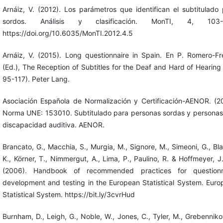
Arnáiz, V. (2012). Los parámetros que identifican el subtitulado
sordos. Análisis y clasificación. MonTI, 4, 103-
https://doi.org/10.6035/MonTI.2012.4.5
Arnáiz, V. (2015). Long questionnaire in Spain. En P. Romero-Fr
(Ed.), The Reception of Subtitles for the Deaf and Hard of Hearing
95-117). Peter Lang.
Asociación Española de Normalización y Certificación-AENOR. (20
Norma UNE: 153010. Subtitulado para personas sordas y personas
discapacidad auditiva. AENOR.
Brancato, G., Macchia, S., Murgia, M., Signore, M., Simeoni, G., Bl
K., Körner, T., Nimmergut, A., Lima, P., Paulino, R. & Hoffmeyer, J
(2006). Handbook of recommended practices for questionn
development and testing in the European Statistical System. Eur
Statistical System. https://bit.ly/3cvrHud
Burnham, D., Leigh, G., Noble, W., Jones, C., Tyler, M., Grebenniko