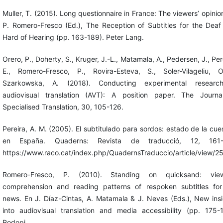
Muller, T. (2015). Long questionnaire in France: The viewers’ opinio
P. Romero-Fresco (Ed.), The Reception of Subtitles for the Deaf
Hard of Hearing (pp. 163-189). Peter Lang.
Orero, P., Doherty, S., Kruger, J.-L., Matamala, A., Pedersen, J., Pe
E., Romero-Fresco, P., Rovira-Esteva, S., Soler-Vilageliu, 
Szarkowska, A. (2018). Conducting experimental researc
audiovisual translation (AVT): A position paper. The Journa
Specialised Translation, 30, 105-126.
Pereira, A. M. (2005). El subtitulado para sordos: estado de la cue
en España. Quaderns: Revista de traducció, 12, 161-
https://www.raco.cat/index.php/QuadernsTraduccio/article/view/2
Romero-Fresco, P. (2010). Standing on quicksand: view
comprehension and reading patterns of respoken subtitles for
news. En J. Díaz-Cintas, A. Matamala & J. Neves (Eds.), New ins
into audiovisual translation and media accessibility (pp. 175-1
Rodopi.