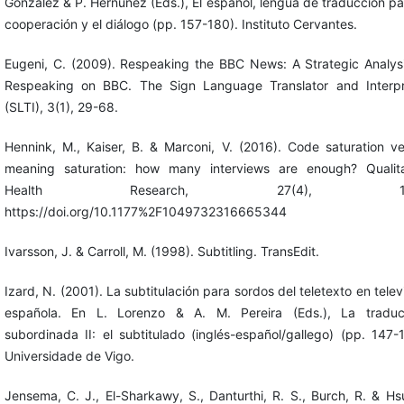
González & P. Hernúñez (Eds.), El español, lengua de traducción pa
cooperación y el diálogo (pp. 157-180). Instituto Cervantes.
Eugeni, C. (2009). Respeaking the BBC News: A Strategic Analysi
Respeaking on BBC. The Sign Language Translator and Interpr
(SLTI), 3(1), 29-68.
Hennink, M., Kaiser, B. & Marconi, V. (2016). Code saturation v
meaning saturation: how many interviews are enough? Qualita
Health Research, 27(4), 1-1
https://doi.org/10.1177%2F1049732316665344
Ivarsson, J. & Carroll, M. (1998). Subtitling. TransEdit.
Izard, N. (2001). La subtitulación para sordos del teletexto en telev
española. En L. Lorenzo & A. M. Pereira (Eds.), La traduc
subordinada II: el subtitulado (inglés-español/gallego) (pp. 147-
Universidade de Vigo.
Jensema, C. J., El-Sharkawy, S., Danturthi, R. S., Burch, R. & Hs