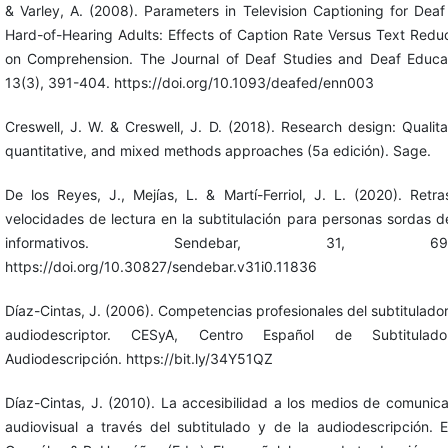
& Varley, A. (2008). Parameters in Television Captioning for Dea
Hard-of-Hearing Adults: Effects of Caption Rate Versus Text Redu
on Comprehension. The Journal of Deaf Studies and Deaf Educat
13(3), 391-404. https://doi.org/10.1093/deafed/enn003
Creswell, J. W. & Creswell, J. D. (2018). Research design: Qualita
quantitative, and mixed methods approaches (5a edición). Sage.
De los Reyes, J., Mejías, L. & Martí-Ferriol, J. L. (2020). Retr
velocidades de lectura en la subtitulación para personas sordas d
informativos. Sendebar, 31, 69-
https://doi.org/10.30827/sendebar.v31i0.11836
Díaz-Cintas, J. (2006). Competencias profesionales del subtitulador
audiodescriptor. CESyA, Centro Español de Subtitula
Audiodescripción. https://bit.ly/34Y51QZ
Díaz-Cintas, J. (2010). La accesibilidad a los medios de comunic
audiovisual a través del subtitulado y de la audiodescripción. 