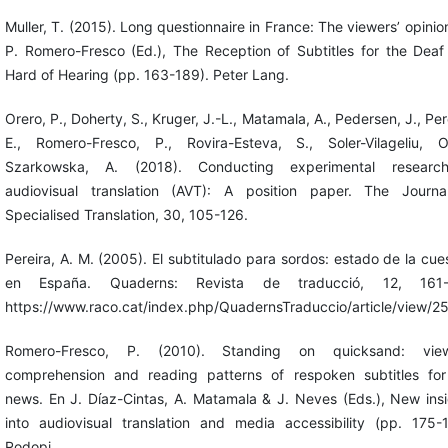
Muller, T. (2015). Long questionnaire in France: The viewers’ opinio
P. Romero-Fresco (Ed.), The Reception of Subtitles for the Deaf
Hard of Hearing (pp. 163-189). Peter Lang.
Orero, P., Doherty, S., Kruger, J.-L., Matamala, A., Pedersen, J., Pe
E., Romero-Fresco, P., Rovira-Esteva, S., Soler-Vilageliu, 
Szarkowska, A. (2018). Conducting experimental researc
audiovisual translation (AVT): A position paper. The Journa
Specialised Translation, 30, 105-126.
Pereira, A. M. (2005). El subtitulado para sordos: estado de la cue
en España. Quaderns: Revista de traducció, 12, 161-
https://www.raco.cat/index.php/QuadernsTraduccio/article/view/2
Romero-Fresco, P. (2010). Standing on quicksand: view
comprehension and reading patterns of respoken subtitles for
news. En J. Díaz-Cintas, A. Matamala & J. Neves (Eds.), New ins
into audiovisual translation and media accessibility (pp. 175-1
Rodopi.