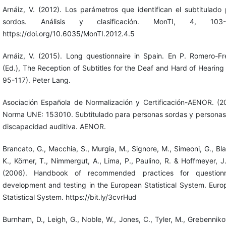
Arnáiz, V. (2012). Los parámetros que identifican el subtitulado
sordos. Análisis y clasificación. MonTI, 4, 103-
https://doi.org/10.6035/MonTI.2012.4.5
Arnáiz, V. (2015). Long questionnaire in Spain. En P. Romero-Fr
(Ed.), The Reception of Subtitles for the Deaf and Hard of Hearing
95-117). Peter Lang.
Asociación Española de Normalización y Certificación-AENOR. (20
Norma UNE: 153010. Subtitulado para personas sordas y personas
discapacidad auditiva. AENOR.
Brancato, G., Macchia, S., Murgia, M., Signore, M., Simeoni, G., Bl
K., Körner, T., Nimmergut, A., Lima, P., Paulino, R. & Hoffmeyer, J
(2006). Handbook of recommended practices for questionn
development and testing in the European Statistical System. Eur
Statistical System. https://bit.ly/3cvrHud
Burnham, D., Leigh, G., Noble, W., Jones, C., Tyler, M., Grebenniko