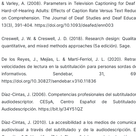
& Varley, A. (2008). Parameters in Television Captioning for Dea
Hard-of-Hearing Adults: Effects of Caption Rate Versus Text Redu
on Comprehension. The Journal of Deaf Studies and Deaf Educat
13(3), 391-404. https://doi.org/10.1093/deafed/enn003
Creswell, J. W. & Creswell, J. D. (2018). Research design: Qualita
quantitative, and mixed methods approaches (5a edición). Sage.
De los Reyes, J., Mejías, L. & Martí-Ferriol, J. L. (2020). Retr
velocidades de lectura en la subtitulación para personas sordas d
informativos. Sendebar, 31, 69-
https://doi.org/10.30827/sendebar.v31i0.11836
Díaz-Cintas, J. (2006). Competencias profesionales del subtitulador
audiodescriptor. CESyA, Centro Español de Subtitula
Audiodescripción. https://bit.ly/34Y51QZ
Díaz-Cintas, J. (2010). La accesibilidad a los medios de comunic
audiovisual a través del subtitulado y de la audiodescripción. 