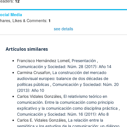
eaders:
12
ocial Media
hares, Likes & Comments:
1
see details
Artículos similares
Francisco Hernández Lomelí,
Presentación
,
Comunicación y Sociedad: Núm. 28 (2017): Año 14
Carmina Crusafon,
La construcción del mercado
audiovisual europeo: balance de dos décadas de
políticas públicas
,
Comunicación y Sociedad: Núm. 20
(2013): Año 10
Carlos Vidales Gonzáles,
El relativismo teórico en
comunicación. Entre la comunicación como principio
explicativo y la comunicación como disciplina práctica
,
Comunicación y Sociedad: Núm. 16 (2011): Año 8
Carlos E. Vidales Gonzáles,
La relación entre la
semiótica y los estudios de la comunicación: un diálogo