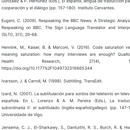
González & P. Hernúñez (Eds.), El español, lengua de traducción pa
cooperación y el diálogo (pp. 157-180). Instituto Cervantes.
Eugeni, C. (2009). Respeaking the BBC News: A Strategic Analysi
Respeaking on BBC. The Sign Language Translator and Interpr
(SLTI), 3(1), 29-68.
Hennink, M., Kaiser, B. & Marconi, V. (2016). Code saturation v
meaning saturation: how many interviews are enough? Qualita
Health Research, 27(4), 1-1
https://doi.org/10.1177%2F1049732316665344
Ivarsson, J. & Carroll, M. (1998). Subtitling. TransEdit.
Izard, N. (2001). La subtitulación para sordos del teletexto en telev
española. En L. Lorenzo & A. M. Pereira (Eds.), La traduc
subordinada II: el subtitulado (inglés-español/gallego) (pp. 147-
Universidade de Vigo.
Jensema, C. J., El-Sharkawy, S., Danturthi, R. S., Burch, R. & Hs