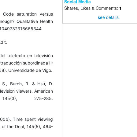
Social Media
Shares, Likes & Comments:
1
. Code saturation versus
see details
nough? Qualitative Health
7%2F1049732316665344
dit.
el teletexto en televisión
 traducción subordinada II:
168). Universidade de Vigo.
. S., Burch, R. & Hsu, D.
evision viewers. American
(3), 275-285.
2000b). Time spent viewing
 of the Deaf, 145(5), 464-