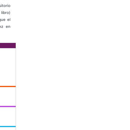
itorio
libro)
que el
vez en