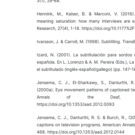
3(1), 29-68.
Hennink, M., Kaiser, B. & Marconi, V. (2016)
meaning saturation: how many interviews are e
Research, 27(4), 1-18. https://doi.org/10.117
Ivarsson, J. & Carroll, M. (1998). Subtitling. TransE
Izard, N. (2001). La subtitulación para sordos d
española. En L. Lorenzo & A. M. Pereira (Eds.), La
el subtitulado (inglés-español/gallego) (pp. 147-
Jensema, C. J., El-Sharkawy, S., Danturthi, R
(2000a). Eye movement patterns of captioned tel
Annals of the Deaf, 145
https://doi.org/10.1353/aad.2012.0093
Jensema, C. J., Danturthi, R. S. & Burch, R., (
captions on television programs. American Annals
468. https://doi.org/10.1353/aad.2012.0144