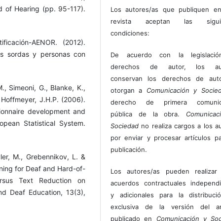
d of Hearing (pp. 95-117).
Los autores/as que publiquen en
revista aceptan las sigui
condiciones:
ificación-AENOR. (2012).
s sordas y personas con
De acuerdo con la legislaci
derechos de autor, los au
conservan los derechos de auto
., Simeoni, G., Blanke, K.,
otorgan a
Comunicación y Socie
& Hoffmeyer, J.H.P. (2006).
derecho de primera comunic
ionnaire development and
pública de la obra.
Comunicac
opean Statistical System.
Sociedad
no realiza cargos a los a
por enviar y procesar artículos p
publicación.
ler, M., Grebennikov, L. &
oning for Deaf and Hard-of-
Los autores/as pueden realizar 
ersus Text Reduction on
acuerdos contractuales independ
d Deaf Education, 13(3),
y adicionales para la distribuc
exclusiva de la versión del art
publicado en
Comunicación y Soc