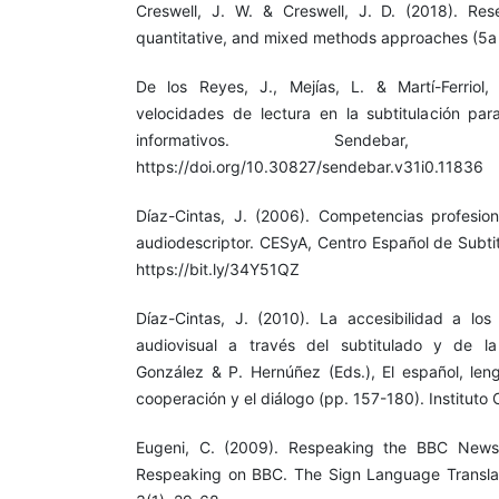
Creswell, J. W. & Creswell, J. D. (2018). Rese
quantitative, and mixed methods approaches (5a 
De los Reyes, J., Mejías, L. & Martí-Ferriol,
velocidades de lectura en la subtitulación pa
informativos. Sendebar
https://doi.org/10.30827/sendebar.v31i0.11836
Díaz-Cintas, J. (2006). Competencias profesiona
audiodescriptor. CESyA, Centro Español de Subti
https://bit.ly/34Y51QZ
Díaz-Cintas, J. (2010). La accesibilidad a lo
audiovisual a través del subtitulado y de la
González & P. Hernúñez (Eds.), El español, len
cooperación y el diálogo (pp. 157-180). Instituto 
Eugeni, C. (2009). Respeaking the BBC News:
Respeaking on BBC. The Sign Language Translato