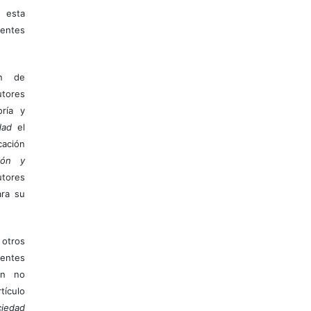
 esta
entes
ón de
tores
ría y
dad
el
ación
ión y
utores
ara su
otros
ientes
ión no
ículo
iedad