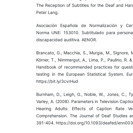
The Reception of Subtitles for the Deaf and Har
Peter Lang.
Asociación Española de Normalización y Cert
Norma UNE: 153010. Subtitulado para persona
discapacidad auditiva. AENOR.
Brancato, G., Macchia, S., Murgia, M., Signore, M
Körner, T., Nimmergut, A., Lima, P., Paulino, R. 
Handbook of recommended practices for quest
testing in the European Statistical System. Eur
https://bit.ly/3cvrHud
Burnham, D., Leigh, G., Noble, W., Jones, C., Ty
Varley, A. (2008). Parameters in Television Capti
Hearing Adults: Effects of Caption Rate V
Comprehension. The Journal of Deaf Studies an
391-404. https://doi.org/10.1093/deafed/enn003