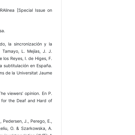
RAlinea [Special Issue on
sa.
do, la sincronización y la
. Tamayo, L. Mejías, J. J.
De los Reyes, I. de Higes, F.
a subtitulación en España.
s de la Universitat Jaume
The viewers’ opinion. En P.
 for the Deaf and Hard of
., Pedersen, J., Perego, E.,
geliu, O. & Szarkowska, A.