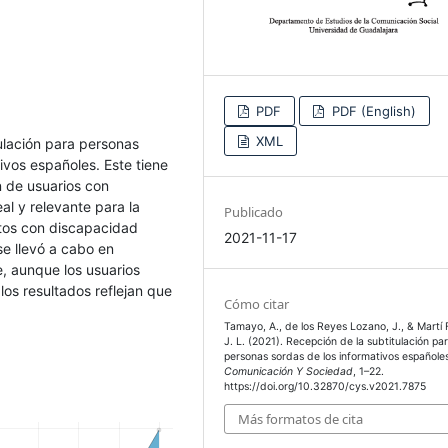
PDF
PDF (English)
XML
tulación para personas
ivos españoles. Este tiene
n de usuarios con
al y relevante para la
Publicado
etos con discapacidad
2021-11-17
se llevó a cabo en
e, aunque los usuarios
los resultados reflejan que
Cómo citar
Tamayo, A., de los Reyes Lozano, J., & Martí F
J. L. (2021). Recepción de la subtitulación pa
personas sordas de los informativos españole
Comunicación Y Sociedad
, 1–22.
https://doi.org/10.32870/cys.v2021.7875
Más formatos de cita