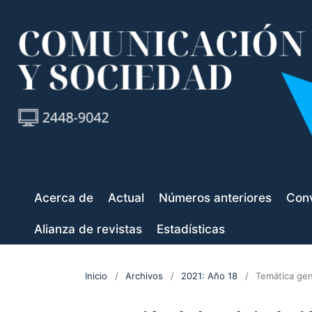
Acerca de
Actual
Números anteriores
Conv
Alianza de revistas
Estadísticas
Inicio
/
Archivos
/
2021: Año 18
/
Temática gen