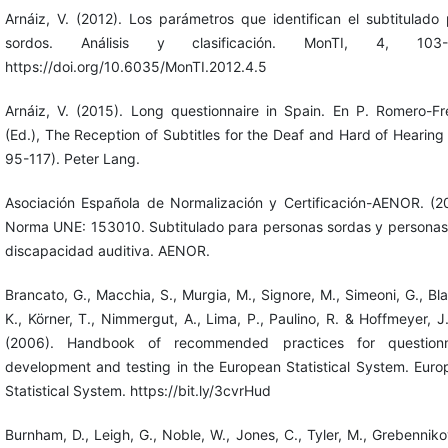
Arnáiz, V. (2012). Los parámetros que identifican el subtitulado
sordos. Análisis y clasificación. MonTI, 4, 103-
https://doi.org/10.6035/MonTI.2012.4.5
Arnáiz, V. (2015). Long questionnaire in Spain. En P. Romero-Fr
(Ed.), The Reception of Subtitles for the Deaf and Hard of Hearing
95-117). Peter Lang.
Asociación Española de Normalización y Certificación-AENOR. (20
Norma UNE: 153010. Subtitulado para personas sordas y personas
discapacidad auditiva. AENOR.
Brancato, G., Macchia, S., Murgia, M., Signore, M., Simeoni, G., Bl
K., Körner, T., Nimmergut, A., Lima, P., Paulino, R. & Hoffmeyer, J
(2006). Handbook of recommended practices for questionn
development and testing in the European Statistical System. Eur
Statistical System. https://bit.ly/3cvrHud
Burnham, D., Leigh, G., Noble, W., Jones, C., Tyler, M., Grebenniko