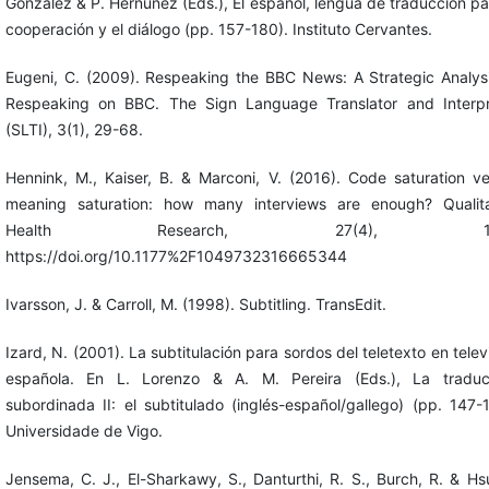
González & P. Hernúñez (Eds.), El español, lengua de traducción pa
cooperación y el diálogo (pp. 157-180). Instituto Cervantes.
Eugeni, C. (2009). Respeaking the BBC News: A Strategic Analysi
Respeaking on BBC. The Sign Language Translator and Interpr
(SLTI), 3(1), 29-68.
Hennink, M., Kaiser, B. & Marconi, V. (2016). Code saturation v
meaning saturation: how many interviews are enough? Qualita
Health Research, 27(4), 1-1
https://doi.org/10.1177%2F1049732316665344
Ivarsson, J. & Carroll, M. (1998). Subtitling. TransEdit.
Izard, N. (2001). La subtitulación para sordos del teletexto en telev
española. En L. Lorenzo & A. M. Pereira (Eds.), La traduc
subordinada II: el subtitulado (inglés-español/gallego) (pp. 147-
Universidade de Vigo.
Jensema, C. J., El-Sharkawy, S., Danturthi, R. S., Burch, R. & Hs