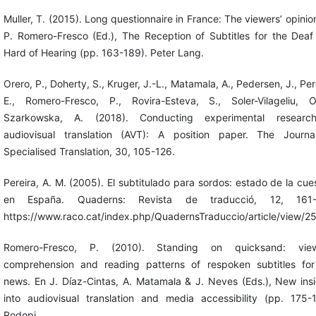
Muller, T. (2015). Long questionnaire in France: The viewers’ opinio
P. Romero-Fresco (Ed.), The Reception of Subtitles for the Deaf
Hard of Hearing (pp. 163-189). Peter Lang.
Orero, P., Doherty, S., Kruger, J.-L., Matamala, A., Pedersen, J., Pe
E., Romero-Fresco, P., Rovira-Esteva, S., Soler-Vilageliu, 
Szarkowska, A. (2018). Conducting experimental researc
audiovisual translation (AVT): A position paper. The Journa
Specialised Translation, 30, 105-126.
Pereira, A. M. (2005). El subtitulado para sordos: estado de la cue
en España. Quaderns: Revista de traducció, 12, 161-
https://www.raco.cat/index.php/QuadernsTraduccio/article/view/2
Romero-Fresco, P. (2010). Standing on quicksand: view
comprehension and reading patterns of respoken subtitles for
news. En J. Díaz-Cintas, A. Matamala & J. Neves (Eds.), New ins
into audiovisual translation and media accessibility (pp. 175-1
Rodopi.