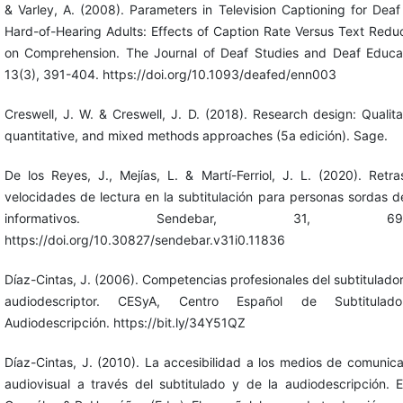
& Varley, A. (2008). Parameters in Television Captioning for Dea
Hard-of-Hearing Adults: Effects of Caption Rate Versus Text Redu
on Comprehension. The Journal of Deaf Studies and Deaf Educat
13(3), 391-404. https://doi.org/10.1093/deafed/enn003
Creswell, J. W. & Creswell, J. D. (2018). Research design: Qualita
quantitative, and mixed methods approaches (5a edición). Sage.
De los Reyes, J., Mejías, L. & Martí-Ferriol, J. L. (2020). Retr
velocidades de lectura en la subtitulación para personas sordas d
informativos. Sendebar, 31, 69-
https://doi.org/10.30827/sendebar.v31i0.11836
Díaz-Cintas, J. (2006). Competencias profesionales del subtitulador
audiodescriptor. CESyA, Centro Español de Subtitula
Audiodescripción. https://bit.ly/34Y51QZ
Díaz-Cintas, J. (2010). La accesibilidad a los medios de comunic
audiovisual a través del subtitulado y de la audiodescripción. 