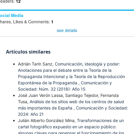
eaders:
12
ocial Media
hares, Likes & Comments:
1
see details
Artículos similares
Adrián Tarín Sanz,
Comunicación, ideología y poder:
Anotaciones para el debate entre la Teoría de la
Propaganda Intencional y la Teoría de la Reproducción
Espontánea de la Propaganda
,
Comunicación y
Sociedad: Núm. 32 (2018): Año 15
José Juan Verón Lassa, Santiago Tejedor, Fernanda
Tusa,
Análisis de los sitios web de los centros de salud
más importantes de España
,
Comunicación y Sociedad:
2024: Año 21
Julián Alberto González Mina,
Transformaciones de un
cartel fotográfico expuesto en un espacio público:
algunas claves para repensar el funcionamiento de los