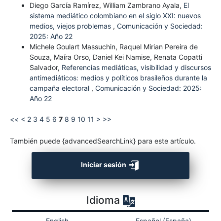
Diego García Ramírez, William Zambrano Ayala,
El
sistema mediático colombiano en el siglo XXI: nuevos
medios, viejos problemas
,
Comunicación y Sociedad:
2025: Año 22
Michele Goulart Massuchin, Raquel Mirian Pereira de
Souza, Maíra Orso, Daniel Kei Namise, Renata Copatti
Salvador,
Referencias mediáticas, visibilidad y discursos
antimediáticos: medios y políticos brasileños durante la
campaña electoral
,
Comunicación y Sociedad: 2025:
Año 22
<<
<
2
3
4
5
6
7
8
9
10
11
>
>>
También puede {advancedSearchLink} para este artículo.
Iniciar sesión
Idioma
English
Español (España)