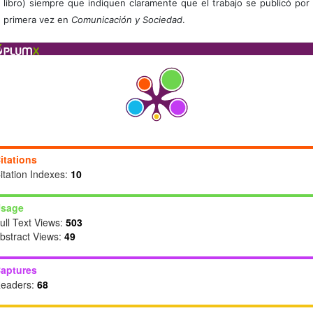
libro) siempre que indiquen claramente que el trabajo se publicó por
primera vez en
Comunicación y Sociedad
.
itations
itation Indexes:
10
sage
ull Text Views:
503
bstract Views:
49
aptures
eaders:
68