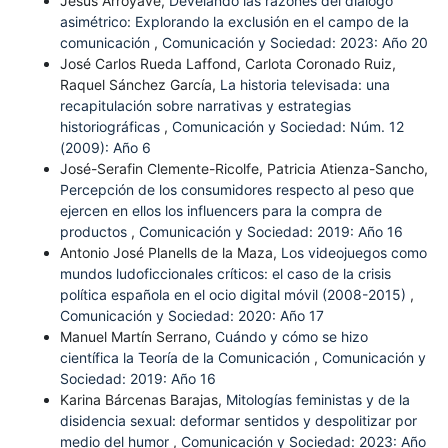
Jesús Arroyave,
Develando las razones del diálogo
asimétrico: Explorando la exclusión en el campo de la
comunicación
,
Comunicación y Sociedad: 2023: Año 20
José Carlos Rueda Laffond, Carlota Coronado Ruiz,
Raquel Sánchez García,
La historia televisada: una
recapitulación sobre narrativas y estrategias
historiográficas
,
Comunicación y Sociedad: Núm. 12
(2009): Año 6
José-Serafin Clemente-Ricolfe, Patricia Atienza-Sancho,
Percepción de los consumidores respecto al peso que
ejercen en ellos los influencers para la compra de
productos
,
Comunicación y Sociedad: 2019: Año 16
Antonio José Planells de la Maza,
Los videojuegos como
mundos ludoficcionales críticos: el caso de la crisis
política española en el ocio digital móvil (2008-2015)
,
Comunicación y Sociedad: 2020: Año 17
Manuel Martín Serrano,
Cuándo y cómo se hizo
científica la Teoría de la Comunicación
,
Comunicación y
Sociedad: 2019: Año 16
Karina Bárcenas Barajas,
Mitologías feministas y de la
disidencia sexual: deformar sentidos y despolitizar por
medio del humor
,
Comunicación y Sociedad: 2023: Año