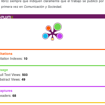
libro) siempre que indiquen claramente que el trabajo se publicó por
primera vez en
Comunicación y Sociedad
.
itations
itation Indexes:
10
sage
ull Text Views:
503
bstract Views:
49
aptures
eaders:
68