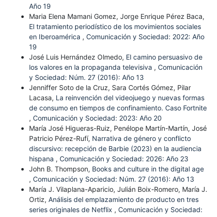
Año 19
Maria Elena Mamani Gomez, Jorge Enrique Pérez Baca,
El tratamiento periodístico de los movimientos sociales
en Iberoamérica
,
Comunicación y Sociedad: 2022: Año
19
José Luis Hernández Olmedo,
El camino persuasivo de
los valores en la propaganda televisiva
,
Comunicación
y Sociedad: Núm. 27 (2016): Año 13
Jenniffer Soto de la Cruz, Sara Cortés Gómez, Pilar
Lacasa,
La reinvención del videojuego y nuevas formas
de consumo en tiempos de confinamiento. Caso Fortnite
,
Comunicación y Sociedad: 2023: Año 20
María José Higueras-Ruiz, Penélope Martín-Martín, José
Patricio Pérez-Rufí,
Narrativa de género y conflicto
discursivo: recepción de Barbie (2023) en la audiencia
hispana
,
Comunicación y Sociedad: 2026: Año 23
John B. Thompson,
Books and culture in the digital age
,
Comunicación y Sociedad: Núm. 27 (2016): Año 13
María J. Vilaplana-Aparicio, Julián Boix-Romero, María J.
Ortiz,
Análisis del emplazamiento de producto en tres
series originales de Netflix
,
Comunicación y Sociedad: