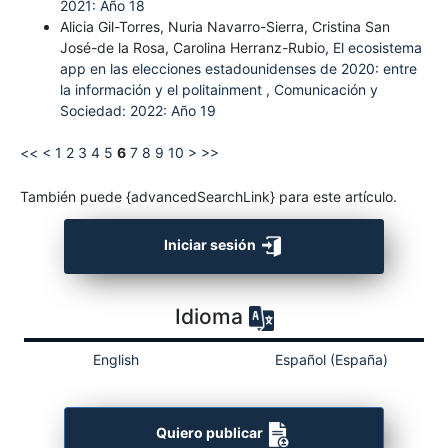
2021: Año 18
Alicia Gil-Torres, Nuria Navarro-Sierra, Cristina San
José-de la Rosa, Carolina Herranz-Rubio,
El ecosistema
app en las elecciones estadounidenses de 2020: entre
la información y el politainment
,
Comunicación y
Sociedad: 2022: Año 19
<<
<
1
2
3
4
5
6
7
8
9
10
>
>>
También puede {advancedSearchLink} para este artículo.
Iniciar sesión
Idioma
English
Español (España)
Quiero publicar