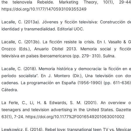
the telenovela Rebelde. Marketing Theory, 10(1), 29-44
https://doi.org/10.1177/1470593109355249
Lacalle, C. (2013a). Jóvenes y ficción televisiva: Construcción d
identidad y transmedialidad. Editorial UOC.
Lacalle, C. (2013b). La ficción resiste la crisis. En I. Vasallo & G
Orozco (Eds.), Anuario Obitel 2013. Memoria social y ficció
televisiva en países iberoamericanos (pp. 279- 310). Sulina.
Lacalle, C. (2018). Memoria histórica y democracia: la ficción en e
período socialista”. En J. Montero (Dir.), Una televisión con do
cadenas. La programación en España (1956-1990) (pp. 611-636)
Cátedra.
La Ferle, C., Li, H. & Edwards, S. M. (2001). An overview o
teenagers and television advertising in the United States. Gazette
63(1), 7-24. https://doi.org/10.1177%2F0016549201063001002
Lewkowicz, E. (2014). Rebel love: transnational teen TV vs. Mexica