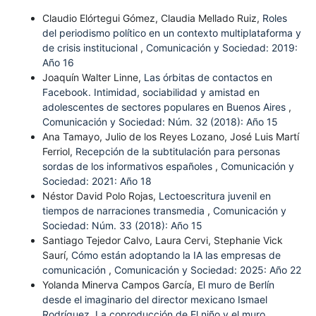
Claudio Elórtegui Gómez, Claudia Mellado Ruiz,
Roles
del periodismo político en un contexto multiplataforma y
de crisis institucional
,
Comunicación y Sociedad: 2019:
Año 16
Joaquín Walter Linne,
Las órbitas de contactos en
Facebook. Intimidad, sociabilidad y amistad en
adolescentes de sectores populares en Buenos Aires
,
Comunicación y Sociedad: Núm. 32 (2018): Año 15
Ana Tamayo, Julio de los Reyes Lozano, José Luis Martí
Ferriol,
Recepción de la subtitulación para personas
sordas de los informativos españoles
,
Comunicación y
Sociedad: 2021: Año 18
Néstor David Polo Rojas,
Lectoescritura juvenil en
tiempos de narraciones transmedia
,
Comunicación y
Sociedad: Núm. 33 (2018): Año 15
Santiago Tejedor Calvo, Laura Cervi, Stephanie Vick
Saurí,
Cómo están adoptando la IA las empresas de
comunicación
,
Comunicación y Sociedad: 2025: Año 22
Yolanda Minerva Campos García,
El muro de Berlín
desde el imaginario del director mexicano Ismael
Rodríguez. La coproducción de El niño y el muro
,