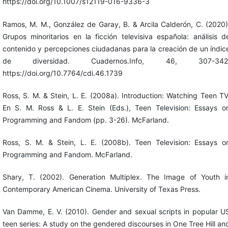
https://doi.org/10.1007/s12119-016-9336-3
Ramos, M. M., González de Garay, B. & Arcila Calderón, C. (2020)
Grupos minoritarios en la ficción televisiva española: análisis d
contenido y percepciones ciudadanas para la creación de un índic
de diversidad. Cuadernos.Info, 46, 307-342
https://doi.org/10.7764/cdi.46.1739
Ross, S. M. & Stein, L. E. (2008a). Introduction: Watching Teen TV
En S. M. Ross & L. E. Stein (Eds.), Teen Television: Essays o
Programming and Fandom (pp. 3-26). McFarland.
Ross, S. M. & Stein, L. E. (2008b). Teen Television: Essays o
Programming and Fandom. McFarland.
Shary, T. (2002). Generation Multiplex. The Image of Youth i
Contemporary American Cinema. University of Texas Press.
Van Damme, E. V. (2010). Gender and sexual scripts in popular U
teen series: A study on the gendered discourses in One Tree Hill an