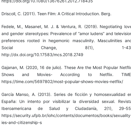
https://doi.org/10.1080/13676261.2012.718435
Driscoll, C. (2011). Teen Film: A Critical Introduction. Berg.
Fedele, M., Masanet, M. J. & Ventura, R. (2019). Negotiating lov
and gender stereotypes: Prevalence of “amor ludens” and televisio
preferences rooted in hegemonic masculinity. Masculinities an
Social Change, 8(1), 1-43
http://dx.doi.org/10.17583/mcs.2018.2749
Gajanan, M. (2020, 16 de julio). These Are the Most Popular Netfli
Shows and Movies- According to Netflix. TIME
https://time.com/5697802/most-popular-shows-movies-netflix/
García Manso, A. (2013). Series de ficción y homosexualidad e
España: Un intento por visibilizar la diversidad sexual. Revist
Iberoamericana de Salud y Ciudadanía, 2(1), 29-55
https://security.ufpb.br/iohc/contents/documentos/books/sexuality
ies-and-citizenship-s