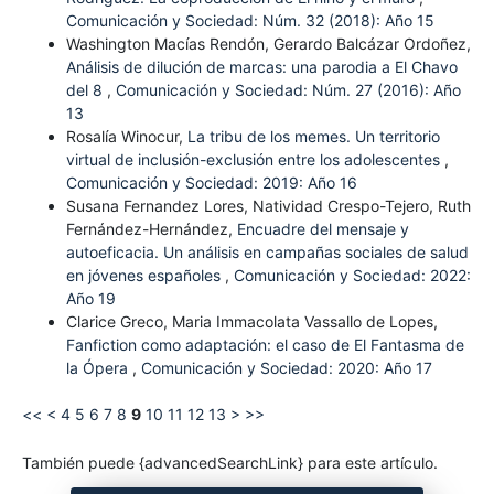
Comunicación y Sociedad: Núm. 32 (2018): Año 15
Washington Macías Rendón, Gerardo Balcázar Ordoñez,
Análisis de dilución de marcas: una parodia a El Chavo
del 8
,
Comunicación y Sociedad: Núm. 27 (2016): Año
13
Rosalía Winocur,
La tribu de los memes. Un territorio
virtual de inclusión-exclusión entre los adolescentes
,
Comunicación y Sociedad: 2019: Año 16
Susana Fernandez Lores, Natividad Crespo-Tejero, Ruth
Fernández-Hernández,
Encuadre del mensaje y
autoeficacia. Un análisis en campañas sociales de salud
en jóvenes españoles
,
Comunicación y Sociedad: 2022:
Año 19
Clarice Greco, Maria Immacolata Vassallo de Lopes,
Fanfiction como adaptación: el caso de El Fantasma de
la Ópera
,
Comunicación y Sociedad: 2020: Año 17
<<
<
4
5
6
7
8
9
10
11
12
13
>
>>
También puede {advancedSearchLink} para este artículo.