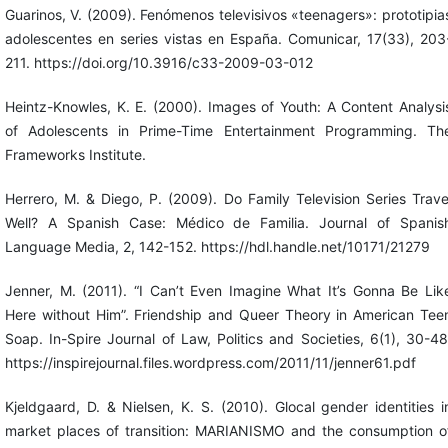
Guarinos, V. (2009). Fenómenos televisivos «teenagers»: prototipia
adolescentes en series vistas en España. Comunicar, 17(33), 203
211. https://doi.org/10.3916/c33-2009-03-012
Heintz-Knowles, K. E. (2000). Images of Youth: A Content Analysi
of Adolescents in Prime-Time Entertainment Programming. Th
Frameworks Institute.
Herrero, M. & Diego, P. (2009). Do Family Television Series Trave
Well? A Spanish Case: Médico de Familia. Journal of Spanis
Language Media, 2, 142-152. https://hdl.handle.net/10171/21279
Jenner, M. (2011). “I Can’t Even Imagine What It’s Gonna Be Lik
Here without Him”. Friendship and Queer Theory in American Tee
Soap. In-Spire Journal of Law, Politics and Societies, 6(1), 30-48
https://inspirejournal.files.wordpress.com/2011/11/jenner61.pdf
Kjeldgaard, D. & Nielsen, K. S. (2010). Glocal gender identities i
market places of transition: MARIANISMO and the consumption o