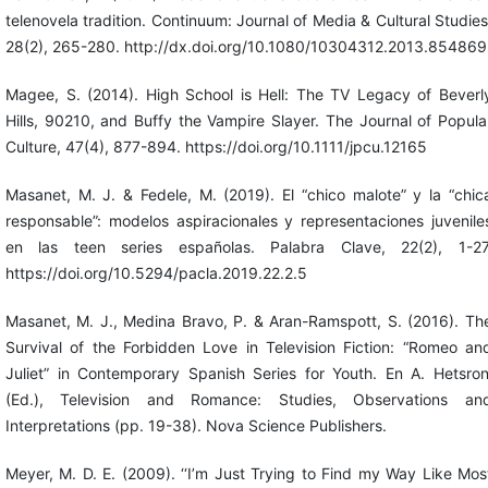
telenovela tradition. Continuum: Journal of Media & Cultural Studies
28(2), 265-280. http://dx.doi.org/10.1080/10304312.2013.854869
Magee, S. (2014). High School is Hell: The TV Legacy of Beverl
Hills, 90210, and Buffy the Vampire Slayer. The Journal of Popula
Culture, 47(4), 877-894. https://doi.org/10.1111/jpcu.12165
Masanet, M. J. & Fedele, M. (2019). El “chico malote” y la “chic
responsable”: modelos aspiracionales y representaciones juvenile
en las teen series españolas. Palabra Clave, 22(2), 1-27
https://doi.org/10.5294/pacla.2019.22.2.5
Masanet, M. J., Medina Bravo, P. & Aran-Ramspott, S. (2016). Th
Survival of the Forbidden Love in Television Fiction: “Romeo an
Juliet” in Contemporary Spanish Series for Youth. En A. Hetsron
(Ed.), Television and Romance: Studies, Observations an
Interpretations (pp. 19-38). Nova Science Publishers.
Meyer, M. D. E. (2009). ‘‘I’m Just Trying to Find my Way Like Mos