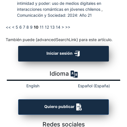
intimidad y poder: uso de medios digitales en
interacciones románticas en jóvenes chilenos
,
Comunicación y Sociedad: 2024: Año 21
<<
<
5
6
7
8
9
10
11
12
13
14
>
>>
También puede {advancedSearchLink} para este artículo.
Iniciar sesión
Idioma
English
Español (España)
Quiero publicar
Redes sociales