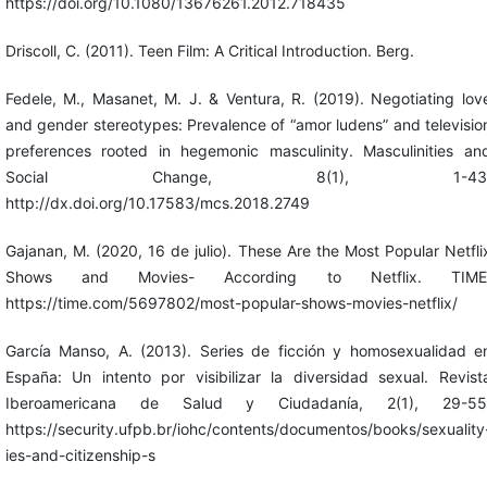
https://doi.org/10.1080/13676261.2012.718435
Driscoll, C. (2011). Teen Film: A Critical Introduction. Berg.
Fedele, M., Masanet, M. J. & Ventura, R. (2019). Negotiating lov
and gender stereotypes: Prevalence of “amor ludens” and televisio
preferences rooted in hegemonic masculinity. Masculinities an
Social Change, 8(1), 1-43
http://dx.doi.org/10.17583/mcs.2018.2749
Gajanan, M. (2020, 16 de julio). These Are the Most Popular Netfli
Shows and Movies- According to Netflix. TIME
https://time.com/5697802/most-popular-shows-movies-netflix/
García Manso, A. (2013). Series de ficción y homosexualidad e
España: Un intento por visibilizar la diversidad sexual. Revist
Iberoamericana de Salud y Ciudadanía, 2(1), 29-55
https://security.ufpb.br/iohc/contents/documentos/books/sexuality
ies-and-citizenship-s