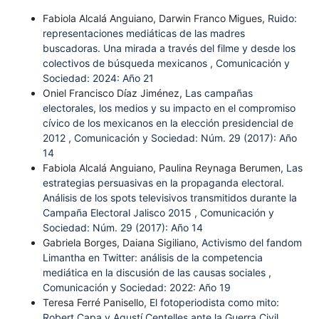
Fabiola Alcalá Anguiano, Darwin Franco Migues,
Ruido:
representaciones mediáticas de las madres
buscadoras. Una mirada a través del filme y desde los
colectivos de búsqueda mexicanos
,
Comunicación y
Sociedad: 2024: Año 21
Oniel Francisco Díaz Jiménez,
Las campañas
electorales, los medios y su impacto en el compromiso
cívico de los mexicanos en la elección presidencial de
2012
,
Comunicación y Sociedad: Núm. 29 (2017): Año
14
Fabiola Alcalá Anguiano, Paulina Reynaga Berumen,
Las
estrategias persuasivas en la propaganda electoral.
Análisis de los spots televisivos transmitidos durante la
Campaña Electoral Jalisco 2015
,
Comunicación y
Sociedad: Núm. 29 (2017): Año 14
Gabriela Borges, Daiana Sigiliano,
Activismo del fandom
Limantha en Twitter: análisis de la competencia
mediática en la discusión de las causas sociales
,
Comunicación y Sociedad: 2022: Año 19
Teresa Ferré Panisello,
El fotoperiodista como mito:
Robert Capa y Agustí Centelles ante la Guerra Civil