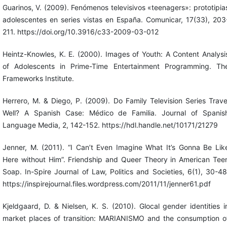
Guarinos, V. (2009). Fenómenos televisivos «teenagers»: prototipia
adolescentes en series vistas en España. Comunicar, 17(33), 203
211. https://doi.org/10.3916/c33-2009-03-012
Heintz-Knowles, K. E. (2000). Images of Youth: A Content Analysi
of Adolescents in Prime-Time Entertainment Programming. Th
Frameworks Institute.
Herrero, M. & Diego, P. (2009). Do Family Television Series Trave
Well? A Spanish Case: Médico de Familia. Journal of Spanis
Language Media, 2, 142-152. https://hdl.handle.net/10171/21279
Jenner, M. (2011). “I Can’t Even Imagine What It’s Gonna Be Lik
Here without Him”. Friendship and Queer Theory in American Tee
Soap. In-Spire Journal of Law, Politics and Societies, 6(1), 30-48
https://inspirejournal.files.wordpress.com/2011/11/jenner61.pdf
Kjeldgaard, D. & Nielsen, K. S. (2010). Glocal gender identities i
market places of transition: MARIANISMO and the consumption o