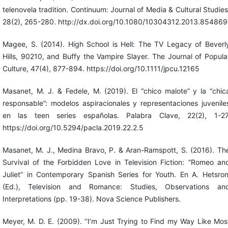
telenovela tradition. Continuum: Journal of Media & Cultural Studies
28(2), 265-280. http://dx.doi.org/10.1080/10304312.2013.854869
Magee, S. (2014). High School is Hell: The TV Legacy of Beverl
Hills, 90210, and Buffy the Vampire Slayer. The Journal of Popula
Culture, 47(4), 877-894. https://doi.org/10.1111/jpcu.12165
Masanet, M. J. & Fedele, M. (2019). El “chico malote” y la “chic
responsable”: modelos aspiracionales y representaciones juvenile
en las teen series españolas. Palabra Clave, 22(2), 1-27
https://doi.org/10.5294/pacla.2019.22.2.5
Masanet, M. J., Medina Bravo, P. & Aran-Ramspott, S. (2016). Th
Survival of the Forbidden Love in Television Fiction: “Romeo an
Juliet” in Contemporary Spanish Series for Youth. En A. Hetsron
(Ed.), Television and Romance: Studies, Observations an
Interpretations (pp. 19-38). Nova Science Publishers.
Meyer, M. D. E. (2009). ‘‘I’m Just Trying to Find my Way Like Mos