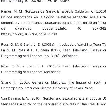
https://doi.org/10.1007/s12119-016-9336-3
Ramos, M. M., González de Garay, B. & Arcila Calderón, C. (2020)
Grupos minoritarios en la ficción televisiva española: análisis d
contenido y percepciones ciudadanas para la creación de un índic
de diversidad. Cuadernos.Info, 46, 307-342
https://doi.org/10.7764/cdi.46.1739
Ross, S. M. & Stein, L. E. (2008a). Introduction: Watching Teen TV
En S. M. Ross & L. E. Stein (Eds.), Teen Television: Essays o
Programming and Fandom (pp. 3-26). McFarland.
Ross, S. M. & Stein, L. E. (2008b). Teen Television: Essays o
Programming and Fandom. McFarland.
Shary, T. (2002). Generation Multiplex. The Image of Youth i
Contemporary American Cinema. University of Texas Press.
Van Damme, E. V. (2010). Gender and sexual scripts in popular U
teen series: A study on the gendered discourses in One Tree Hill an