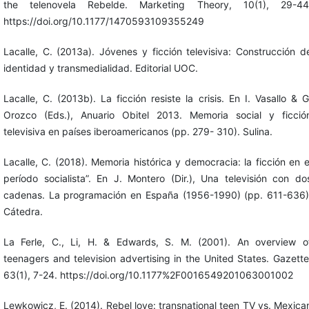
the telenovela Rebelde. Marketing Theory, 10(1), 29-44
https://doi.org/10.1177/1470593109355249
Lacalle, C. (2013a). Jóvenes y ficción televisiva: Construcción d
identidad y transmedialidad. Editorial UOC.
Lacalle, C. (2013b). La ficción resiste la crisis. En I. Vasallo & G
Orozco (Eds.), Anuario Obitel 2013. Memoria social y ficció
televisiva en países iberoamericanos (pp. 279- 310). Sulina.
Lacalle, C. (2018). Memoria histórica y democracia: la ficción en e
período socialista”. En J. Montero (Dir.), Una televisión con do
cadenas. La programación en España (1956-1990) (pp. 611-636)
Cátedra.
La Ferle, C., Li, H. & Edwards, S. M. (2001). An overview o
teenagers and television advertising in the United States. Gazette
63(1), 7-24. https://doi.org/10.1177%2F0016549201063001002
Lewkowicz, E. (2014). Rebel love: transnational teen TV vs. Mexica