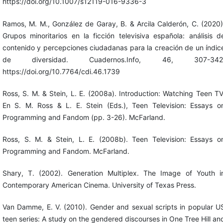
https://doi.org/10.1007/s12119-016-9336-3
Ramos, M. M., González de Garay, B. & Arcila Calderón, C. (2020)
Grupos minoritarios en la ficción televisiva española: análisis d
contenido y percepciones ciudadanas para la creación de un índic
de diversidad. Cuadernos.Info, 46, 307-342
https://doi.org/10.7764/cdi.46.1739
Ross, S. M. & Stein, L. E. (2008a). Introduction: Watching Teen TV
En S. M. Ross & L. E. Stein (Eds.), Teen Television: Essays o
Programming and Fandom (pp. 3-26). McFarland.
Ross, S. M. & Stein, L. E. (2008b). Teen Television: Essays o
Programming and Fandom. McFarland.
Shary, T. (2002). Generation Multiplex. The Image of Youth i
Contemporary American Cinema. University of Texas Press.
Van Damme, E. V. (2010). Gender and sexual scripts in popular U
teen series: A study on the gendered discourses in One Tree Hill an