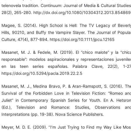
telenovela tradition. Continuum: Journal of Media & Cultural Studies
28(2), 265-280. http://dx.doi.org/10.1080/10304312.2013.854869
Magee, S. (2014). High School is Hell: The TV Legacy of Beverl
Hills, 90210, and Buffy the Vampire Slayer. The Journal of Popula
Culture, 47(4), 877-894. https://doi.org/10.1111/jpcu.12165
Masanet, M. J. & Fedele, M. (2019). El “chico malote” y la “chic
responsable”: modelos aspiracionales y representaciones juvenile
en las teen series españolas. Palabra Clave, 22(2), 1-27
https://doi.org/10.5294/pacla.2019.22.2.5
Masanet, M. J., Medina Bravo, P. & Aran-Ramspott, S. (2016). Th
Survival of the Forbidden Love in Television Fiction: “Romeo an
Juliet” in Contemporary Spanish Series for Youth. En A. Hetsron
(Ed.), Television and Romance: Studies, Observations an
Interpretations (pp. 19-38). Nova Science Publishers.
Meyer, M. D. E. (2009). ‘‘I’m Just Trying to Find my Way Like Mos