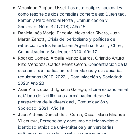
Veronique Pugibet Ussel,
Los estereotipos nacionales
como resorte de dos comedias comerciales: Guten tag,
Ramón y Perdiendo el Norte
,
Comunicación y
Sociedad: Núm. 32 (2018): Año 15
Daniela Inés Monje, Ezequiel Alexander Rivero, Juan
Martín Zanotti,
Crisis del periodismo y políticas de
retracción de los Estados en Argentina, Brasil y Chile
,
Comunicación y Sociedad: 2020: Año 17
Rodrigo Gómez, Argelia Muñoz-Larroa, Orlando Arturo
Rizo Mendoza, Carlos Pérez Cerón,
Concentración de la
economía de medios en red en México y sus desafíos
regulatorios (2019-2022)
,
Comunicación y Sociedad:
2026: Año 23
Asier Aranzubia, J. Ignacio Gallego,
El cine español en el
catálogo de Netflix: una aproximación desde la
perspectiva de la diversidad
,
Comunicación y
Sociedad: 2021: Año 18
Juan Antonio Doncel de la Colina, Oscar Mario Miranda
Villanueva,
Percepción y consumo de telenovelas e
identidad étnica de universitarios y universitarias
indígenas: el caso de Un refugio para el amor
,