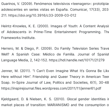
Guarinos, V. (2009). Fenómenos televisivos «teenagers»: prototipia
adolescentes en series vistas en España. Comunicar, 17(33), 203
211. https://doi.org/10.3916/c33-2009-03-012
Heintz-Knowles, K. E. (2000). Images of Youth: A Content Analysi
of Adolescents in Prime-Time Entertainment Programming. Th
Frameworks Institute.
Herrero, M. & Diego, P. (2009). Do Family Television Series Trave
Well? A Spanish Case: Médico de Familia. Journal of Spanis
Language Media, 2, 142-152. https://hdl.handle.net/10171/21279
Jenner, M. (2011). “I Can’t Even Imagine What It’s Gonna Be Lik
Here without Him”. Friendship and Queer Theory in American Tee
Soap. In-Spire Journal of Law, Politics and Societies, 6(1), 30-48
https://inspirejournal.files.wordpress.com/2011/11/jenner61.pdf
Kjeldgaard, D. & Nielsen, K. S. (2010). Glocal gender identities i
market places of transition: MARIANISMO and the consumption o