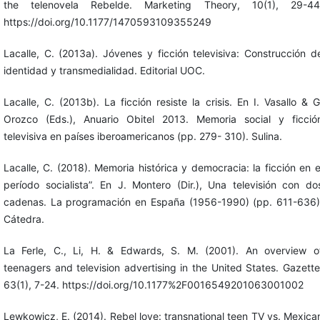
the telenovela Rebelde. Marketing Theory, 10(1), 29-44
https://doi.org/10.1177/1470593109355249
Lacalle, C. (2013a). Jóvenes y ficción televisiva: Construcción d
identidad y transmedialidad. Editorial UOC.
Lacalle, C. (2013b). La ficción resiste la crisis. En I. Vasallo & G
Orozco (Eds.), Anuario Obitel 2013. Memoria social y ficció
televisiva en países iberoamericanos (pp. 279- 310). Sulina.
Lacalle, C. (2018). Memoria histórica y democracia: la ficción en e
período socialista”. En J. Montero (Dir.), Una televisión con do
cadenas. La programación en España (1956-1990) (pp. 611-636)
Cátedra.
La Ferle, C., Li, H. & Edwards, S. M. (2001). An overview o
teenagers and television advertising in the United States. Gazette
63(1), 7-24. https://doi.org/10.1177%2F0016549201063001002
Lewkowicz, E. (2014). Rebel love: transnational teen TV vs. Mexica