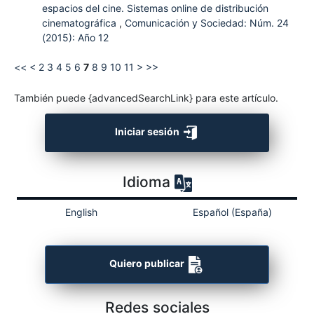
espacios del cine. Sistemas online de distribución
cinematográfica
,
Comunicación y Sociedad: Núm. 24
(2015): Año 12
<<
<
2
3
4
5
6
7
8
9
10
11
>
>>
También puede {advancedSearchLink} para este artículo.
Iniciar sesión
Idioma
English
Español (España)
Quiero publicar
Redes sociales