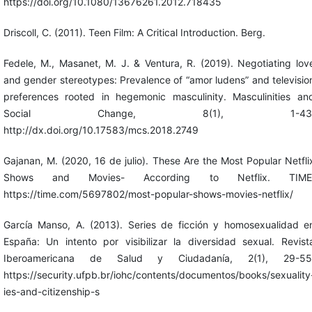
https://doi.org/10.1080/13676261.2012.718435
Driscoll, C. (2011). Teen Film: A Critical Introduction. Berg.
Fedele, M., Masanet, M. J. & Ventura, R. (2019). Negotiating lov
and gender stereotypes: Prevalence of “amor ludens” and televisio
preferences rooted in hegemonic masculinity. Masculinities an
Social Change, 8(1), 1-43
http://dx.doi.org/10.17583/mcs.2018.2749
Gajanan, M. (2020, 16 de julio). These Are the Most Popular Netfli
Shows and Movies- According to Netflix. TIME
https://time.com/5697802/most-popular-shows-movies-netflix/
García Manso, A. (2013). Series de ficción y homosexualidad e
España: Un intento por visibilizar la diversidad sexual. Revist
Iberoamericana de Salud y Ciudadanía, 2(1), 29-55
https://security.ufpb.br/iohc/contents/documentos/books/sexuality
ies-and-citizenship-s