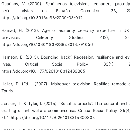
Guarinos, V. (2009). Fenómenos televisivos teenagers: prototi
series vistas en España. Comunicar, 33, 203
https://doi.org/10.3916/c33-2009-03-012
Hamad, H. (2013). Age of austerity celebrity expertise in UK 
television. Celebrity Studies, 4(2), 245
https://doi.org/10.1080/19392397.2013.791056
Harrison, E. (2013). Bouncing back? Recession, resilience and e
lives. Critical Social Policy, 33(1), 97
https://doi.org/10.1177/0261018312439365
Heller, D. (Ed.). (2007). Makeover television: Realities remodelle
Tauris.
Jensen, T. & Tyler, I. (2015). 'Benefits broods': The cultural and p
crafting of anti-welfare commonsense. Critical Social Policy, 35(4
491. https://doi.org/10.1177/0261018315600835