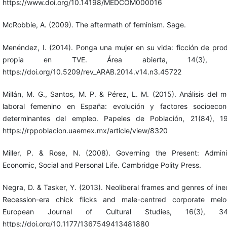
https://www.doi.org/10.14198/MEDCOM000016
McRobbie, A. (2009). The aftermath of feminism. Sage.
Menéndez, I. (2014). Ponga una mujer en su vida: ficción de pro
propia en TVE. Área abierta, 14(3), 61
https://doi.org/10.5209/rev_ARAB.2014.v14.n3.45722
Millán, M. G., Santos, M. P. & Pérez, L. M. (2015). Análisis del 
laboral femenino en España: evolución y factores socioecon
determinantes del empleo. Papeles de Población, 21(84), 19
https://rppoblacion.uaemex.mx/article/view/8320
Miller, P. & Rose, N. (2008). Governing the Present: Admini
Economic, Social and Personal Life. Cambridge Polity Press.
Negra, D. & Tasker, Y. (2013). Neoliberal frames and genres of ineq
Recession-era chick flicks and male-centred corporate melo
European Journal of Cultural Studies, 16(3), 344
https://doi.org/10.1177/1367549413481880