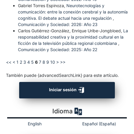
Gabriel Torres Espinoza,
Neurotecnologías y
comunicación: entre la conexión cerebral y la autonomía
cognitiva. El debate actual hacia una regulación
,
Comunicación y Sociedad: 2026: Año 23
Carlos Gutiérrez-González, Enrique Uribe-Jongbloed,
La
responsabilidad creativa y la proximidad cultural en la
ficción de la televisión pública regional colombiana
,
Comunicación y Sociedad: 2025: Año 22
<<
<
1
2
3
4
5
6
7
8
9
10
>
>>
También puede {advancedSearchLink} para este artículo.
Iniciar sesión
Idioma
English
Español (España)