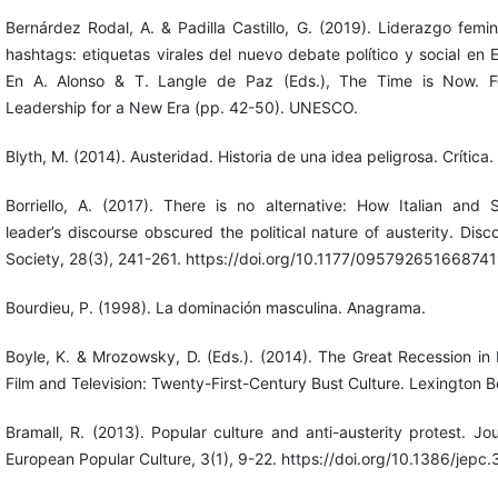
Bernárdez Rodal, A. & Padilla Castillo, G. (2019). Liderazgo femin
hashtags: etiquetas virales del nuevo debate político y social en 
En A. Alonso & T. Langle de Paz (Eds.), The Time is Now. Fe
Leadership for a New Era (pp. 42-50). UNESCO.
Blyth, M. (2014). Austeridad. Historia de una idea peligrosa. Crítica.
Borriello, A. (2017). There is no alternative: How Italian and 
leader’s discourse obscured the political nature of austerity. Disc
Society, 28(3), 241-261. https://doi.org/10.1177/09579265166874
Bourdieu, P. (1998). La dominación masculina. Anagrama.
Boyle, K. & Mrozowsky, D. (Eds.). (2014). The Great Recession in F
Film and Television: Twenty-First-Century Bust Culture. Lexington B
Bramall, R. (2013). Popular culture and anti-austerity protest. Jou
European Popular Culture, 3(1), 9-22. https://doi.org/10.1386/jepc.3