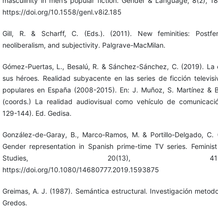
masculinity in men’s popular fiction. Gender & Language, 8(2), 1
https://doi.org/10.1558/genl.v8i2.185
Gill, R. & Scharff, C. (Eds.). (2011). New feminities: Postfe
neoliberalism, and subjectivity. Palgrave-MacMilan.
Gómez-Puertas, L., Besalú, R. & Sánchez-Sánchez, C. (2019). La c
sus héroes. Realidad subyacente en las series de ficción televis
populares en España (2008-2015). En: J. Muñoz, S. Martínez & 
(coords.) La realidad audiovisual como vehículo de comunicaci
129-144). Ed. Gedisa.
González-de-Garay, B., Marco-Ramos, M. & Portillo-Delgado, C. 
Gender representation in Spanish prime-time TV series. Feminis
Studies, 20(13), 414-4
https://doi.org/10.1080/14680777.2019.1593875
Greimas, A. J. (1987). Semántica estructural. Investigación metodo
Gredos.