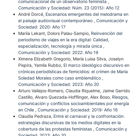
comunicacional de un observatorio feminista
,
Comunicación y Sociedad: Núm. 23 (2015): Año 12
André Dorcé,
Escenarios emergentes del melodrama en
el paisaje audiovisual contemporáneo
,
Comunicación y
Sociedad: 2020: Año 17
Mariia Lekant, Dolors Palau-Sampio,
Reinvención del
periodismo de viajes en la era digital: Calidad,
especialización, tecnología y mirada única
,
Comunicación y Sociedad: 2022: Año 19
Ximena Elizabeth Gregorio, María Luisa Silva, Joselyn
Pispira, Yamila Rubbo,
El marco ideológico discursivo en
crónicas periodísticas de femicidios: el crimen de María
Soledad Morales como caso emblemático
,
Comunicación y Sociedad: 2023: Año 20
Arturo Vallejos-Romero, Claudia Riquelme, Jaime Garrido
Castillo, Alvaro Quezada-Hofflinger, Alex Boso,
Riesgos,
comunicación y conflictos socioambientales por energía
en Chile
,
Comunicación y Sociedad: 2019: Año 16
Claudia Pedraza,
Entre el carnaval y la confrontación:
estrategias discursivas de los medios digitales en la
cobertura de las protestas feministas
,
Comunicación y
Sociedad: 2023: Año 20