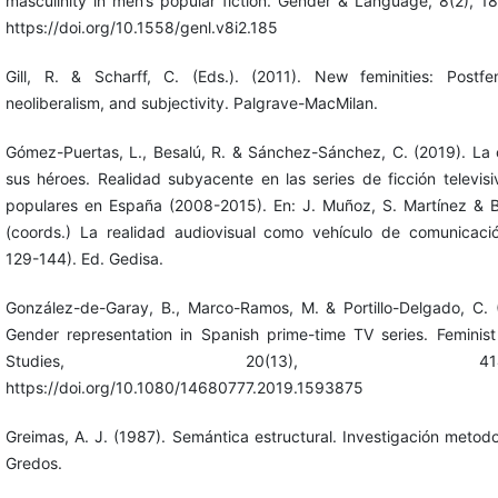
masculinity in men’s popular fiction. Gender & Language, 8(2), 1
https://doi.org/10.1558/genl.v8i2.185
Gill, R. & Scharff, C. (Eds.). (2011). New feminities: Postfe
neoliberalism, and subjectivity. Palgrave-MacMilan.
Gómez-Puertas, L., Besalú, R. & Sánchez-Sánchez, C. (2019). La c
sus héroes. Realidad subyacente en las series de ficción televis
populares en España (2008-2015). En: J. Muñoz, S. Martínez & 
(coords.) La realidad audiovisual como vehículo de comunicaci
129-144). Ed. Gedisa.
González-de-Garay, B., Marco-Ramos, M. & Portillo-Delgado, C. 
Gender representation in Spanish prime-time TV series. Feminis
Studies, 20(13), 414-4
https://doi.org/10.1080/14680777.2019.1593875
Greimas, A. J. (1987). Semántica estructural. Investigación metodo
Gredos.