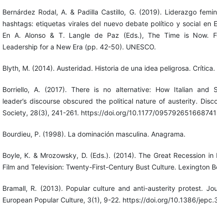
Bernárdez Rodal, A. & Padilla Castillo, G. (2019). Liderazgo femin
hashtags: etiquetas virales del nuevo debate político y social en 
En A. Alonso & T. Langle de Paz (Eds.), The Time is Now. Fe
Leadership for a New Era (pp. 42-50). UNESCO.
Blyth, M. (2014). Austeridad. Historia de una idea peligrosa. Crítica.
Borriello, A. (2017). There is no alternative: How Italian and 
leader’s discourse obscured the political nature of austerity. Disc
Society, 28(3), 241-261. https://doi.org/10.1177/09579265166874
Bourdieu, P. (1998). La dominación masculina. Anagrama.
Boyle, K. & Mrozowsky, D. (Eds.). (2014). The Great Recession in F
Film and Television: Twenty-First-Century Bust Culture. Lexington B
Bramall, R. (2013). Popular culture and anti-austerity protest. Jou
European Popular Culture, 3(1), 9-22. https://doi.org/10.1386/jepc.3