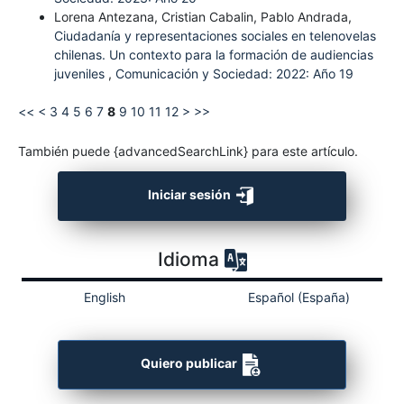
Lorena Antezana, Cristian Cabalin, Pablo Andrada,
Ciudadanía y representaciones sociales en telenovelas
chilenas. Un contexto para la formación de audiencias
juveniles
,
Comunicación y Sociedad: 2022: Año 19
<<
<
3
4
5
6
7
8
9
10
11
12
>
>>
También puede {advancedSearchLink} para este artículo.
Iniciar sesión
Idioma
English
Español (España)
Quiero publicar