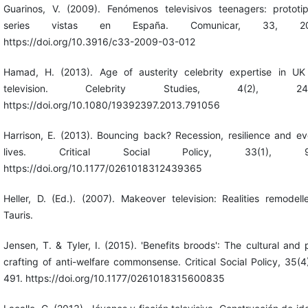
Guarinos, V. (2009). Fenómenos televisivos teenagers: prototi
series vistas en España. Comunicar, 33, 203
https://doi.org/10.3916/c33-2009-03-012
Hamad, H. (2013). Age of austerity celebrity expertise in UK 
television. Celebrity Studies, 4(2), 245
https://doi.org/10.1080/19392397.2013.791056
Harrison, E. (2013). Bouncing back? Recession, resilience and e
lives. Critical Social Policy, 33(1), 97
https://doi.org/10.1177/0261018312439365
Heller, D. (Ed.). (2007). Makeover television: Realities remodelle
Tauris.
Jensen, T. & Tyler, I. (2015). 'Benefits broods': The cultural and p
crafting of anti-welfare commonsense. Critical Social Policy, 35(4
491. https://doi.org/10.1177/0261018315600835