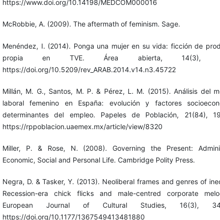
https://www.doi.org/10.14198/MEDCOM000016
McRobbie, A. (2009). The aftermath of feminism. Sage.
Menéndez, I. (2014). Ponga una mujer en su vida: ficción de pro
propia en TVE. Área abierta, 14(3), 61
https://doi.org/10.5209/rev_ARAB.2014.v14.n3.45722
Millán, M. G., Santos, M. P. & Pérez, L. M. (2015). Análisis del 
laboral femenino en España: evolución y factores socioecon
determinantes del empleo. Papeles de Población, 21(84), 19
https://rppoblacion.uaemex.mx/article/view/8320
Miller, P. & Rose, N. (2008). Governing the Present: Admini
Economic, Social and Personal Life. Cambridge Polity Press.
Negra, D. & Tasker, Y. (2013). Neoliberal frames and genres of ineq
Recession-era chick flicks and male-centred corporate melo
European Journal of Cultural Studies, 16(3), 344
https://doi.org/10.1177/1367549413481880