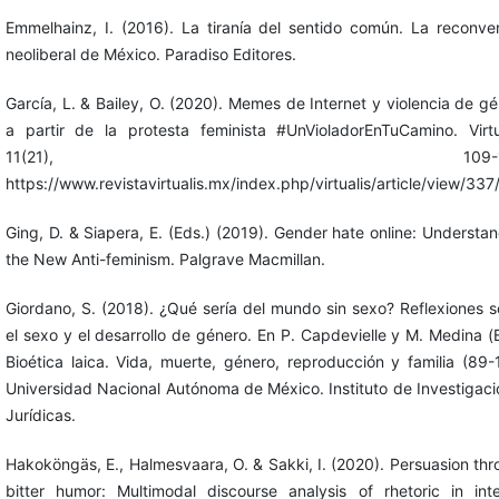
Emmelhainz, I. (2016). La tiranía del sentido común. La reconve
neoliberal de México. Paradiso Editores.
García, L. & Bailey, O. (2020). Memes de Internet y violencia de g
a partir de la protesta feminista #UnVioladorEnTuCamino. Virtua
11(21), 109-136
https://www.revistavirtualis.mx/index.php/virtualis/article/view/33
Ging, D. & Siapera, E. (Eds.) (2019). Gender hate online: Understa
the New Anti-feminism. Palgrave Macmillan.
Giordano, S. (2018). ¿Qué sería del mundo sin sexo? Reflexiones 
el sexo y el desarrollo de género. En P. Capdevielle y M. Medina (
Bioética laica. Vida, muerte, género, reproducción y familia (89-
Universidad Nacional Autónoma de México. Instituto de Investigac
Jurídicas.
Hakoköngäs, E., Halmesvaara, O. & Sakki, I. (2020). Persuasion th
bitter humor: Multimodal discourse analysis of rhetoric in inte