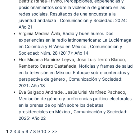
Beatriz Ranea-Triviño,
Percepciones, experiencias y
posicionamientos sobre la violencia de género en las
redes sociales. Resultados de una encuesta a la
juventud andaluza
,
Comunicación y Sociedad: 2024:
Año 21
Virginia Medina Ávila,
Radio y buen humor. Dos
experiencias en la radio latinoamericana: La Luciérnaga
en Colombia y El Weso en México
,
Comunicación y
Sociedad: Núm. 28 (2017): Año 14
Flor Micaela Ramírez Leyva, José Luis Terrón Blanco,
Remberto Castro Castañeda,
Noticias y frames de salud
en la televisión en México. Enfoque sobre contenidos y
perspectiva de género
,
Comunicación y Sociedad:
2021: Año 18
Eva Salgado Andrade, Jesús Uriel Martínez Pacheco,
Mediación de género y preferencias político-electorales
en la prensa de opinión sobre los debates
presidenciales en México
,
Comunicación y Sociedad:
2025: Año 22
1
2
3
4
5
6
7
8
9
10
>
>>