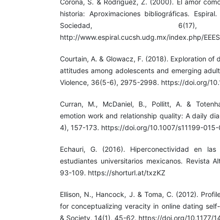
Corona, S. & Rodríguez, Z. (2000). El amor como 
historia: Aproximaciones bibliográficas. Espira
Sociedad, 6(17)
http://www.espiral.cucsh.udg.mx/index.php/EEES/
Courtain, A. & Glowacz, F. (2018). Exploration of 
attitudes among adolescents and emerging adults
Violence, 36(5-6), 2975-2998. https://doi.org/
Curran, M., McDaniel, B., Pollitt, A. & Toten
emotion work and relationship quality: A daily di
4), 157-173. https://doi.org/10.1007/s11199-015
Echauri, G. (2016). Hiperconectividad en las
estudiantes universitarios mexicanos. Revista Al
93-109. https://shorturl.at/txzKZ
Ellison, N., Hancock, J. & Toma, C. (2012). Prof
for conceptualizing veracity in online dating se
& Society, 14(1), 45-62. https://doi.org/10.117