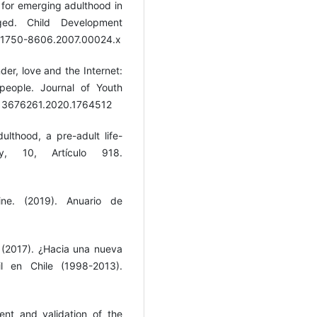
 for emerging adulthood in
ged. Child Development
1/j.1750-8606.2007.00024.x
der, love and the Internet:
 people. Journal of Youth
0/13676261.2020.1764512
lthood, a pre-adult life-
gy, 10, Artículo 918.
-ine. (2019). Anuario de
. (2017). ¿Hacia una nueva
l en Chile (1998-2013).
ent and validation of the