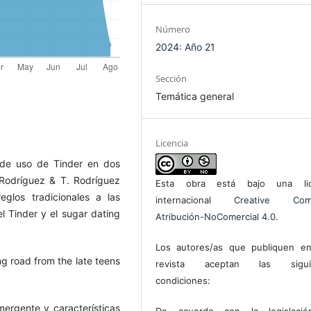
Número
2024: Año 21
Sección
Temática general
Licencia
 de uso de Tinder en dos
 Rodríguez & T. Rodríguez
Esta obra está bajo una lic
eglos tradicionales a las
internacional
Creative Com
el Tinder y el sugar dating
Atribución-NoComercial 4.0
.
Los autores/as que publiquen en
ng road from the late teens
revista aceptan las sigui
condiciones:
Emergente y características
De acuerdo con la legislaci