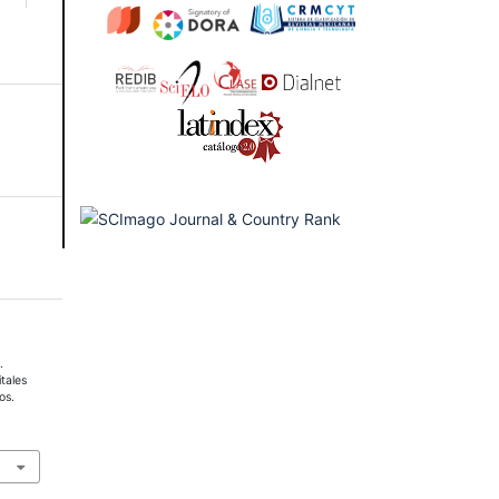
.
tales
os.