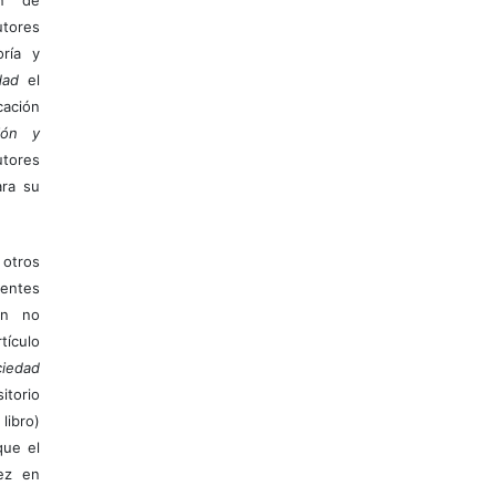
tores
ría y
dad
el
ación
ión y
utores
ara su
otros
ientes
ión no
ículo
iedad
itorio
libro)
que el
vez en