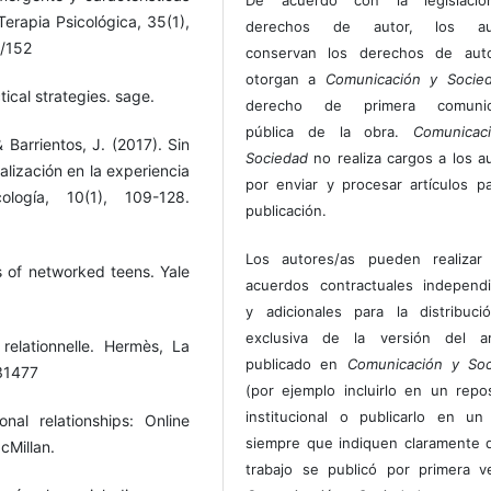
 Terapia Psicológica, 35(1),
derechos de autor, los au
w/152
conservan los derechos de auto
otorgan a
Comunicación y Socie
tical strategies. sage.
derecho de primera comunic
pública de la obra.
Comunicac
 Barrientos, J. (2017). Sin
Sociedad
no realiza cargos a los a
ualización en la experiencia
por enviar y procesar artículos p
logía, 10(1), 109-128.
publicación.
Los autores/as pueden realizar 
es of networked teens. Yale
acuerdos contractuales independ
y adicionales para la distribuc
exclusiva de la versión del art
relationnelle. Hermès, La
publicado en
Comunicación y Soc
/31477
(por ejemplo incluirlo en un repos
institucional o publicarlo en un 
al relationships: Online
siempre que indiquen claramente 
cMillan.
trabajo se publicó por primera 