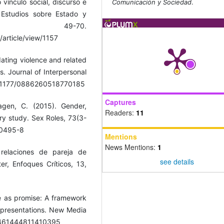
vínculo social, discurso e
Comunicación y Sociedad
.
l. Estudios sobre Estado y
, 49-70.
article/view/1157
dating violence and related
. Journal of Interpersonal
10.1177/0886260518770185
Captures
hagen, C. (2015). Gender,
Readers:
11
ary study. Sex Roles, 73(3-
-0495-8
Mentions
News Mentions:
1
 relaciones de pareja de
see details
ter, Enfoques Críticos, 13,
ile as promise: A framework
lf-presentations. New Media
7/1461444811410395