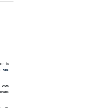
encia
mons
 esta
entes
ón de