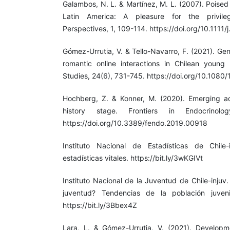
Galambos, N. L. & Martínez, M. L. (2007). Poised
Latin America: A pleasure for the privile
Perspectives, 1, 109-114. https://doi.org/10.111
Gómez-Urrutia, V. & Tello-Navarro, F. (2021). Gen
romantic online interactions in Chilean young
Studies, 24(6), 731-745. https://doi.org/10.108
Hochberg, Z. & Konner, M. (2020). Emerging adu
history stage. Frontiers in Endocrinolo
https://doi.org/10.3389/fendo.2019.00918
Instituto Nacional de Estadísticas de Chile
estadísticas vitales. https://bit.ly/3wKGIVt
Instituto Nacional de la Juventud de Chile-injuv
juventud? Tendencias de la población juveni
https://bit.ly/3Bbex4Z
Lara, L. & Gómez-Urrutia, V. (2021). Developm