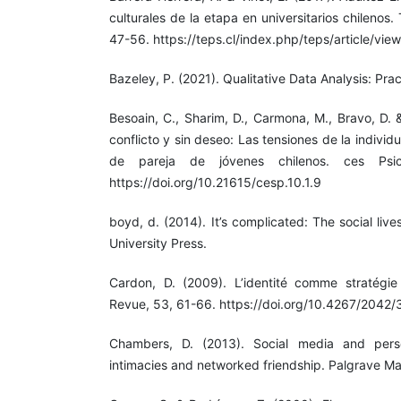
culturales de la etapa en universitarios chilenos.
47-56. https://teps.cl/index.php/teps/article/vie
Bazeley, P. (2021). Qualitative Data Analysis: Prac
Besoain, C., Sharim, D., Carmona, M., Bravo, D. &
conflicto y sin deseo: Las tensiones de la individ
de pareja de jóvenes chilenos. ces Psico
https://doi.org/10.21615/cesp.10.1.9
boyd, d. (2014). It’s complicated: The social liv
University Press.
Cardon, D. (2009). L’identité comme stratégie 
Revue, 53, 61-66. https://doi.org/10.4267/2042
Chambers, D. (2013). Social media and person
intimacies and networked friendship. Palgrave Ma