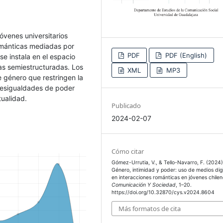
jóvenes universitarios
ománticas mediadas por
PDF
PDF (English)
se instala en el espacio
stas semiestructuradas. Los
XML
MP3
e género que restringen la
desigualdades de poder
tualidad.
Publicado
2024-02-07
Cómo citar
Gómez-Urrutia, V., & Tello-Navarro, F. (2024)
Género, intimidad y poder: uso de medios digi
en interacciones románticas en jóvenes chilen
Comunicación Y Sociedad
, 1–20.
https://doi.org/10.32870/cys.v2024.8604
Más formatos de cita