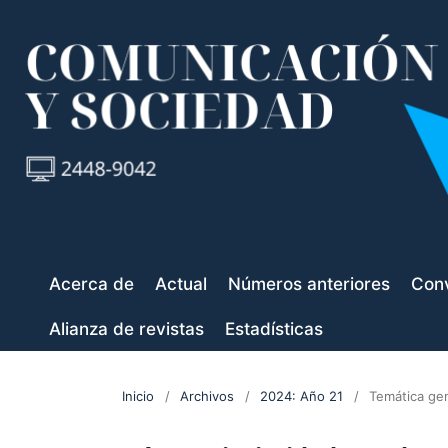
Acerca de
Actual
Números anteriores
Conv
Alianza de revistas
Estadísticas
Inicio
/
Archivos
/
2024: Año 21
/
Temática ge