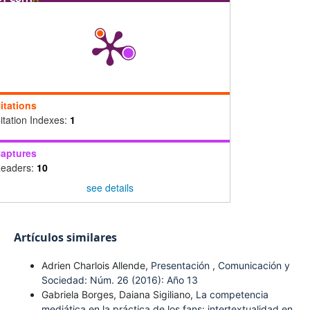
itations
itation Indexes:
1
aptures
eaders:
10
see details
Artículos similares
Adrien Charlois Allende,
Presentación
,
Comunicación y
Sociedad: Núm. 26 (2016): Año 13
Gabriela Borges, Daiana Sigiliano,
La competencia
mediática en la práctica de los fans: intertextualidad en