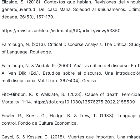
Elizalde, S. (2018). Contextos que hablan. Revisiones del víncul
género/juventud: Del caso María Soledad al #niunamenos. Últim
década, 26(50), 157-179.
https://revistas.uchile.cl/index.php/UD/article/view/53850
Fairclough, N. (2013). Critical Discourse Analysis: The Critical Stud
of Language. Routledge.
Fairclough, N. & Wodak, R. (2000). Análisis crítico del discurso. En T
A. Van Dijk (Ed.), Estudios sobre el discurso. Una introducció
multidisciplinaria: Vol. II (pp. 367-404). Gedisa.
Fitz-Gibbon, K. & Walklate, S. (2023). Cause of death: Femicide
Mortality, 1-14. https://doi.org/10.1080/13576275.2022.2155509
Fowler, R., Kress, G., Hodge, B. & Trew, T. (1983). Lenguaje 
control. Fondo de Cultura Económica.
Gayol, S. & Kessler, G. (2018). Muertes que importan. Una mirad