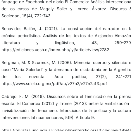
fanpage de Facebook del diario El Comercio: Análisis intersecciona
de los casos de Magaly Solier y Lorena Álvarez. Discurso 
Sociedad, 15(4), 722-743.
Benavides Bailón, J. (2021). La construcción del narrador en l
crónica periodística. Análisis de los textos de Alejandro Almazán
Literatura y lingüística, 43, 259-279
https://ediciones.ucsh.cl/index.php/lyl/article/view/2782
Bergman, M. & Szurmuk, M. (2006). Memoria, cuerpo y silencio: e
caso "María Soledad" y la demanda de ciudadanía en la Argentin
de los noventa. Acta poética, 27(2), 241-271
https://www.scielo.org.mx/pdf/ap/v27n2/v27n2a13.pdf
Cabrejo, F. M. (2016). Discursos sobre el feminicidio en la prens
escrita: El Comercio (2012) y Trome (2013): entre la visibilización 
invisibilización del fenómeno. Intersticios de la política y la cultura
Intervenciones latinoamericanas, 5(9), Artículo 9.
https://revistas.unc.edu.ar/index.php/intersticios/article/view/1494