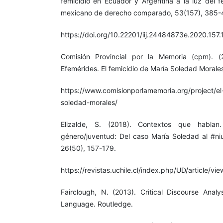
femicidio en Ecuador y Argentina a la luz del f
mexicano de derecho comparado, 53(157), 385-
https://doi.org/10.22201/iij.24484873e.2020.157
Comisión Provincial por la Memoria (cpm). (
Efemérides. El femicidio de María Soledad Morale
https://www.comisionporlamemoria.org/project/el
soledad-morales/
Elizalde, S. (2018). Contextos que hablan.
género/juventud: Del caso María Soledad al #n
26(50), 157-179.
https://revistas.uchile.cl/index.php/UD/article/v
Fairclough, N. (2013). Critical Discourse Analy
Language. Routledge.