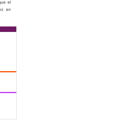
que el
vez en