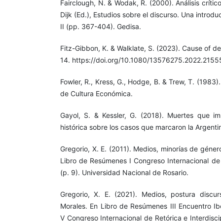
Fairclough, N. & Wodak, R. (2000). Análisis crític
Dijk (Ed.), Estudios sobre el discurso. Una introduc
II (pp. 367-404). Gedisa.
Fitz-Gibbon, K. & Walklate, S. (2023). Cause of de
14. https://doi.org/10.1080/13576275.2022.215
Fowler, R., Kress, G., Hodge, B. & Trew, T. (1983)
de Cultura Económica.
Gayol, S. & Kessler, G. (2018). Muertes que i
histórica sobre los casos que marcaron la Argentin
Gregorio, X. E. (2011). Medios, minorías de géner
Libro de Resúmenes I Congreso Internacional de
(p. 9). Universidad Nacional de Rosario.
Gregorio, X. E. (2021). Medios, postura discu
Morales. En Libro de Resúmenes III Encuentro Ib
V Congreso Internacional de Retórica e Interdisci