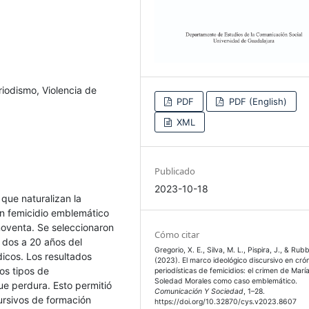
riodismo, Violencia de
PDF
PDF (English)
XML
Publicado
2023-10-18
 que naturalizan la
un femicidio emblemático
 noventa. Se seleccionaron
Cómo citar
 dos a 20 años del
Gregorio, X. E., Silva, M. L., Pispira, J., & Rub
icos. Los resultados
(2023). El marco ideológico discursivo en cró
los tipos de
periodísticas de femicidios: el crimen de Marí
Soledad Morales como caso emblemático.
ue perdura. Esto permitió
Comunicación Y Sociedad
, 1–28.
ursivos de formación
https://doi.org/10.32870/cys.v2023.8607