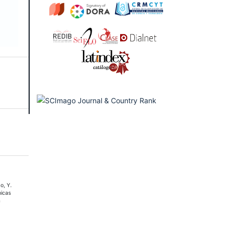
bo, Y.
nicas
a