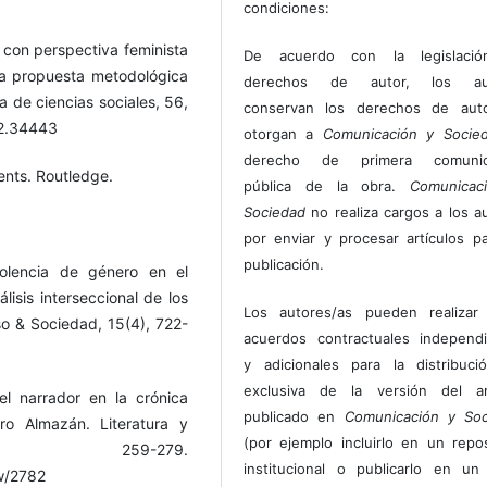
condiciones:
so con perspectiva feminista
De acuerdo con la legislaci
Una propuesta metodológica
derechos de autor, los au
a de ciencias sociales, 56,
conservan los derechos de auto
22.34443
otorgan a
Comunicación y Socie
derecho de primera comunic
ents. Routledge.
pública de la obra.
Comunicac
Sociedad
no realiza cargos a los a
por enviar y procesar artículos p
publicación.
iolencia de género en el
isis interseccional de los
Los autores/as pueden realizar 
so & Sociedad, 15(4), 722-
acuerdos contractuales independ
y adicionales para la distribuc
exclusiva de la versión del art
el narrador en la crónica
publicado en
Comunicación y Soc
dro Almazán. Literatura y
(por ejemplo incluirlo en un repos
 259-279.
institucional o publicarlo en un 
ew/2782