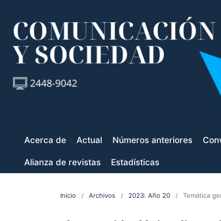
Acerca de
Actual
Números anteriores
Conv
Alianza de revistas
Estadísticas
Inicio
/
Archivos
/
2023: Año 20
/
Temática ge