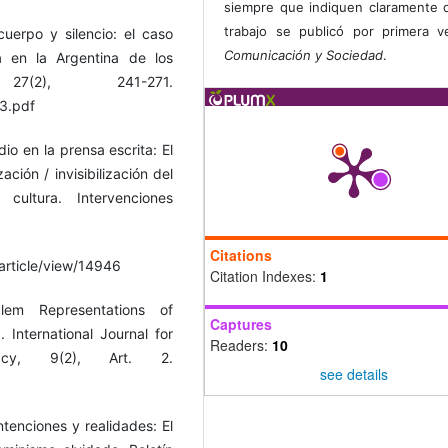
siempre que indiquen claramente 
trabajo se publicó por primera 
erpo y silencio: el caso
Comunicación y Sociedad
.
 en la Argentina de los
7(2), 241-271.
3.pdf
dio en la prensa escrita: El
ación / invisibilización del
cultura. Intervenciones
Citations
/article/view/14946
Citation Indexes:
1
em Representations of
Captures
. International Journal for
Readers:
10
acy, 9(2), Art. 2.
see details
Intenciones y realidades: El