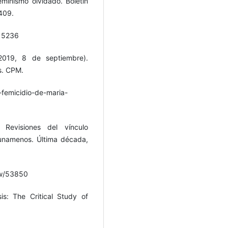
eminismo olvidado. Boletín
409.
.15236
2019, 8 de septiembre).
s. CPM.
-femicidio-de-maria-
 Revisiones del vínculo
iunamenos. Última década,
iew/53850
sis: The Critical Study of