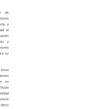
ón de
tores
ría y
dad
el
ación
ión y
utores
ara su
otros
ientes
ión no
ículo
iedad
itorio
libro)