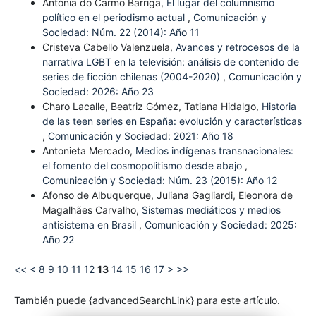
Antónia do Carmo Barriga,
El lugar del columnismo
político en el periodismo actual
,
Comunicación y
Sociedad: Núm. 22 (2014): Año 11
Cristeva Cabello Valenzuela,
Avances y retrocesos de la
narrativa LGBT en la televisión: análisis de contenido de
series de ficción chilenas (2004-2020)
,
Comunicación y
Sociedad: 2026: Año 23
Charo Lacalle, Beatriz Gómez, Tatiana Hidalgo,
Historia
de las teen series en España: evolución y características
,
Comunicación y Sociedad: 2021: Año 18
Antonieta Mercado,
Medios indígenas transnacionales:
el fomento del cosmopolitismo desde abajo
,
Comunicación y Sociedad: Núm. 23 (2015): Año 12
Afonso de Albuquerque, Juliana Gagliardi, Eleonora de
Magalhães Carvalho,
Sistemas mediáticos y medios
antisistema en Brasil
,
Comunicación y Sociedad: 2025:
Año 22
<<
<
8
9
10
11
12
13
14
15
16
17
>
>>
También puede {advancedSearchLink} para este artículo.