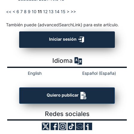
<<
<
6
7
8
9
10
11
12
13
14
15
>
>>
También puede {advancedSearchLink} para este artículo.
Iniciar sesión
Idioma
English
Español (España)
Quiero publicar
Redes sociales