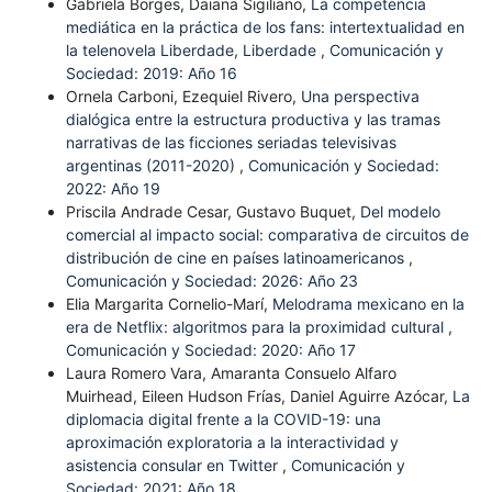
Gabriela Borges, Daiana Sigiliano,
La competencia
mediática en la práctica de los fans: intertextualidad en
la telenovela Liberdade, Liberdade
,
Comunicación y
Sociedad: 2019: Año 16
Ornela Carboni, Ezequiel Rivero,
Una perspectiva
dialógica entre la estructura productiva y las tramas
narrativas de las ficciones seriadas televisivas
argentinas (2011-2020)
,
Comunicación y Sociedad:
2022: Año 19
Priscila Andrade Cesar, Gustavo Buquet,
Del modelo
comercial al impacto social: comparativa de circuitos de
distribución de cine en países latinoamericanos
,
Comunicación y Sociedad: 2026: Año 23
Elia Margarita Cornelio-Marí,
Melodrama mexicano en la
era de Netflix: algoritmos para la proximidad cultural
,
Comunicación y Sociedad: 2020: Año 17
Laura Romero Vara, Amaranta Consuelo Alfaro
Muirhead, Eileen Hudson Frías, Daniel Aguirre Azócar,
La
diplomacia digital frente a la COVID-19: una
aproximación exploratoria a la interactividad y
asistencia consular en Twitter
,
Comunicación y
Sociedad: 2021: Año 18