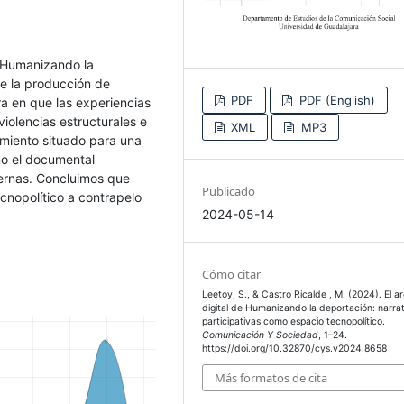
de Humanizando la
de la producción de
PDF
PDF (English)
a en que las experiencias
olencias estructurales e
XML
MP3
imiento situado para una
mo el documental
ternas. Concluimos que
Publicado
cnopolítico a contrapelo
2024-05-14
Cómo citar
Leetoy, S., & Castro Ricalde , M. (2024). El a
digital de Humanizando la deportación: narra
participativas como espacio tecnopolítico.
Comunicación Y Sociedad
, 1–24.
https://doi.org/10.32870/cys.v2024.8658
Más formatos de cita