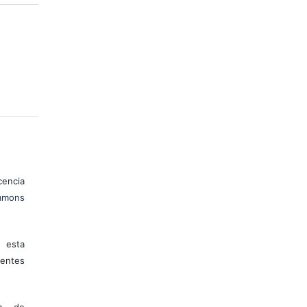
encia
mons
 esta
entes
ón de