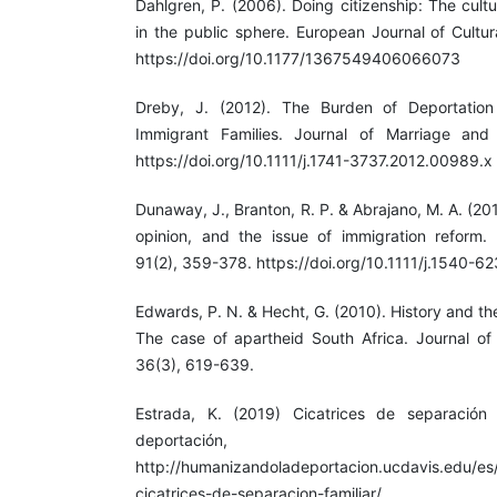
Dahlgren, P. (2006). Doing citizenship: The cultu
in the public sphere. European Journal of Cultur
https://doi.org/10.1177/1367549406066073
Dreby, J. (2012). The Burden of Deportation
Immigrant Families. Journal of Marriage and
https://doi.org/10.1111/j.1741-3737.2012.00989.x
Dunaway, J., Branton, R. P. & Abrajano, M. A. (20
opinion, and the issue of immigration reform. 
91(2), 359-378. https://doi.org/10.1111/j.1540-6
Edwards, P. N. & Hecht, G. (2010). History and the
The case of apartheid South Africa. Journal of 
36(3), 619-639.
Estrada, K. (2019) Cicatrices de separación 
deportación
http://humanizandoladeportacion.ucdavis.edu/es
cicatrices-de-separacion-familiar/