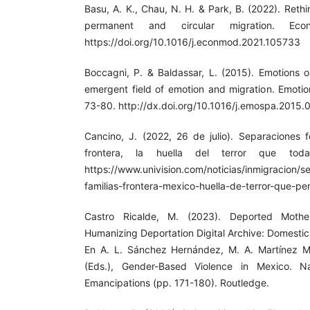
Basu, A. K., Chau, N. H. & Park, B. (2022). Reth
permanent and circular migration. Eco
https://doi.org/10.1016/j.econmod.2021.105733
Boccagni, P. & Baldassar, L. (2015). Emotions
emergent field of emotion and migration. Emotio
73-80. http://dx.doi.org/10.1016/j.emospa.2015.
Cancino, J. (2022, 26 de julio). Separaciones f
frontera, la huella del terror que todaví
https://www.univision.com/noticias/inmigracion/
familias-frontera-mexico-huella-de-terror-que-per
Castro Ricalde, M. (2023). Deported Mothe
Humanizing Deportation Digital Archive: Domestic
En A. L. Sánchez Hernández, M. A. Martínez Ma
(Eds.), Gender-Based Violence in Mexico. Na
Emancipations (pp. 171-180). Routledge.