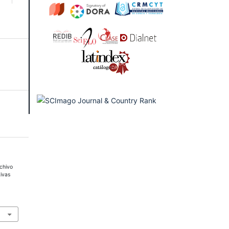
rchivo
tivas