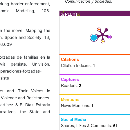
Comunicación y Sociedad
.
inking border enforcement,
nomic Modelling, 108.
 on the move: Mapping the
n, Space and Society, 16,
06.009
orzadas de familias en la
Citations
a persiste. Univisión.
Citation Indexes:
1
separaciones-forzadas-
siste
Captures
Readers:
2
rs and Their Voices in
 Violence and Resistances.
Mentions
rtínez & F. Díaz Estrada
News Mentions:
1
rratives, the State and
Social Media
Shares, Likes & Comments:
61