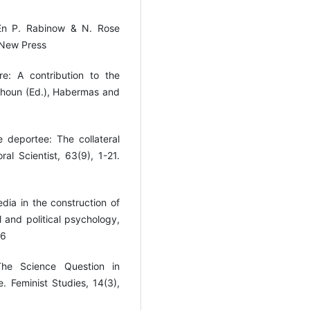
 En P. Rabinow & N. Rose
e New Press
re: A contribution to the
alhoun (Ed.), Habermas and
 deportee: The collateral
l Scientist, 63(9), 1-21.
edia in the construction of
l and political psychology,
96
The Science Question in
e. Feminist Studies, 14(3),