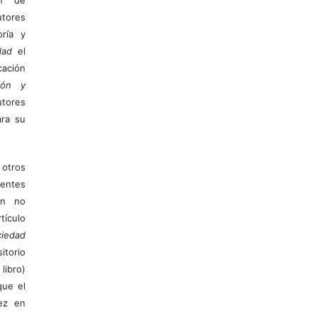
tores
ría y
dad
el
ación
ión y
utores
ara su
otros
ientes
ión no
ículo
iedad
itorio
libro)
que el
vez en