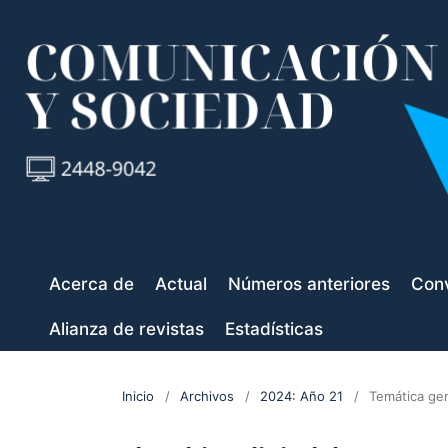
Acerca de
Actual
Números anteriores
Conv
Alianza de revistas
Estadísticas
Inicio
/
Archivos
/
2024: Año 21
/
Temática ge