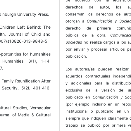
derechos de autor, los au
conservan los derechos de auto
dinburgh University Press.
otorgan a
Comunicación y Socie
 Children Left Behind: The
derecho de primera comunic
th. Journal of Child and
pública de la obra.
Comunicac
0.1007/s10826-013-9848-5
Sociedad
no realiza cargos a los a
por enviar y procesar artículos p
pportunities for humanities
publicación.
umanities, 3(1), 1-14.
7.
Los autores/as pueden realizar 
acuerdos contractuales independ
 Family Reunification After
y adicionales para la distribuc
Security, 5(2), 401-416.
exclusiva de la versión del art
publicado en
Comunicación y Soc
(por ejemplo incluirlo en un repos
tural Studies, Vernacular
institucional o publicarlo en un 
Journal of Media & Cultural
siempre que indiquen claramente 
trabajo se publicó por primera 