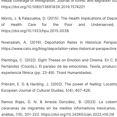
media coverage of immigration. Journal of Ethnic and Migration Stu
https://doi.org/10.1080/1369183X.2019.1574221
Morris, J. & Palazuelos, D. (2015). The Health Implications of Depor
of Health Care for the Poor and Underserved, 
https://doi.org/10.1353/hpu.2015.0038
Nowrasteh, A. (2019). Deportation Rates in Historical Perspect
https://www.cato.org/blog/deportation-rates-historical-perspective
Plantinga, C. (2022). Eight Theses on Emotion and Cinema. En C. 
Fernández (Coords.), El paraíso de las emociones. Teoría, producc
experiencia fílmica (pp. 23-49). Tirant Humanidades.
Pribram, E. D. & Harding, J. (2002). The power of feeling: Locatin
European Journal of Cultural Studies, 5(4), 407-426.
Ramos Rojas, D. N. & Arreola González, B. (2022). La cobert
caravanas de migrantes en los medios informativos mexicanos.
análisis, (16), 201-223. https://doi.org/10.24265/cian.2022.n16.09