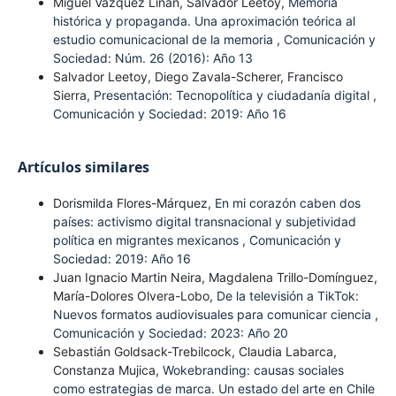
Miguel Vázquez Liñán, Salvador Leetoy,
Memoria
histórica y propaganda. Una aproximación teórica al
estudio comunicacional de la memoria
,
Comunicación y
Sociedad: Núm. 26 (2016): Año 13
Salvador Leetoy, Diego Zavala-Scherer, Francisco
Sierra,
Presentación: Tecnopolítica y ciudadanía digital
,
Comunicación y Sociedad: 2019: Año 16
Artículos similares
Dorismilda Flores-Márquez,
En mi corazón caben dos
países: activismo digital transnacional y subjetividad
política en migrantes mexicanos
,
Comunicación y
Sociedad: 2019: Año 16
Juan Ignacio Martin Neira, Magdalena Trillo-Domínguez,
María-Dolores Olvera-Lobo,
De la televisión a TikTok:
Nuevos formatos audiovisuales para comunicar ciencia
,
Comunicación y Sociedad: 2023: Año 20
Sebastián Goldsack-Trebilcock, Claudia Labarca,
Constanza Mujica,
Wokebranding: causas sociales
como estrategias de marca. Un estado del arte en Chile