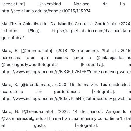
licenciatura]. Universidad Nacional de La 
http://sedici.unlp.edu.ar/handle/10915/115974
Manifiesto Colectivo del Día Mundial Contra la Gordofobia. (2024
Lobatón [Blog]. https://raquel-lobaton.com/dia-munidal-co
gordofobia/
Mato, B. [@brenda.mato]. (2018, 18 de enero). #tbt al #2015
hermosas fotos que hicimos junto a @erikaojosdealm
@rockinghollywoodfotografia [Fotografía]. Ins
https://www.instagram.com/p/BeGE_b7B1E5/?utm_source=ig_web_c
Mato, B. [@brenda.mato]. (2020, 15 de marzo). Tus chistecitos
cuarentena son gordofóbicos [Fotografía]. Ins
https://www.instagram.com/p/B9xjvRnhNtr/?utm_source=ig_web_co
Mato, B. [@brenda.mato]. (2022, 14 de marzo). Amigas lo l
@lasremerasdelgordo al fin me hizo una remera y como tiene 15 tal
el gusto. [Fotografía]. Instag