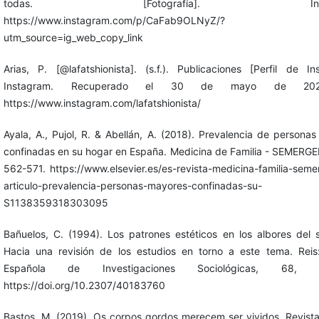
todas. [Fotografía]. Instag
https://www.instagram.com/p/CaFab9OLNyZ/?
utm_source=ig_web_copy_link
Arias, P. [@lafatshionista]. (s.f.). Publicaciones [Perfil de In
Instagram. Recuperado el 30 de mayo de 20
https://www.instagram.com/lafatshionista/
Ayala, A., Pujol, R. & Abellán, A. (2018). Prevalencia de persona
confinadas en su hogar en España. Medicina de Familia - SEMERGE
562-571. https://www.elsevier.es/es-revista-medicina-familia-sem
articulo-prevalencia-personas-mayores-confinadas-su-
S1138359318303095
Bañuelos, C. (1994). Los patrones estéticos en los albores del s
Hacia una revisión de los estudios en torno a este tema. Reis
Española de Investigaciones Sociológicas, 68, 1
https://doi.org/10.2307/40183760
Bastos, M. (2019). Os corpos gordos merecem ser vividos. Revist