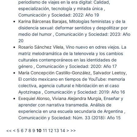
periodismo de viajes en la era digital: Calidad,
especialización, tecnología y mirada única
,
Comunicación y Sociedad: 2022: Año 19
Karina Bárcenas Barajas,
Mitologías feministas y de la
disidencia sexual: deformar sentidos y despolitizar por
medio del humor
,
Comunicación y Sociedad: 2023: Año
20
Rosario Sánchez Vilela,
Vino nuevo en odres viejos. La
matriz melodramática de la telenovela y los cambios
culturales contemporáneos en las identidades de
género
,
Comunicación y Sociedad: 2020: Año 17
María Concepción Castillo-González, Salvador Leetoy,
El corrido mexicano en tiempos de YouTube: memoria
colectiva, agencia cultural e hibridación en el caso
Ayotzinapa
,
Comunicación y Sociedad: 2019: Año 16
Exequiel Alonso, Viviana Alejandra Murgia,
Enseñar y
aprender con narrativa transmedia. Análisis de
experiencia en una escuela secundaria de Argentina
,
Comunicación y Sociedad: Núm. 33 (2018): Año 15
<<
<
5
6
7
8
9
10
11
12
13
14
>
>>