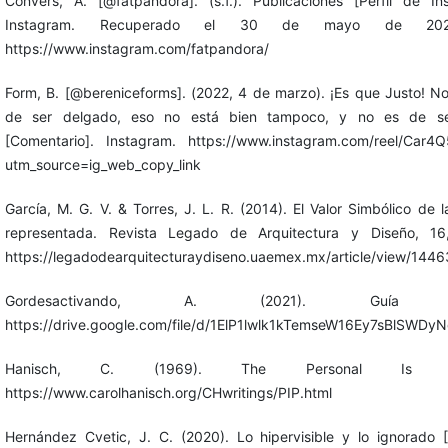
Convers, A. [@fatpandora]. (s.f.). Publicaciones [Perfil de In
Instagram. Recuperado el 30 de mayo de 20
https://www.instagram.com/fatpandora/
Form, B. [@bereniceforms]. (2022, 4 de marzo). ¡Es que Justo! No
de ser delgado, eso no está bien tampoco, y no es de s
[Comentario]. Instagram. https://www.instagram.com/reel/Car4Q
utm_source=ig_web_copy_link
García, M. G. V. & Torres, J. L. R. (2014). El Valor Simbólico de 
representada. Revista Legado de Arquitectura y Diseño, 16
https://legadodearquitecturaydiseno.uaemex.mx/article/view/1446
Gordesactivando, A. (2021). Guía G
https://drive.google.com/file/d/1ElP1lwlk1kTemseW16Ey7sBlSWDy
Hanisch, C. (1969). The Personal Is Poli
https://www.carolhanisch.org/CHwritings/PIP.html
Hernández Cvetic, J. C. (2020). Lo hipervisible y lo ignorado 