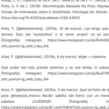
Araújo, L. S., Coutinho, M. da P. de L., Alberto, M. de F. P., Santos, 
Pinto, A. V. de L. (2018). Discriminação Baseada No Peso: Repre
Sociais de Internautas sobre a Gordofobia. Psicologia em Estudo, 
https://doi.org/10.4025/psicolestud.v23i0.34502
Arias, P. [@lafatshionista]. (2019a, 19 de marzo). Les tengo qu
sincera. Esto del “autoestima” o el “amor propio” no es par
[Fotografía]. Instagram. https://www.instagram.com/p/BvNd9
utm_source=ig_web_copy_link
Arias, P. [@lafatshionista]. (2019b, 8 de marzo). Mujer = creadora.
Qué poder tan más grande tenemos y se nos olvida, lo subes
[Fotografía]. Instagram. https://www.instagram.com/p/BuwTW
utm_source=ig_web_copy_link
Arias, P. [@lafatshionista]. (2020a, 3 de marzo). Qué tal fotón de
para @liverpool_mexico Recién salidita del horno con un mens
ustedes: ¡CUIDENSE! [Fotografía]. Inst
https://www.instagram.com/p/B-LhxmThBHl/?utm_source=ig_web_c