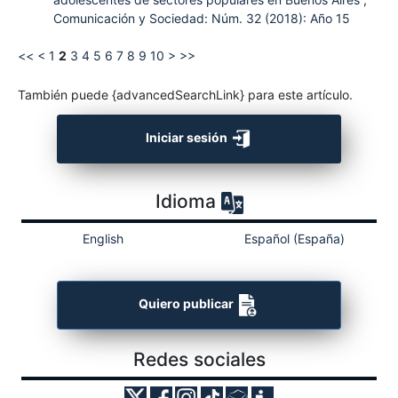
Comunicación y Sociedad: Núm. 32 (2018): Año 15
<<
<
1
2
3
4
5
6
7
8
9
10
>
>>
También puede {advancedSearchLink} para este artículo.
Iniciar sesión
Idioma
English
Español (España)
Quiero publicar
Redes sociales