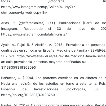
todas. [Fotografía]. Instag
https://www.instagram.com/p/CaFab9OLNyZ/?
utm_source=ig_web_copy_link
Arias, P. [@lafatshionista]. (s.f.). Publicaciones [Perfil de In
Instagram. Recuperado el 30 de mayo de 20
https://www.instagram.com/lafatshionista/
Ayala, A., Pujol, R. & Abellán, A. (2018). Prevalencia de persona
confinadas en su hogar en España. Medicina de Familia - SEMERGE
562-571. https://www.elsevier.es/es-revista-medicina-familia-sem
articulo-prevalencia-personas-mayores-confinadas-su-
S1138359318303095
Bañuelos, C. (1994). Los patrones estéticos en los albores del s
Hacia una revisión de los estudios en torno a este tema. Reis
Española de Investigaciones Sociológicas, 68, 1
https://doi.org/10.2307/40183760
Bastos, M. (2019). Os corpos gordos merecem ser vividos. Revist