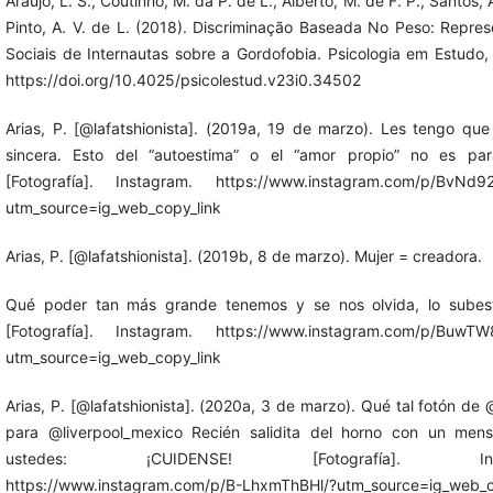
Araújo, L. S., Coutinho, M. da P. de L., Alberto, M. de F. P., Santos, 
Pinto, A. V. de L. (2018). Discriminação Baseada No Peso: Repre
Sociais de Internautas sobre a Gordofobia. Psicologia em Estudo, 
https://doi.org/10.4025/psicolestud.v23i0.34502
Arias, P. [@lafatshionista]. (2019a, 19 de marzo). Les tengo qu
sincera. Esto del “autoestima” o el “amor propio” no es par
[Fotografía]. Instagram. https://www.instagram.com/p/BvNd9
utm_source=ig_web_copy_link
Arias, P. [@lafatshionista]. (2019b, 8 de marzo). Mujer = creadora.
Qué poder tan más grande tenemos y se nos olvida, lo subes
[Fotografía]. Instagram. https://www.instagram.com/p/BuwTW
utm_source=ig_web_copy_link
Arias, P. [@lafatshionista]. (2020a, 3 de marzo). Qué tal fotón de
para @liverpool_mexico Recién salidita del horno con un mens
ustedes: ¡CUIDENSE! [Fotografía]. Inst
https://www.instagram.com/p/B-LhxmThBHl/?utm_source=ig_web_c