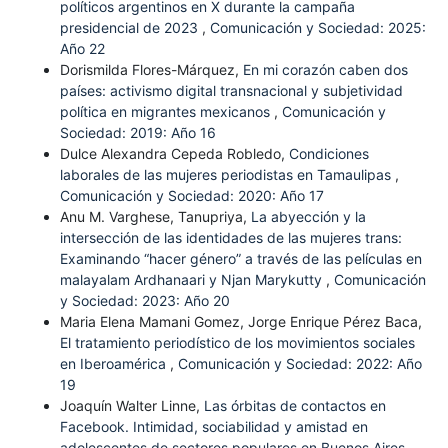
políticos argentinos en X durante la campaña
presidencial de 2023
,
Comunicación y Sociedad: 2025:
Año 22
Dorismilda Flores-Márquez,
En mi corazón caben dos
países: activismo digital transnacional y subjetividad
política en migrantes mexicanos
,
Comunicación y
Sociedad: 2019: Año 16
Dulce Alexandra Cepeda Robledo,
Condiciones
laborales de las mujeres periodistas en Tamaulipas
,
Comunicación y Sociedad: 2020: Año 17
Anu M. Varghese, Tanupriya,
La abyección y la
intersección de las identidades de las mujeres trans:
Examinando “hacer género” a través de las películas en
malayalam Ardhanaari y Njan Marykutty
,
Comunicación
y Sociedad: 2023: Año 20
Maria Elena Mamani Gomez, Jorge Enrique Pérez Baca,
El tratamiento periodístico de los movimientos sociales
en Iberoamérica
,
Comunicación y Sociedad: 2022: Año
19
Joaquín Walter Linne,
Las órbitas de contactos en
Facebook. Intimidad, sociabilidad y amistad en
adolescentes de sectores populares en Buenos Aires
,