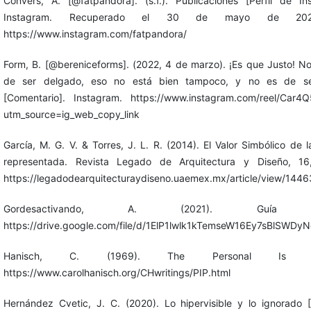
Convers, A. [@fatpandora]. (s.f.). Publicaciones [Perfil de In
Instagram. Recuperado el 30 de mayo de 20
https://www.instagram.com/fatpandora/
Form, B. [@bereniceforms]. (2022, 4 de marzo). ¡Es que Justo! No
de ser delgado, eso no está bien tampoco, y no es de s
[Comentario]. Instagram. https://www.instagram.com/reel/Car4Q
utm_source=ig_web_copy_link
García, M. G. V. & Torres, J. L. R. (2014). El Valor Simbólico de 
representada. Revista Legado de Arquitectura y Diseño, 16
https://legadodearquitecturaydiseno.uaemex.mx/article/view/1446
Gordesactivando, A. (2021). Guía G
https://drive.google.com/file/d/1ElP1lwlk1kTemseW16Ey7sBlSWDy
Hanisch, C. (1969). The Personal Is Poli
https://www.carolhanisch.org/CHwritings/PIP.html
Hernández Cvetic, J. C. (2020). Lo hipervisible y lo ignorado 