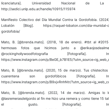
licenciatura]. Universidad Nacional de La 
http://sedici.unlp.edu.ar/handle/10915/115974
Manifiesto Colectivo del Día Mundial Contra la Gordofobia. (2024
Lobatón [Blog]. https://raquel-lobaton.com/dia-munidal-co
gordofobia/
Mato, B. [@brenda.mato]. (2018, 18 de enero). #tbt al #2015
hermosas fotos que hicimos junto a @erikaojosdealm
@rockinghollywoodfotografia [Fotografía]. Ins
https://www.instagram.com/p/BeGE_b7B1E5/?utm_source=ig_web_c
Mato, B. [@brenda.mato]. (2020, 15 de marzo). Tus chistecitos
cuarentena son gordofóbicos [Fotografía]. Ins
https://www.instagram.com/p/B9xjvRnhNtr/?utm_source=ig_web_co
Mato, B. [@brenda.mato]. (2022, 14 de marzo). Amigas lo l
@lasremerasdelgordo al fin me hizo una remera y como tiene 15 tal
el gusto. [Fotografía]. Instag