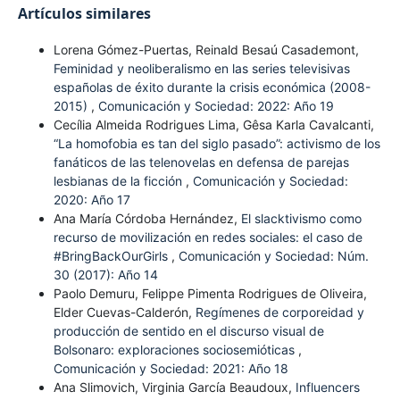
Artículos similares
Lorena Gómez-Puertas, Reinald Besaú Casademont,
Feminidad y neoliberalismo en las series televisivas
españolas de éxito durante la crisis económica (2008-
2015)
,
Comunicación y Sociedad: 2022: Año 19
Cecília Almeida Rodrigues Lima, Gêsa Karla Cavalcanti,
“La homofobia es tan del siglo pasado”: activismo de los
fanáticos de las telenovelas en defensa de parejas
lesbianas de la ficción
,
Comunicación y Sociedad:
2020: Año 17
Ana María Córdoba Hernández,
El slacktivismo como
recurso de movilización en redes sociales: el caso de
#BringBackOurGirls
,
Comunicación y Sociedad: Núm.
30 (2017): Año 14
Paolo Demuru, Felippe Pimenta Rodrigues de Oliveira,
Elder Cuevas-Calderón,
Regímenes de corporeidad y
producción de sentido en el discurso visual de
Bolsonaro: exploraciones sociosemióticas
,
Comunicación y Sociedad: 2021: Año 18
Ana Slimovich, Virginia García Beaudoux,
Influencers