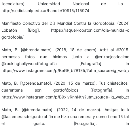
licenciatura]. Universidad Nacional de La 
http://sedici.unlp.edu.ar/handle/10915/115974
Manifiesto Colectivo del Día Mundial Contra la Gordofobia. (2024
Lobatón [Blog]. https://raquel-lobaton.com/dia-munidal-co
gordofobia/
Mato, B. [@brenda.mato]. (2018, 18 de enero). #tbt al #2015
hermosas fotos que hicimos junto a @erikaojosdealm
@rockinghollywoodfotografia [Fotografía]. Ins
https://www.instagram.com/p/BeGE_b7B1E5/?utm_source=ig_web_c
Mato, B. [@brenda.mato]. (2020, 15 de marzo). Tus chistecitos
cuarentena son gordofóbicos [Fotografía]. Ins
https://www.instagram.com/p/B9xjvRnhNtr/?utm_source=ig_web_co
Mato, B. [@brenda.mato]. (2022, 14 de marzo). Amigas lo l
@lasremerasdelgordo al fin me hizo una remera y como tiene 15 tal
el gusto. [Fotografía]. Instag