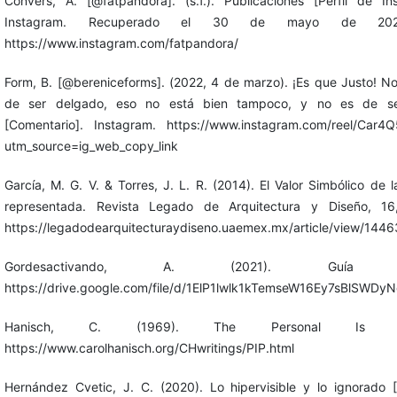
Convers, A. [@fatpandora]. (s.f.). Publicaciones [Perfil de In
Instagram. Recuperado el 30 de mayo de 20
https://www.instagram.com/fatpandora/
Form, B. [@bereniceforms]. (2022, 4 de marzo). ¡Es que Justo! No
de ser delgado, eso no está bien tampoco, y no es de s
[Comentario]. Instagram. https://www.instagram.com/reel/Car4Q
utm_source=ig_web_copy_link
García, M. G. V. & Torres, J. L. R. (2014). El Valor Simbólico de 
representada. Revista Legado de Arquitectura y Diseño, 16
https://legadodearquitecturaydiseno.uaemex.mx/article/view/1446
Gordesactivando, A. (2021). Guía G
https://drive.google.com/file/d/1ElP1lwlk1kTemseW16Ey7sBlSWDy
Hanisch, C. (1969). The Personal Is Poli
https://www.carolhanisch.org/CHwritings/PIP.html
Hernández Cvetic, J. C. (2020). Lo hipervisible y lo ignorado 