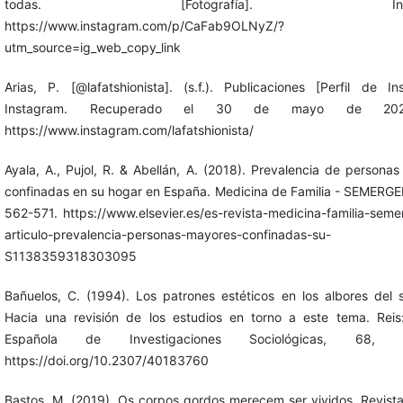
todas. [Fotografía]. Instag
https://www.instagram.com/p/CaFab9OLNyZ/?
utm_source=ig_web_copy_link
Arias, P. [@lafatshionista]. (s.f.). Publicaciones [Perfil de In
Instagram. Recuperado el 30 de mayo de 20
https://www.instagram.com/lafatshionista/
Ayala, A., Pujol, R. & Abellán, A. (2018). Prevalencia de persona
confinadas en su hogar en España. Medicina de Familia - SEMERGE
562-571. https://www.elsevier.es/es-revista-medicina-familia-sem
articulo-prevalencia-personas-mayores-confinadas-su-
S1138359318303095
Bañuelos, C. (1994). Los patrones estéticos en los albores del s
Hacia una revisión de los estudios en torno a este tema. Reis
Española de Investigaciones Sociológicas, 68, 1
https://doi.org/10.2307/40183760
Bastos, M. (2019). Os corpos gordos merecem ser vividos. Revist