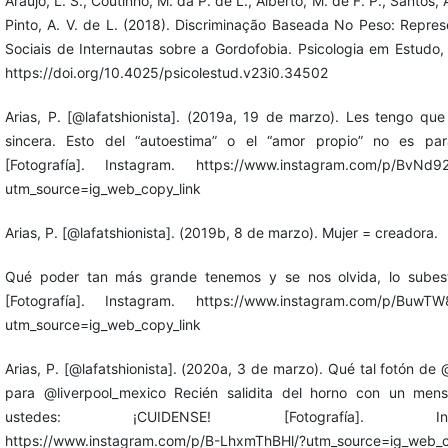
Araújo, L. S., Coutinho, M. da P. de L., Alberto, M. de F. P., Santos, 
Pinto, A. V. de L. (2018). Discriminação Baseada No Peso: Repre
Sociais de Internautas sobre a Gordofobia. Psicologia em Estudo, 
https://doi.org/10.4025/psicolestud.v23i0.34502
Arias, P. [@lafatshionista]. (2019a, 19 de marzo). Les tengo qu
sincera. Esto del “autoestima” o el “amor propio” no es par
[Fotografía]. Instagram. https://www.instagram.com/p/BvNd9
utm_source=ig_web_copy_link
Arias, P. [@lafatshionista]. (2019b, 8 de marzo). Mujer = creadora.
Qué poder tan más grande tenemos y se nos olvida, lo subes
[Fotografía]. Instagram. https://www.instagram.com/p/BuwTW
utm_source=ig_web_copy_link
Arias, P. [@lafatshionista]. (2020a, 3 de marzo). Qué tal fotón de
para @liverpool_mexico Recién salidita del horno con un mens
ustedes: ¡CUIDENSE! [Fotografía]. Inst
https://www.instagram.com/p/B-LhxmThBHl/?utm_source=ig_web_c