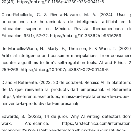
20(43). https://doi.org/10.1186/s41239-023-00411-8
Chao-Rebolledo, C. & Rivera-Navarro, M. Á. (2024). Usos 
percepciones de herramientas de inteligencia artificial en l
educación superior en México. Revista Iberoamericana d
Educación, 95(1), 57-72. https://doi.org/10.35362/rie9516259
de Marcellis-Warin, N., Marty, F., Thelisson, E. & Warin, T. (2022)
Artificial intelligence and consumer manipulations: from consumer’
counter algorithms to firm’s self-regulation tools. AI and Ethics, 2
259-268. https://doi.org/10.1007/s43681-022-00149-5
Diario El Referente. (2023, 20 de octubre). Renaiss AI, la plataform
de IA que reinventa la productividad empresarial. El Referente
https://elreferente.es/startups/renaiss-ai-la-plataforma-de-ia-que-
reinventa-la-productividad-empresarial/
Edwards, B. (2023a, 14 de julio). Why AI writing detectors don’
work. ArsTechnica. https://arstechnica.com/information
technology/2023/07/why-ai-detectors-think-the-us-constitution-