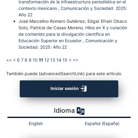
transformación de la infraestructura periodística en el
contexto mexicano
,
Comunicación y Sociedad: 2025:
Año 22
José Marcelino Romero Gutiérrez, Edgar Efraín Obaco
Soto, Patricia de-Casas-Moreno,
Hilos en X y curación
de contenido para la divulgación científica en
Educación Superior en Ecuador
,
Comunicación y
Sociedad: 2025: Año 22
<<
<
6
7
8
9
10
11
12
13
14
15
>
>>
También puede {advancedSearchLink} para este artículo.
Iniciar sesión
Idioma
English
Español (España)