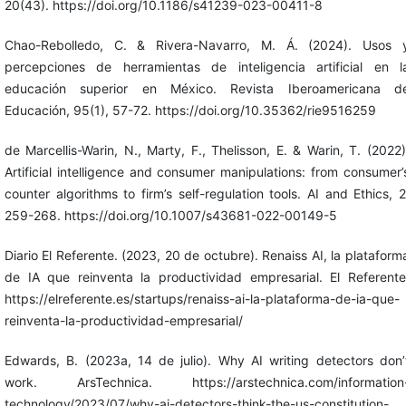
20(43). https://doi.org/10.1186/s41239-023-00411-8
Chao-Rebolledo, C. & Rivera-Navarro, M. Á. (2024). Usos 
percepciones de herramientas de inteligencia artificial en l
educación superior en México. Revista Iberoamericana d
Educación, 95(1), 57-72. https://doi.org/10.35362/rie9516259
de Marcellis-Warin, N., Marty, F., Thelisson, E. & Warin, T. (2022)
Artificial intelligence and consumer manipulations: from consumer’
counter algorithms to firm’s self-regulation tools. AI and Ethics, 2
259-268. https://doi.org/10.1007/s43681-022-00149-5
Diario El Referente. (2023, 20 de octubre). Renaiss AI, la plataform
de IA que reinventa la productividad empresarial. El Referente
https://elreferente.es/startups/renaiss-ai-la-plataforma-de-ia-que-
reinventa-la-productividad-empresarial/
Edwards, B. (2023a, 14 de julio). Why AI writing detectors don’
work. ArsTechnica. https://arstechnica.com/information
technology/2023/07/why-ai-detectors-think-the-us-constitution-