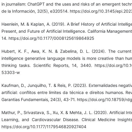
in journalism: ChatGPT and the uses and risks of an emergent techn
de la Información, 32(5), e320514. https://doi.org/10.3145/epi.202
Haenlein, M. & Kaplan, A. (2019). A Brief History of Artificial Intelli
Present, and Future of Artificial Intelligence. California Managemen
14. https://doi.org/10.1177/0008125619864925
Hubert, K. F., Awa, K. N. & Zabelina, D. L. (2024). The current s
intelligence generative language models is more creative than h
thinking tasks. Scientific Reports, 14, 3440. https://doi.org/1
53303-w
Kaufman, D., Junquilho, T. & Reis, P. (2023). Externalidades negati
artificial: conflitos entre limites da técnica e direitos humanos. Re
Garantias Fundamentais, 24(3), 43-71. https://doi.org/10.18759/rd
Mathur, P., Srivastava, S., Xu, X. & Mehta, J. L. (2020). Artificial In
Learning, and Cardiovascular Disease. Clinical Medicine Insight
https://doi.org/10.1177/1179546820927404