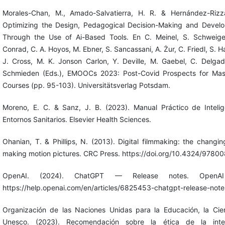
Morales-Chan, M., Amado-Salvatierra, H. R. & Hernández-Rizza
Optimizing the Design, Pedagogical Decision-Making and Deve
Through the Use of Ai-Based Tools. En C. Meinel, S. Schweiger
Conrad, C. A. Hoyos, M. Ebner, S. Sancassani, A. Żur, C. Friedl, S.
J. Cross, M. K. Jonson Carlon, Y. Deville, M. Gaebel, C. Delga
Schmieden (Eds.), EMOOCs 2023: Post-Covid Prospects for Mas
Courses (pp. 95-103). Universitätsverlag Potsdam.
Moreno, E. C. & Sanz, J. B. (2023). Manual Práctico de Intelige
Entornos Sanitarios. Elsevier Health Sciences.
Ohanian, T. & Phillips, N. (2013). Digital filmmaking: the changin
making motion pictures. CRC Press. https://doi.org/10.4324/978
OpenAI. (2024). ChatGPT — Release notes. OpenAI
https://help.openai.com/en/articles/6825453-chatgpt-release-note
Organización de las Naciones Unidas para la Educación, la Cien
Unesco. (2023). Recomendación sobre la ética de la intelige