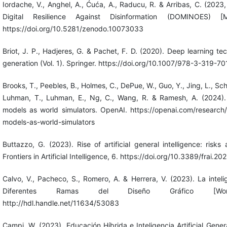
Iordache, V., Anghel, A., Ćuća, A., Raducu, R. & Arribas, C. (2023
Digital Resilience Against Disinformation (DOMINOES) 
https://doi.org/10.5281/zenodo.10073033
Briot, J. P., Hadjeres, G. & Pachet, F. D. (2020). Deep learning te
generation (Vol. 1). Springer. https://doi.org/10.1007/978-3-319-7
Brooks, T., Peebles, B., Holmes, C., DePue, W., Guo, Y., Jing, L., Schn
Luhman, T., Luhman, E., Ng, C., Wang, R. & Ramesh, A. (2024).
models as world simulators. OpenAI. https://openai.com/research
models-as-world-simulators
Buttazzo, G. (2023). Rise of artificial general intelligence: risks
Frontiers in Artificial Intelligence, 6. https://doi.org/10.3389/frai.
Calvo, V., Pacheco, S., Romero, A. & Herrera, V. (2023). La intelig
Diferentes Ramas del Diseño Gráfico [Work
http://hdl.handle.net/11634/53083
Campi, W. (2023). Educación Híbrida e Inteligencia Artificial Gener