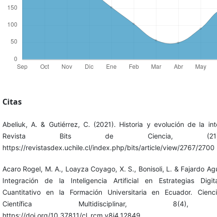
Citas
Abeliuk, A. & Gutiérrez, C. (2021). Historia y evolución de la intel
Revista Bits de Ciencia, (21)
https://revistasdex.uchile.cl/index.php/bits/article/view/2767/2700
Acaro Rogel, M. A., Loayza Coyago, X. S., Bonisoli, L. & Fajardo Agu
Integración de la Inteligencia Artificial en Estrategias Digit
Cuantitativo en la Formación Universitaria en Ecuador. Cienc
Científica Multidisciplinar, 8(4), 
https://doi.org/10.37811/cl_rcm.v8i4.12849