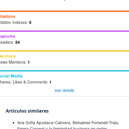
itations
itation Indexes:
5
aptures
eaders:
54
entions
ews Mentions:
1
ocial Media
hares, Likes & Comments:
1
see details
Artículos similares
Ana Sofía Apodaca-Cabrera, Betsabee Fortanell-Trejo,
Emma Coronel y la feminidad buchona en redes