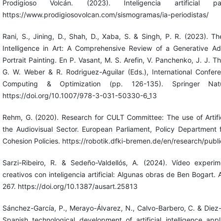
Prodigioso Volcán. (2023). Inteligencia artificial pa
https://www.prodigiosovolcan.com/sismogramas/ia-periodistas/
Rani, S., Jining, D., Shah, D., Xaba, S. & Singh, P. R. (2023). The
Intelligence in Art: A Comprehensive Review of a Generative Ad
Portrait Painting. En P. Vasant, M. S. Arefin, V. Panchenko, J. J. 
G. W. Weber & R. Rodriguez-Aguilar (Eds.), International Confere
Computing & Optimization (pp. 126-135). Springer Natu
https://doi.org/10.1007/978-3-031-50330-6_13
Rehm, G. (2020). Research for CULT Committee: The use of Artifici
the Audiovisual Sector. European Parliament, Policy Department 
Cohesion Policies. https://robotik.dfki-bremen.de/en/research/publ
Sarzi-Ribeiro, R. & Sedeño-Valdellós, A. (2024). Vídeo experi
creativos con inteligencia artificial: Algunas obras de Ben Bogart. 
267. https://doi.org/10.1387/ausart.25813
Sánchez-García, P., Merayo-Álvarez, N., Calvo-Barbero, C. & Diez-
Spanish technological development of artificial intelligence appl