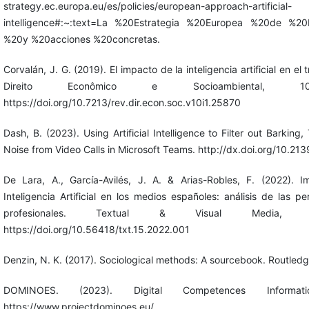
strategy.ec.europa.eu/es/policies/european-approach-artificial-
intelligence#:~:text=La %20Estrategia %20Europea %20de %2
%20y %20acciones %20concretas.
Corvalán, J. G. (2019). El impacto de la inteligencia artificial en el 
Direito Econômico e Socioambiental, 10
https://doi.org/10.7213/rev.dir.econ.soc.v10i1.25870
Dash, B. (2023). Using Artificial Intelligence to Filter out Barking
Noise from Video Calls in Microsoft Teams. http://dx.doi.org/10.2
De Lara, A., García-Avilés, J. A. & Arias-Robles, F. (2022). I
Inteligencia Artificial en los medios españoles: análisis de las p
profesionales. Textual & Visual Media, 1
https://doi.org/10.56418/txt.15.2022.001
Denzin, N. K. (2017). Sociological methods: A sourcebook. Routledg
DOMINOES. (2023). Digital Competences Informati
https://www.projectdominoes.eu/