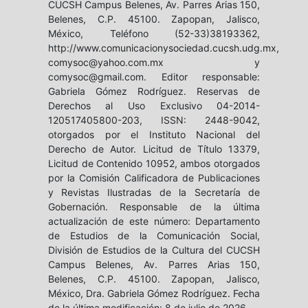
CUCSH Campus Belenes, Av. Parres Arias 150,
Belenes, C.P. 45100. Zapopan, Jalisco,
México, Teléfono (52-33)38193362,
http://www.comunicacionysociedad.cucsh.udg.mx,
comysoc@yahoo.com.mx y
comysoc@gmail.com. Editor responsable:
Gabriela Gómez Rodríguez. Reservas de
Derechos al Uso Exclusivo 04-2014-
120517405800-203, ISSN: 2448-9042,
otorgados por el Instituto Nacional del
Derecho de Autor. Licitud de Título 13379,
Licitud de Contenido 10952, ambos otorgados
por la Comisión Calificadora de Publicaciones
y Revistas Ilustradas de la Secretaría de
Gobernación. Responsable de la última
actualización de este número: Departamento
de Estudios de la Comunicación Social,
División de Estudios de la Cultura del CUCSH
Campus Belenes, Av. Parres Arias 150,
Belenes, C.P. 45100. Zapopan, Jalisco,
México, Dra. Gabriela Gómez Rodríguez. Fecha
de la última modificación: 8 de julio de 2026.