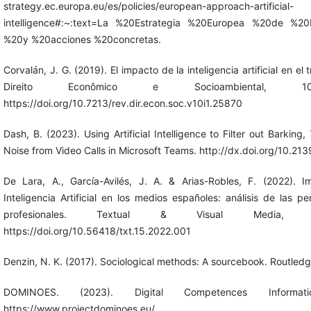
strategy.ec.europa.eu/es/policies/european-approach-artificial-
intelligence#:~:text=La %20Estrategia %20Europea %20de %2
%20y %20acciones %20concretas.
Corvalán, J. G. (2019). El impacto de la inteligencia artificial en el 
Direito Econômico e Socioambiental, 10
https://doi.org/10.7213/rev.dir.econ.soc.v10i1.25870
Dash, B. (2023). Using Artificial Intelligence to Filter out Barking
Noise from Video Calls in Microsoft Teams. http://dx.doi.org/10.2
De Lara, A., García-Avilés, J. A. & Arias-Robles, F. (2022). I
Inteligencia Artificial en los medios españoles: análisis de las p
profesionales. Textual & Visual Media, 1
https://doi.org/10.56418/txt.15.2022.001
Denzin, N. K. (2017). Sociological methods: A sourcebook. Routledg
DOMINOES. (2023). Digital Competences Informati
https://www.projectdominoes.eu/