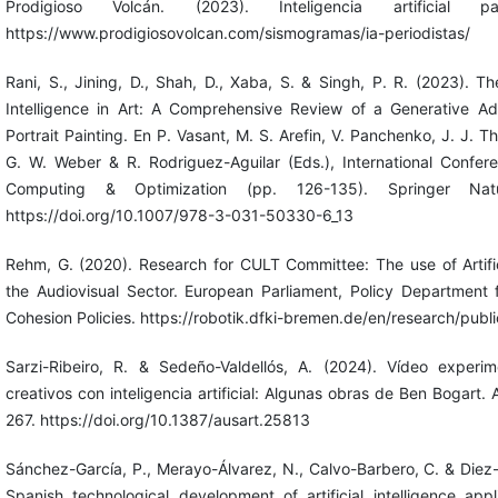
Prodigioso Volcán. (2023). Inteligencia artificial pa
https://www.prodigiosovolcan.com/sismogramas/ia-periodistas/
Rani, S., Jining, D., Shah, D., Xaba, S. & Singh, P. R. (2023). The
Intelligence in Art: A Comprehensive Review of a Generative Ad
Portrait Painting. En P. Vasant, M. S. Arefin, V. Panchenko, J. J. 
G. W. Weber & R. Rodriguez-Aguilar (Eds.), International Confere
Computing & Optimization (pp. 126-135). Springer Natu
https://doi.org/10.1007/978-3-031-50330-6_13
Rehm, G. (2020). Research for CULT Committee: The use of Artifici
the Audiovisual Sector. European Parliament, Policy Department 
Cohesion Policies. https://robotik.dfki-bremen.de/en/research/publ
Sarzi-Ribeiro, R. & Sedeño-Valdellós, A. (2024). Vídeo experi
creativos con inteligencia artificial: Algunas obras de Ben Bogart. 
267. https://doi.org/10.1387/ausart.25813
Sánchez-García, P., Merayo-Álvarez, N., Calvo-Barbero, C. & Diez-
Spanish technological development of artificial intelligence appl