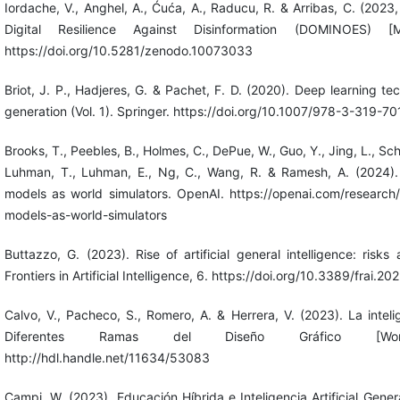
Iordache, V., Anghel, A., Ćuća, A., Raducu, R. & Arribas, C. (2023
Digital Resilience Against Disinformation (DOMINOES) 
https://doi.org/10.5281/zenodo.10073033
Briot, J. P., Hadjeres, G. & Pachet, F. D. (2020). Deep learning te
generation (Vol. 1). Springer. https://doi.org/10.1007/978-3-319-7
Brooks, T., Peebles, B., Holmes, C., DePue, W., Guo, Y., Jing, L., Schn
Luhman, T., Luhman, E., Ng, C., Wang, R. & Ramesh, A. (2024).
models as world simulators. OpenAI. https://openai.com/research
models-as-world-simulators
Buttazzo, G. (2023). Rise of artificial general intelligence: risks
Frontiers in Artificial Intelligence, 6. https://doi.org/10.3389/frai.
Calvo, V., Pacheco, S., Romero, A. & Herrera, V. (2023). La intelig
Diferentes Ramas del Diseño Gráfico [Work
http://hdl.handle.net/11634/53083
Campi, W. (2023). Educación Híbrida e Inteligencia Artificial Gener