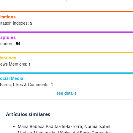
itations
itation Indexes:
5
aptures
eaders:
54
entions
ews Mentions:
1
ocial Media
hares, Likes & Comments:
1
see details
Artículos similares
María Rebeca Padilla-de-la-Torre, Norma Isabel
Medina-Mayagoitia, Mónica del Rocío Cervantes-