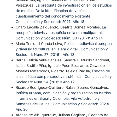
Velázquez,
La pregunta de investigación en los estudios
de medios. De la identificación de vacíos al
cuestionamiento del conocimiento existente
,
Comunicación y Sociedad: 2021: Año 18
Charo Lacalle Zalduendo, Beatriz Gómez Morales,
La
recepción televisiva española en la era multipantalla
,
Comunicación y Sociedad: Núm. 30 (2017): Año 14
María Trinidad García Leiva,
Política audiovisual europea
y diversidad cultural en la era digital
,
Comunicación y
Sociedad: Núm. 27 (2016): Año 13
Berna Leticia Valle Canales, Sandra L. Murillo Sandoval,
Isaías Badillo Piña, Ignacio Peón Escalante, Oswaldo
Morales Matamoros, Ricardo Tejeida Padilla,
Esbozo de
la semiótica con perspectiva sistémica
,
Comunicación y
Sociedad: Núm. 24 (2015): Año 12
Ricardo Rodríguez-Quintero, Rafael Soares Gonçalves,
Política urbana, comunicación y organización en barrios
informales en Brasil y Colombia: Vila Autódromo y
Samanes del Cauca
,
Comunicación y Sociedad: 2023:
Año 20
Afonso de Albuquerque, Juliana Gagliardi, Eleonora de