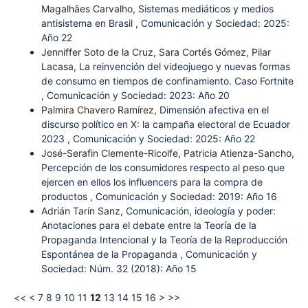
Magalhães Carvalho,
Sistemas mediáticos y medios
antisistema en Brasil
,
Comunicación y Sociedad: 2025:
Año 22
Jenniffer Soto de la Cruz, Sara Cortés Gómez, Pilar
Lacasa,
La reinvención del videojuego y nuevas formas
de consumo en tiempos de confinamiento. Caso Fortnite
,
Comunicación y Sociedad: 2023: Año 20
Palmira Chavero Ramírez,
Dimensión afectiva en el
discurso político en X: la campaña electoral de Ecuador
2023
,
Comunicación y Sociedad: 2025: Año 22
José-Serafin Clemente-Ricolfe, Patricia Atienza-Sancho,
Percepción de los consumidores respecto al peso que
ejercen en ellos los influencers para la compra de
productos
,
Comunicación y Sociedad: 2019: Año 16
Adrián Tarín Sanz,
Comunicación, ideología y poder:
Anotaciones para el debate entre la Teoría de la
Propaganda Intencional y la Teoría de la Reproducción
Espontánea de la Propaganda
,
Comunicación y
Sociedad: Núm. 32 (2018): Año 15
<<
<
7
8
9
10
11
12
13
14
15
16
>
>>