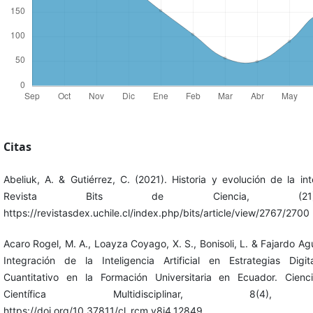
Citas
Abeliuk, A. & Gutiérrez, C. (2021). Historia y evolución de la intel
Revista Bits de Ciencia, (21)
https://revistasdex.uchile.cl/index.php/bits/article/view/2767/2700
Acaro Rogel, M. A., Loayza Coyago, X. S., Bonisoli, L. & Fajardo Agu
Integración de la Inteligencia Artificial en Estrategias Digit
Cuantitativo en la Formación Universitaria en Ecuador. Cienc
Científica Multidisciplinar, 8(4), 
https://doi.org/10.37811/cl_rcm.v8i4.12849