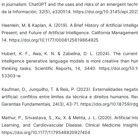
in journalism: ChatGPT and the uses and risks of an emergent techn
de la Información, 32(5), e320514. https://doi.org/10.3145/epi.202
Haenlein, M. & Kaplan, A. (2019). A Brief History of Artificial Intelli
Present, and Future of Artificial Intelligence. California Managemen
14. https://doi.org/10.1177/0008125619864925
Hubert, K. F., Awa, K. N. & Zabelina, D. L. (2024). The current s
intelligence generative language models is more creative than h
thinking tasks. Scientific Reports, 14, 3440. https://doi.org/1
53303-w
Kaufman, D., Junquilho, T. & Reis, P. (2023). Externalidades negati
artificial: conflitos entre limites da técnica e direitos humanos. Re
Garantias Fundamentais, 24(3), 43-71. https://doi.org/10.18759/rd
Mathur, P., Srivastava, S., Xu, X. & Mehta, J. L. (2020). Artificial In
Learning, and Cardiovascular Disease. Clinical Medicine Insight
https://doi.org/10.1177/1179546820927404