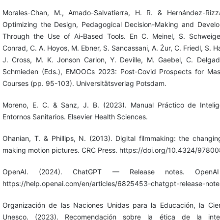
Morales-Chan, M., Amado-Salvatierra, H. R. & Hernández-Rizza
Optimizing the Design, Pedagogical Decision-Making and Deve
Through the Use of Ai-Based Tools. En C. Meinel, S. Schweiger
Conrad, C. A. Hoyos, M. Ebner, S. Sancassani, A. Żur, C. Friedl, S.
J. Cross, M. K. Jonson Carlon, Y. Deville, M. Gaebel, C. Delga
Schmieden (Eds.), EMOOCs 2023: Post-Covid Prospects for Mas
Courses (pp. 95-103). Universitätsverlag Potsdam.
Moreno, E. C. & Sanz, J. B. (2023). Manual Práctico de Intelige
Entornos Sanitarios. Elsevier Health Sciences.
Ohanian, T. & Phillips, N. (2013). Digital filmmaking: the changin
making motion pictures. CRC Press. https://doi.org/10.4324/978
OpenAI. (2024). ChatGPT — Release notes. OpenAI
https://help.openai.com/en/articles/6825453-chatgpt-release-note
Organización de las Naciones Unidas para la Educación, la Cien
Unesco. (2023). Recomendación sobre la ética de la intelige