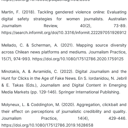
Martin, F. (2018). Tackling gendered violence online: Evaluating
digital safety strategies for women journalists. Australian
Journalism Review, 40(2), 73-89.
https://search.informit.org/doi/10.3316/informit.222297051926912
Mellado, C. & Scherman, A. (2021). Mapping source diversity
across Chilean news platforms and mediums. Journalism Practice,
15(7), 974-993. https://doi.org/10.1080/17512786.2020.1759125
Minotakis, A. & Avramidis, C. (2022). Digital Journalism and the
Hunt for Clicks in the Age of Fake News. En S. Iordanidou, N. Jebril
& E. Takas (Eds.), Journalism and Digital Content in Emerging
Media Markets (pp. 129-146). Springer International Publishing.
Molyneux, L. & Coddington, M. (2020). Aggregation, clickbait and
their effect on perceptions of journalistic credibility and quality.
Journalism Practice, 14(4), 429-446.
https://doi.org/10.1080/17512786.2019.1628658