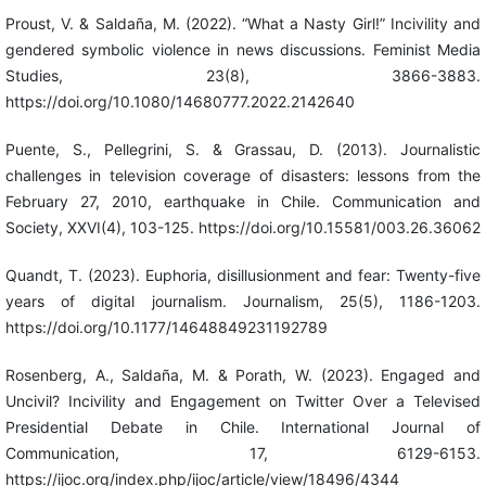
Proust, V. & Saldaña, M. (2022). “What a Nasty Girl!” Incivility and
gendered symbolic violence in news discussions. Feminist Media
Studies, 23(8), 3866-3883.
https://doi.org/10.1080/14680777.2022.2142640
Puente, S., Pellegrini, S. & Grassau, D. (2013). Journalistic
challenges in television coverage of disasters: lessons from the
February 27, 2010, earthquake in Chile. Communication and
Society, XXVI(4), 103-125. https://doi.org/10.15581/003.26.36062
Quandt, T. (2023). Euphoria, disillusionment and fear: Twenty-five
years of digital journalism. Journalism, 25(5), 1186-1203.
https://doi.org/10.1177/14648849231192789
Rosenberg, A., Saldaña, M. & Porath, W. (2023). Engaged and
Uncivil? Incivility and Engagement on Twitter Over a Televised
Presidential Debate in Chile. International Journal of
Communication, 17, 6129-6153.
https://ijoc.org/index.php/ijoc/article/view/18496/4344