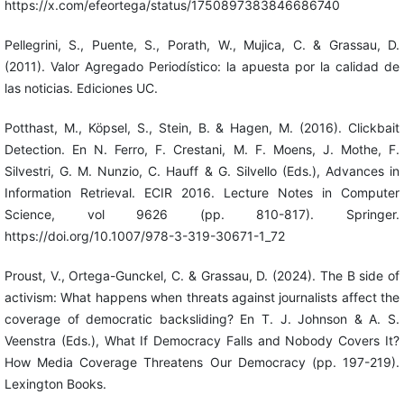
https://x.com/efeortega/status/1750897383846686740
Pellegrini, S., Puente, S., Porath, W., Mujica, C. & Grassau, D.
(2011). Valor Agregado Periodístico: la apuesta por la calidad de
las noticias. Ediciones UC.
Potthast, M., Köpsel, S., Stein, B. & Hagen, M. (2016). Clickbait
Detection. En N. Ferro, F. Crestani, M. F. Moens, J. Mothe, F.
Silvestri, G. M. Nunzio, C. Hauff & G. Silvello (Eds.), Advances in
Information Retrieval. ECIR 2016. Lecture Notes in Computer
Science, vol 9626 (pp. 810-817). Springer.
https://doi.org/10.1007/978-3-319-30671-1_72
Proust, V., Ortega-Gunckel, C. & Grassau, D. (2024). The B side of
activism: What happens when threats against journalists affect the
coverage of democratic backsliding? En T. J. Johnson & A. S.
Veenstra (Eds.), What If Democracy Falls and Nobody Covers It?
How Media Coverage Threatens Our Democracy (pp. 197-219).
Lexington Books.