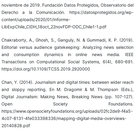
noviembre de 2019. Fundación Datos Protegidos, Observatorio del
Derecho a la Comunicación. https://datosprotegidos.org/wp-
content/uploads/2020/01/Informe-
LibExpChile_CIDH_18oct_22novFDP-ODC_Chile1-1.pdf
Chakraborty, A., Ghosh, S., Ganguly, N. & Gummadi, K. P. (2019).
Editorial versus audience gatekeeping: Analyzing news selection
and consumption dynamics in online news media. IEEE
Transactions on Computational Social Systems, 6(4), 680-691.
https://doi.org/10.1109/TCSS.2019.2920000
Chan, Y. (2014). Journalism and digital times: between wider reach
and sloppy reporting. En M. Dragomir & M. Thompson (Eds.),
Digital Journalism: Making News, Breaking News (pp. 107-127).
Open Society Foundations.
https://www.opensocietyfoundations.org/uploads/02fc2de9-f4a5-
4c07-8131-4fe033398336/mapping-digital-media-overviews-
20140828.pdf