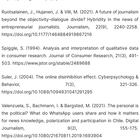
Ruotsalainen, J., Hujanen, J. & Villi, M. (2021). A future of journalism
beyond the objectivity–dialogue divide? Hybridity in the news of
entrepreneurial journalists. Journalism, 22(9), 2240-2258.
https://doi.org/10.1177/1464884919867216
Spiggle, S. (1994). Analysis and interpretation of qualitative data
in consumer research. Journal of Consumer Research, 21(3), 491-
503. https://www.jstor.org/stable/2489688
Suler, J. (2004). The online disinhibition effect. Cyberpsychology &
Behavior, 7(3), 321-326.
https://doi.org/10.1089/1094931041291295
Valenzuela, S., Bachmann, I. & Bargsted, M. (2021). The personal is
the political? What do WhatsApp users share and how it matters
for news knowledge, polarization and participation in Chile. Digital
Journalism, 9(2), 155-175.
https://doi.org/10.1080/21670811.2019.1693904