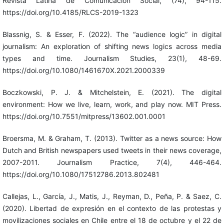
Revista Latina de Comunicación Social, (74), 94-115.
https://doi.org/10.4185/RLCS-2019-1323
Blassnig, S. & Esser, F. (2022). The “audience logic” in digital
journalism: An exploration of shifting news logics across media
types and time. Journalism Studies, 23(1), 48-69.
https://doi.org/10.1080/1461670X.2021.2000339
Boczkowski, P. J. & Mitchelstein, E. (2021). The digital
environment: How we live, learn, work, and play now. MIT Press.
https://doi.org/10.7551/mitpress/13602.001.0001
Broersma, M. & Graham, T. (2013). Twitter as a news source: How
Dutch and British newspapers used tweets in their news coverage,
2007-2011. Journalism Practice, 7(4), 446-464.
https://doi.org/10.1080/17512786.2013.802481
Callejas, L., García, J., Matis, J., Reyman, D., Peña, P. & Saez, C.
(2020). Libertad de expresión en el contexto de las protestas y
movilizaciones sociales en Chile entre el 18 de octubre y el 22 de