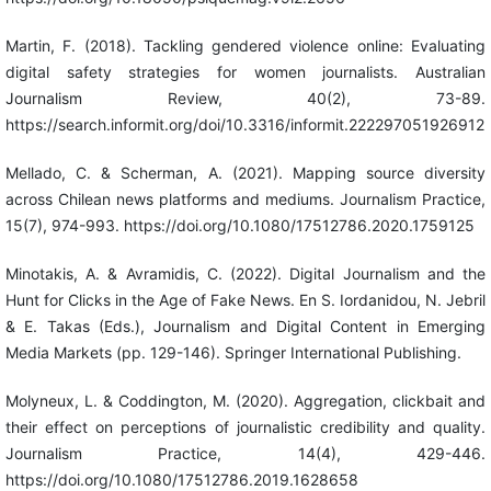
Martin, F. (2018). Tackling gendered violence online: Evaluating
digital safety strategies for women journalists. Australian
Journalism Review, 40(2), 73-89.
https://search.informit.org/doi/10.3316/informit.222297051926912
Mellado, C. & Scherman, A. (2021). Mapping source diversity
across Chilean news platforms and mediums. Journalism Practice,
15(7), 974-993. https://doi.org/10.1080/17512786.2020.1759125
Minotakis, A. & Avramidis, C. (2022). Digital Journalism and the
Hunt for Clicks in the Age of Fake News. En S. Iordanidou, N. Jebril
& E. Takas (Eds.), Journalism and Digital Content in Emerging
Media Markets (pp. 129-146). Springer International Publishing.
Molyneux, L. & Coddington, M. (2020). Aggregation, clickbait and
their effect on perceptions of journalistic credibility and quality.
Journalism Practice, 14(4), 429-446.
https://doi.org/10.1080/17512786.2019.1628658