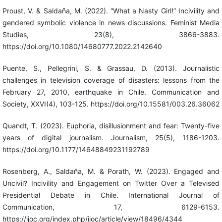
Proust, V. & Saldaña, M. (2022). “What a Nasty Girl!” Incivility and
gendered symbolic violence in news discussions. Feminist Media
Studies, 23(8), 3866-3883.
https://doi.org/10.1080/14680777.2022.2142640
Puente, S., Pellegrini, S. & Grassau, D. (2013). Journalistic
challenges in television coverage of disasters: lessons from the
February 27, 2010, earthquake in Chile. Communication and
Society, XXVI(4), 103-125. https://doi.org/10.15581/003.26.36062
Quandt, T. (2023). Euphoria, disillusionment and fear: Twenty-five
years of digital journalism. Journalism, 25(5), 1186-1203.
https://doi.org/10.1177/14648849231192789
Rosenberg, A., Saldaña, M. & Porath, W. (2023). Engaged and
Uncivil? Incivility and Engagement on Twitter Over a Televised
Presidential Debate in Chile. International Journal of
Communication, 17, 6129-6153.
https://ijoc.org/index.php/ijoc/article/view/18496/4344