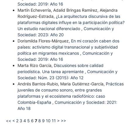
Sociedad: 2019: Año 16
Martín Echeverría, Adalid Bringas Ramírez, Alejandra
Rodríguez-Estrada,
¿La arquitectura discursiva de las
plataformas digitales influye en la participación política?
Un estudio nacional diferenciado
,
Comunicación y
Sociedad: 2023: Año 20
Dorismilda Flores-Márquez,
En mi corazón caben dos
países: activismo digital transnacional y subjetividad
política en migrantes mexicanos
,
Comunicación y
Sociedad: 2019: Año 16
Marta Rizo García,
Discusiones sobre calidad
periodística. Una tarea apremiante
,
Comunicación y
Sociedad: Núm. 23 (2015): Año 12
Andrés Barrios-Rubio, Maria Gutiérrez-García,
Prácticas
juveniles de consumo sonoro, entre grandes
plataformas y el ecosistema radiofónico: caso
Colombia-España
,
Comunicación y Sociedad: 2021:
Año 18
<<
<
2
3
4
5
6
7
8
9
10
11
>
>>