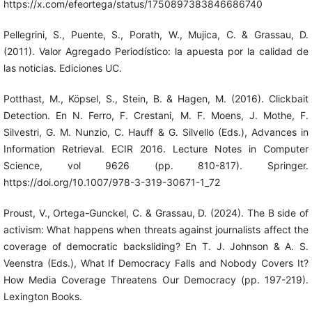
https://x.com/efeortega/status/1750897383846686740
Pellegrini, S., Puente, S., Porath, W., Mujica, C. & Grassau, D.
(2011). Valor Agregado Periodístico: la apuesta por la calidad de
las noticias. Ediciones UC.
Potthast, M., Köpsel, S., Stein, B. & Hagen, M. (2016). Clickbait
Detection. En N. Ferro, F. Crestani, M. F. Moens, J. Mothe, F.
Silvestri, G. M. Nunzio, C. Hauff & G. Silvello (Eds.), Advances in
Information Retrieval. ECIR 2016. Lecture Notes in Computer
Science, vol 9626 (pp. 810-817). Springer.
https://doi.org/10.1007/978-3-319-30671-1_72
Proust, V., Ortega-Gunckel, C. & Grassau, D. (2024). The B side of
activism: What happens when threats against journalists affect the
coverage of democratic backsliding? En T. J. Johnson & A. S.
Veenstra (Eds.), What If Democracy Falls and Nobody Covers It?
How Media Coverage Threatens Our Democracy (pp. 197-219).
Lexington Books.