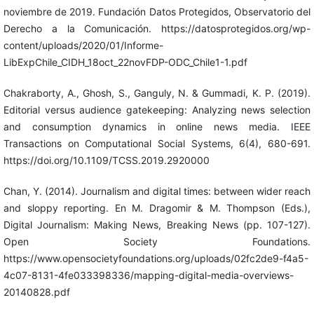
noviembre de 2019. Fundación Datos Protegidos, Observatorio del
Derecho a la Comunicación. https://datosprotegidos.org/wp-
content/uploads/2020/01/Informe-
LibExpChile_CIDH_18oct_22novFDP-ODC_Chile1-1.pdf
Chakraborty, A., Ghosh, S., Ganguly, N. & Gummadi, K. P. (2019).
Editorial versus audience gatekeeping: Analyzing news selection
and consumption dynamics in online news media. IEEE
Transactions on Computational Social Systems, 6(4), 680-691.
https://doi.org/10.1109/TCSS.2019.2920000
Chan, Y. (2014). Journalism and digital times: between wider reach
and sloppy reporting. En M. Dragomir & M. Thompson (Eds.),
Digital Journalism: Making News, Breaking News (pp. 107-127).
Open Society Foundations.
https://www.opensocietyfoundations.org/uploads/02fc2de9-f4a5-
4c07-8131-4fe033398336/mapping-digital-media-overviews-
20140828.pdf