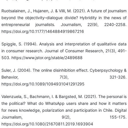
Ruotsalainen, J., Hujanen, J. & Villi, M. (2021). A future of journalism
beyond the objectivity–dialogue divide? Hybridity in the news of
entrepreneurial journalists. Journalism, 22(9), 2240-2258.
https://doi.org/10.1177/1464884919867216
Spiggle, S. (1994). Analysis and interpretation of qualitative data
in consumer research. Journal of Consumer Research, 21(3), 491-
503. https://www.jstor.org/stable/2489688
Suler, J. (2004). The online disinhibition effect. Cyberpsychology &
Behavior, 7(3), 321-326.
https://doi.org/10.1089/1094931041291295
Valenzuela, S., Bachmann, I. & Bargsted, M. (2021). The personal is
the political? What do WhatsApp users share and how it matters
for news knowledge, polarization and participation in Chile. Digital
Journalism, 9(2), 155-175.
https://doi.org/10.1080/21670811.2019.1693904