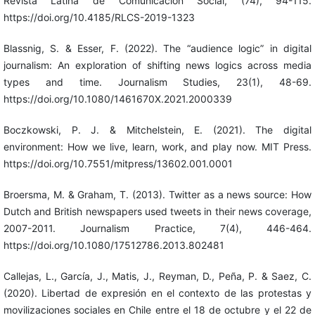
Revista Latina de Comunicación Social, (74), 94-115.
https://doi.org/10.4185/RLCS-2019-1323
Blassnig, S. & Esser, F. (2022). The “audience logic” in digital
journalism: An exploration of shifting news logics across media
types and time. Journalism Studies, 23(1), 48-69.
https://doi.org/10.1080/1461670X.2021.2000339
Boczkowski, P. J. & Mitchelstein, E. (2021). The digital
environment: How we live, learn, work, and play now. MIT Press.
https://doi.org/10.7551/mitpress/13602.001.0001
Broersma, M. & Graham, T. (2013). Twitter as a news source: How
Dutch and British newspapers used tweets in their news coverage,
2007-2011. Journalism Practice, 7(4), 446-464.
https://doi.org/10.1080/17512786.2013.802481
Callejas, L., García, J., Matis, J., Reyman, D., Peña, P. & Saez, C.
(2020). Libertad de expresión en el contexto de las protestas y
movilizaciones sociales en Chile entre el 18 de octubre y el 22 de