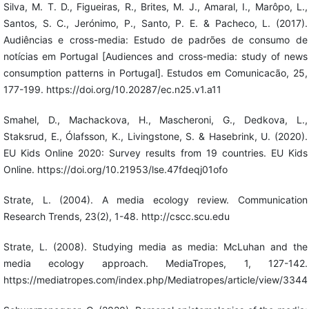
Silva, M. T. D., Figueiras, R., Brites, M. J., Amaral, I., Marôpo, L.,
Santos, S. C., Jerónimo, P., Santo, P. E. & Pacheco, L. (2017).
Audiências e cross-media: Estudo de padrões de consumo de
notícias em Portugal [Audiences and cross-media: study of news
consumption patterns in Portugal]. Estudos em Comunicacão, 25,
177-199. https://doi.org/10.20287/ec.n25.v1.a11
Smahel, D., Machackova, H., Mascheroni, G., Dedkova, L.,
Staksrud, E., Ólafsson, K., Livingstone, S. & Hasebrink, U. (2020).
EU Kids Online 2020: Survey results from 19 countries. EU Kids
Online. https://doi.org/10.21953/lse.47fdeqj01ofo
Strate, L. (2004). A media ecology review. Communication
Research Trends, 23(2), 1-48. http://cscc.scu.edu
Strate, L. (2008). Studying media as media: McLuhan and the
media ecology approach. MediaTropes, 1, 127-142.
https://mediatropes.com/index.php/Mediatropes/article/view/3344