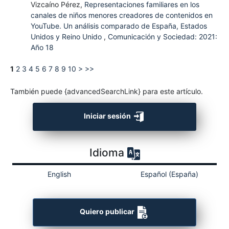
Vizcaíno Pérez,
Representaciones familiares en los
canales de niños menores creadores de contenidos en
YouTube. Un análisis comparado de España, Estados
Unidos y Reino Unido
,
Comunicación y Sociedad: 2021:
Año 18
1
2
3
4
5
6
7
8
9
10
>
>>
También puede {advancedSearchLink} para este artículo.
Iniciar sesión
Idioma
English
Español (España)
Quiero publicar