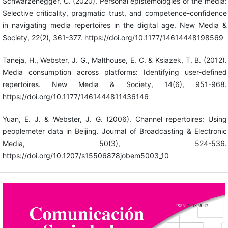
Schwarzenegger, C. (2020). Personal epistemologies of the media:
Selective criticality, pragmatic trust, and competence-confidence
in navigating media repertoires in the digital age. New Media &
Society, 22(2), 361-377. https://doi.org/10.1177/14614448198569
Taneja, H., Webster, J. G., Malthouse, E. C. & Ksiazek, T. B. (2012).
Media consumption across platforms: Identifying user-defined
repertoires. New Media & Society, 14(6), 951-968.
https://doi.org/10.1177/1461444811436146
Yuan, E. J. & Webster, J. G. (2006). Channel repertoires: Using
peoplemeter data in Beijing. Journal of Broadcasting & Electronic
Media, 50(3), 524-536.
https://doi.org/10.1207/s15506878jobem5003_10