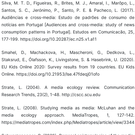
Silva, M. T. D., Figueiras, R., Brites, M. J., Amaral, I., Marôpo, L.,
Santos, S. C., Jerónimo, P., Santo, P. E. & Pacheco, L. (2017).
Audiências e cross-media: Estudo de padrões de consumo de
notícias em Portugal [Audiences and cross-media: study of news
consumption patterns in Portugal]. Estudos em Comunicacão, 25,
177-199. https://doi.org/10.20287/ec.n25.v1.a11
Smahel, D., Machackova, H., Mascheroni, G., Dedkova, L.,
Staksrud, E., Ólafsson, K., Livingstone, S. & Hasebrink, U. (2020).
EU Kids Online 2020: Survey results from 19 countries. EU Kids
Online. https://doi.org/10.21953/lse.47fdeqj01ofo
Strate, L. (2004). A media ecology review. Communication
Research Trends, 23(2), 1-48. http://cscc.scu.edu
Strate, L. (2008). Studying media as media: McLuhan and the
media ecology approach. MediaTropes, 1, 127-142.
https://mediatropes.com/index.php/Mediatropes/article/view/3344