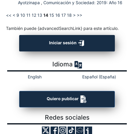
Ayotzinapa
,
Comunicación y Sociedad: 2019: Año 16
<<
<
9
10
11
12
13
14
15
16
17
18
>
>>
También puede {advancedSearchLink} para este artículo.
Iniciar sesión
Idioma
English
Español (España)
Quiero publicar
Redes sociales