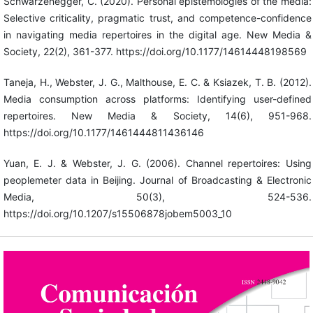
Schwarzenegger, C. (2020). Personal epistemologies of the media:
Selective criticality, pragmatic trust, and competence-confidence
in navigating media repertoires in the digital age. New Media &
Society, 22(2), 361-377. https://doi.org/10.1177/14614448198569
Taneja, H., Webster, J. G., Malthouse, E. C. & Ksiazek, T. B. (2012).
Media consumption across platforms: Identifying user-defined
repertoires. New Media & Society, 14(6), 951-968.
https://doi.org/10.1177/1461444811436146
Yuan, E. J. & Webster, J. G. (2006). Channel repertoires: Using
peoplemeter data in Beijing. Journal of Broadcasting & Electronic
Media, 50(3), 524-536.
https://doi.org/10.1207/s15506878jobem5003_10