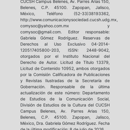
CUCSH Campus Belenes, Av. Parres Arias 150,
Belenes, C.P. 45100. Zapopan, Jalisco,
México, Teléfono (52-33)38193362,
http://www.comunicacionysociedad.cucsh.udg.mx,
comysoc@yahoo.com.mx y
comysoc@gmail.com. Editor responsable:
Gabriela Gómez Rodríguez. Reservas de
Derechos al Uso Exclusivo 04-2014-
120517405800-203, ISSN: 2448-9042,
otorgados por el Instituto Nacional del
Derecho de Autor. Licitud de Título 13379,
Licitud de Contenido 10952, ambos otorgados
por la Comisión Calificadora de Publicaciones
y Revistas Ilustradas de la Secretaría de
Gobernación. Responsable de la última
actualización de este número: Departamento
de Estudios de la Comunicación Social,
División de Estudios de la Cultura del CUCSH
Campus Belenes, Av. Parres Arias 150,
Belenes, C.P. 45100. Zapopan, Jalisco,
México, Dra. Gabriela Gómez Rodríguez. Fecha
de la última modificación: 8 de julio de 2026.