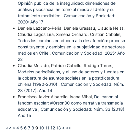
Opinión pública de la inseguridad: dimensiones de
análisis psicosocial en torno al miedo al delito y su
tratamiento mediático
,
Comunicación y Sociedad:
2020: Año 17
Daniela Lazcano-Peña, Daniela Grassau, Claudia Heiss,
Claudia Lagos Lira, Ximena Orchard, Cristian Cabalin,
Todos los caminos conducen a la desafección: proceso
constituyente y cambios en la subjetividad de sectores
medios en Chile
,
Comunicación y Sociedad: 2025: Año
22
Claudia Mellado, Patricio Cabello, Rodrigo Torres,
Modelos periodísticos, y el uso de actores y fuentes en
la cobertura de asuntos sociales en la postdictadura
chilena (1990-2010)
,
Comunicación y Sociedad: Núm.
28 (2017): Año 14
Francisco Javier Albarello, Ivana Mihal,
Del canon al
fandom escolar: #Orson80 como narrativa transmedia
educativa
,
Comunicación y Sociedad: Núm. 33 (2018):
Año 15
<<
<
4
5
6
7
8
9
10
11
12
13
>
>>