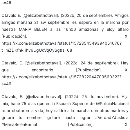
s=46
Otavalo E. [@elizabethotaval]. (2022b, 20 de septiembre). Amigos
amigas mañana 21 sw septiembre les espero en la marcha por
nuestra MARIA BELEN a las 16h00 amazonas y eloy alfaro
[Publicación]. X.
https://x.com/elizabethotaval/status/1572354549394051076?
t=mZDKfhR_ihy6UgUkVqOySg&s=08
Otavalo, E. [@elizabethotaval]. (2022c, 24 de septiembre). Hay
que encontrarlo [Publicación]. X.
https://x.com/elizabethotaval/status/1573822044709560322?
s=46
Otavalo, E. [@elizabethotaval]. (2022d, 25 de noviembre). Hija
mía, hace 75 días que en la Escuela Superior de @PoliciaNacional
te arrebataron la vida, hoy saldré a la marcha con otras madres y
gritaré tu nombre, gritaré hasta lograr #VerdadYJusticia
#MaríaBelénBernal [Publicación]. X.