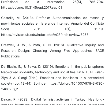
Profesional de la Información, 26(5), 785-794.
https://doi.org/10.3145/epi.2017.sep.01
Castells, M. (2013). Prefacio: Autocomunicación de masas y
movimientos sociales en la era de Internet. Anuario del Conflicto
Social 2011, 1(1), 11-19.
https://revistes.ub.edu/index.php/ACS/article/view/6235
Creswell, J. W., & Poth, C. N. (2016). Qualitative Inquiry and
Research Design: Choosing Among Five Approaches. SAGE
Publications.
De Blasio, E., & Selva, D. (2019). Emotions in the public sphere:
Networked solidarity, technology and social ties. En R. L. H. Eslen-
Ziya & A. Giorgi (Eds.), Emotions and loneliness in a networked
society (pp. 13-44). Springer. https://doi.org/10.1007/978-3-030-
24882-6_2
Dinçer, P. (2023). Digital feminist activism in Turkey: Has long-
awaited fourth wave feminism arrived? Akdeniz Kadın Çalışmaları