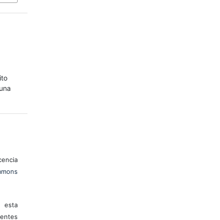
ito
 una
encia
mons
 esta
entes