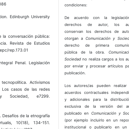
4086
condiciones:
ion. Edinburgh University
De acuerdo con la legislaci
derechos de autor, los au
conservan los derechos de auto
e la conversación pública:
otorgan a
Comunicación y Socie
acia. Revista de Estudios
derecho de primera comunic
/cepc/rep.173.01
pública de la obra.
Comunicac
Sociedad
no realiza cargos a los a
tegral Penal. Legislación
por enviar y procesar artículos p
publicación.
tecnopolítica. Activismos
Los autores/as pueden realizar 
. Los casos de las redes
acuerdos contractuales independ
 y Sociedad, e7299.
y adicionales para la distribuc
exclusiva de la versión del art
publicado en
Comunicación y Soc
. Desafíos de la etnografía
(por ejemplo incluirlo en un repos
ualis, 10(18), 134-151.
institucional o publicarlo en un 