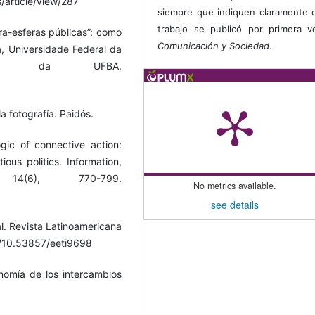
s/article/view/287
siempre que indiquen claramente 
trabajo se publicó por primera 
tra-esferas públicas”: como
Comunicación y Sociedad
.
a, Universidade Federal da
cional da UFBA.
a fotografía. Paidós.
gic of connective action:
ious politics. Information,
14(6), 770-799.
No metrics available.
see details
al. Revista Latinoamericana
rg/10.53857/eeti9698
onomía de los intercambios