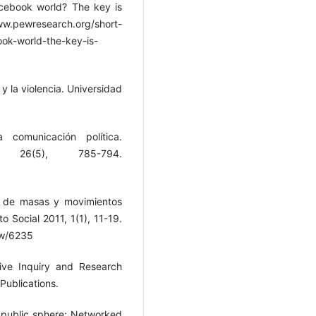
acebook world? The key is
ww.pewresearch.org/short-
ook-world-the-key-is-
 y la violencia. Universidad
 comunicación política.
 26(5), 785-794.
ón de masas y movimientos
to Social 2011, 1(1), 11-19.
ew/6235
tive Inquiry and Research
ublications.
he public sphere: Networked