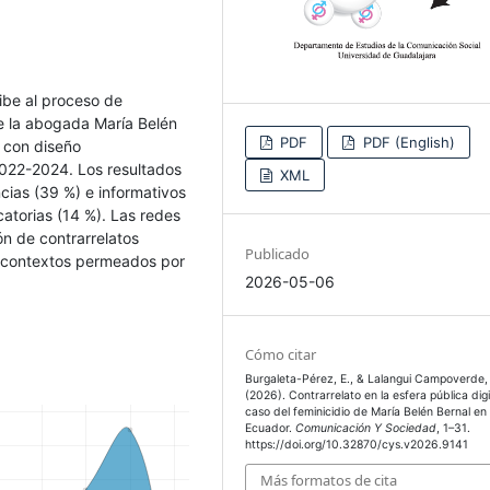
ribe al proceso de
e la abogada María Belén
PDF
PDF (English)
l con diseño
022-2024. Los resultados
XML
cias (39 %) e informativos
catorias (14 %). Las redes
ón de contrarrelatos
Publicado
en contextos permeados por
2026-05-06
Cómo citar
Burgaleta-Pérez, E., & Lalangui Campoverde, 
(2026). Contrarrelato en la esfera pública digit
caso del feminicidio de María Belén Bernal en
Ecuador.
Comunicación Y Sociedad
, 1–31.
https://doi.org/10.32870/cys.v2026.9141
Más formatos de cita