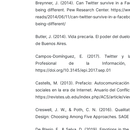
Breynner, J. (2014). Can Twitter survive in a F
being different. Pew Research Center. https://w
reads/2014/06/11/can-twitter-survive-in-a-faceb
being-different/
Butler, J. (2014). Vida precaria. El poder del duelo
de Buenos Aires.
Campos-Domínguez, E. (2017). Twitter y la
Profesional de la Información,
https://doi.org/10.3145/epi.2017.sep.01
Castells, M. (2013). Prefacio: Autocomunicaci
sociales en la era de Internet. Anuario del Conflic
https://revistes.ub.edu/index.php/ACS/article/vi
Creswell, J. W., & Poth, C. N. (2016). Qualita
Design: Choosing Among Five Approaches. SAGE P
De Blasio, E., & Selva, D. (2019). Emotions in t