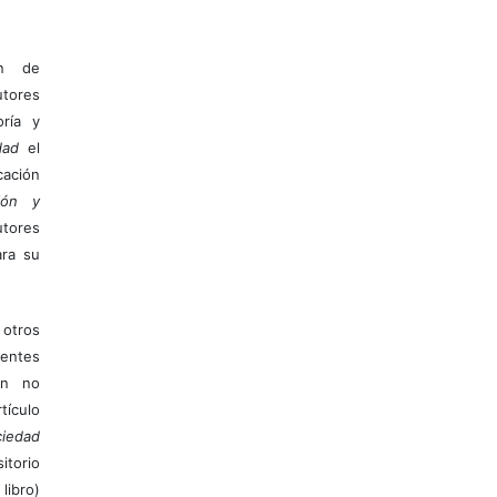
ón de
tores
ría y
dad
el
ación
ión y
utores
ara su
otros
ientes
ión no
ículo
iedad
itorio
libro)