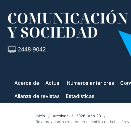
Acerca de
Actual
Números anteriores
Conv
Alianza de revistas
Estadísticas
Inicio
/
Archivos
/
2026: Año 23
/
Relatos y contrarrelatos en el ámbito de la ficción 