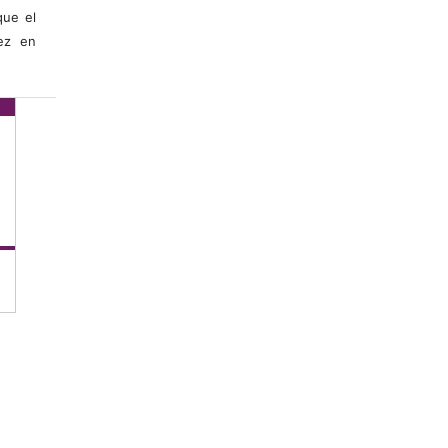
que el
vez en