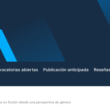
ocatorias abiertas
Publicación anticipada
Reseña
y la no ficción desde una perspectiva de género