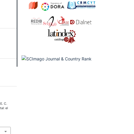
E. C.
al: el