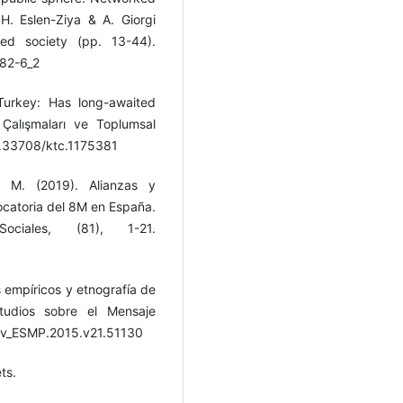
 H. Eslen-Ziya & A. Giorgi
ked society (pp. 13-44).
882-6_2
 Turkey: Has long-awaited
Çalışmaları ve Toplumsal
10.33708/ktc.1175381
. M. (2019). Alianzas y
ocatoria del 8M en España.
ociales, (81), 1-21.
s empíricos y etnografía de
studios sobre el Mensaje
/rev_ESMP.2015.v21.51130
ts.