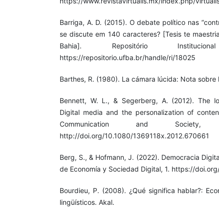
https://www.revistavirtualis.mx/index.php/virtuali
Barriga, A. D. (2015). O debate político nas “con
se discute em 140 caracteres? [Tesis te maestri
Bahia]. Repositório Institu
https://repositorio.ufba.br/handle/ri/18025
Barthes, R. (1980). La cámara lúcida: Nota sobre l
Bennett, W. L., & Segerberg, A. (2012). The lo
Digital media and the personalization of content
Communication and Society, 
http://doi.org/10.1080/1369118x.2012.670661
Berg, S., & Hofmann, J. (2022). Democracia Digit
de Economía y Sociedad Digital, 1. https://doi.o
Bourdieu, P. (2008). ¿Qué significa hablar?: Ec
lingüísticos. Akal.