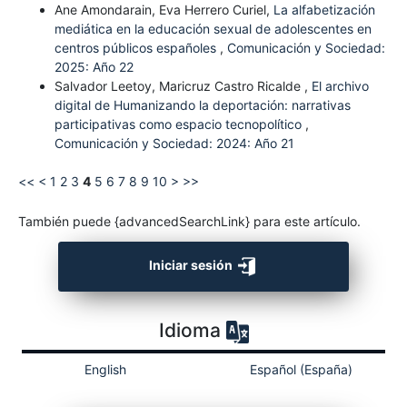
Ane Amondarain, Eva Herrero Curiel,
La alfabetización
mediática en la educación sexual de adolescentes en
centros públicos españoles
,
Comunicación y Sociedad:
2025: Año 22
Salvador Leetoy, Maricruz Castro Ricalde ,
El archivo
digital de Humanizando la deportación: narrativas
participativas como espacio tecnopolítico
,
Comunicación y Sociedad: 2024: Año 21
<<
<
1
2
3
4
5
6
7
8
9
10
>
>>
También puede {advancedSearchLink} para este artículo.
Iniciar sesión
Idioma
English
Español (España)