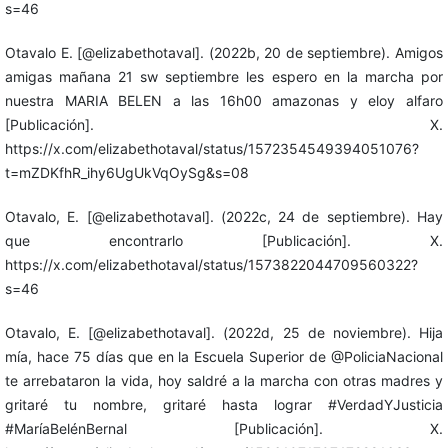
s=46
Otavalo E. [@elizabethotaval]. (2022b, 20 de septiembre). Amigos
amigas mañana 21 sw septiembre les espero en la marcha por
nuestra MARIA BELEN a las 16h00 amazonas y eloy alfaro
[Publicación]. X.
https://x.com/elizabethotaval/status/1572354549394051076?
t=mZDKfhR_ihy6UgUkVqOySg&s=08
Otavalo, E. [@elizabethotaval]. (2022c, 24 de septiembre). Hay
que encontrarlo [Publicación]. X.
https://x.com/elizabethotaval/status/1573822044709560322?
s=46
Otavalo, E. [@elizabethotaval]. (2022d, 25 de noviembre). Hija
mía, hace 75 días que en la Escuela Superior de @PoliciaNacional
te arrebataron la vida, hoy saldré a la marcha con otras madres y
gritaré tu nombre, gritaré hasta lograr #VerdadYJusticia
#MaríaBelénBernal [Publicación]. X.