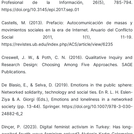
Profesional de la Información, 26(5), 785-794.
https://doi.org/10.3145/epi.2017.sep.01
Castells, M. (2013). Prefacio: Autocomunicación de masas y
movimientos sociales en la era de Internet. Anuario del Conflicto
Social 2011, 1(1), 11-19.
https://revistes.ub.edu/index.php/ACS/article/view/6235
Creswell, J. W., & Poth, C. N. (2016). Qualitative Inquiry and
Research Design: Choosing Among Five Approaches. SAGE
Publications.
De Blasio, E., & Selva, D. (2019). Emotions in the public sphere:
Networked solidarity, technology and social ties. En R. L. H. Eslen-
Ziya & A. Giorgi (Eds.), Emotions and loneliness in a networked
society (pp. 13-44). Springer. https://doi.org/10.1007/978-3-030-
24882-6_2
Dinçer, P. (2023). Digital feminist activism in Turkey: Has long-
awaited fourth wave feminism arrived? Akdeniz Kadın Çalışmaları